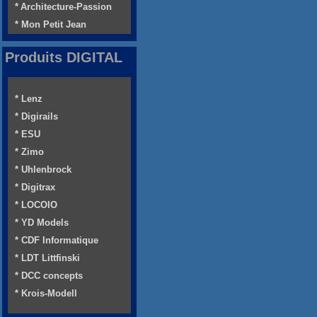
* Architecture-Passion
* Mon Petit Jean
Produits DIGITAL
* Lenz
* Digirails
* ESU
* Zimo
* Uhlenbrock
* Digitrax
* LOCOIO
* YD Models
* CDF Informatique
* LDT Littfinski
* DCC concepts
* Krois-Modell