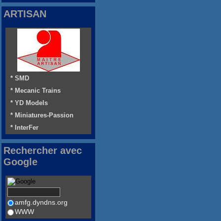
ARTISAN
* SMD
* Mecanic Trains
* YD Models
* Miniatures-Passion
* InterFer
Rechercher avec
Google
amfg.dyndns.org
WWW