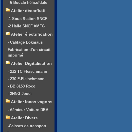
- 6 Boucle hélicoïdale
Atelier décor/bâti
-1 Sous Station SNCF
-2 Halle SNCF AMFG
Atelier électrification
- Cablage Lokmaus
Fabrication d’un circuit
imprimé
Atelier Digitalisation
- 232 TC Fleischmann
- 230 F-Fleischmann
- BB 8159 Roco
- 2NNG Jouef
Atelier locos vagons
- Aérateur Voiture DEV
Atelier Divers
-Caisses de transport