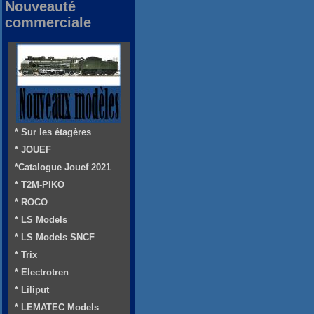
Nouveauté
commerciale
* Sur les étagères
* JOUEF
*Catalogue Jouef 2021
* T2M-PIKO
* ROCO
* LS Models
* LS Models SNCF
* Trix
* Electrotren
* Liliput
* LEMATEC Models