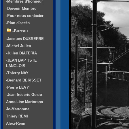
-Membres d'honneur
-Devenir Membre
-Pour nous contacter
-Plan d'accés
-Bureau
-Jacques DUSSERRE
-Michel Julien
-Julien DIAFERIA
-JEAN BAPTISTE
LANGLOIS
-Thierry NAY
-Bernard BERISSET
-Pierre LEVY
-Jean frederic Gosio
Anne-Lise Martorana
Jo-Martorana
Thiery REMI
Alexi-Remi