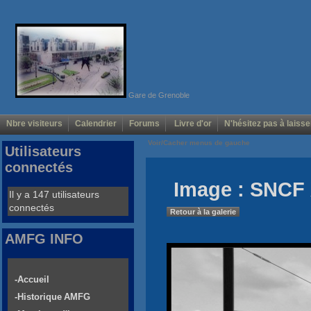
Gare de Grenoble
Nbre visiteurs
Calendrier
Forums
Livre d'or
N'hésitez pas à laisse
Voir/Cacher menus de gauche
Utilisateurs
connectés
Image : SNCF 
Il y a 147 utilisateurs
connectés
Retour à la galerie
AMFG INFO
-Accueil
-Historique AMFG