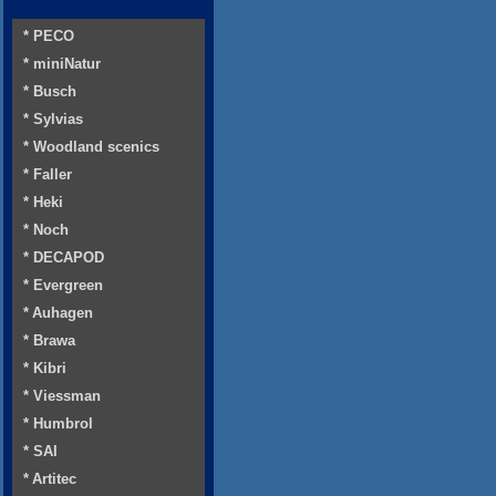
* PECO
* miniNatur
* Busch
* Sylvias
* Woodland scenics
* Faller
* Heki
* Noch
* DECAPOD
* Evergreen
* Auhagen
* Brawa
* Kibri
* Viessman
* Humbrol
* SAI
* Artitec