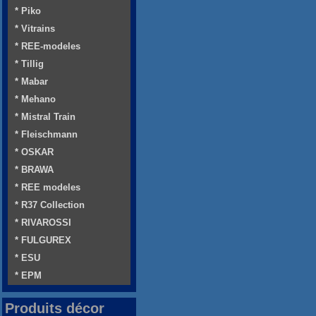
* Piko
* Vitrains
* REE-modeles
* Tillig
* Mabar
* Mehano
* Mistral Train
* Fleischmann
* OSKAR
* BRAWA
* REE modeles
* R37 Collection
* RIVAROSSI
* FULGUREX
* ESU
* EPM
Produits décor