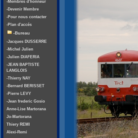
-Membres d'honneur
-Devenir Membre
-Pour nous contacter
-Plan d'accés
-Bureau
-Jacques DUSSERRE
-Michel Julien
-Julien DIAFERIA
-JEAN BAPTISTE
LANGLOIS
-Thierry NAY
-Bernard BERISSET
-Pierre LEVY
-Jean frederic Gosio
Anne-Lise Martorana
Jo-Martorana
Thiery REMI
Alexi-Remi