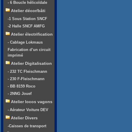
- 6 Boucle hélicoïdale
Atelier décor/bâti
-1 Sous Station SNCF
-2 Halle SNCF AMFG
Atelier électrification
- Cablage Lokmaus
Fabrication d’un circuit
imprimé
Atelier Digitalisation
- 232 TC Fleischmann
- 230 F-Fleischmann
- BB 8159 Roco
- 2NNG Jouef
Atelier locos vagons
- Aérateur Voiture DEV
Atelier Divers
-Caisses de transport