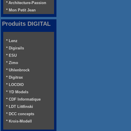
* Architecture-Passion
* Mon Petit Jean
Produits DIGITAL
* Lenz
* Digirails
* ESU
* Zimo
* Uhlenbrock
* Digitrax
* LOCOIO
* YD Models
* CDF Informatique
* LDT Littfinski
* DCC concepts
* Krois-Modell