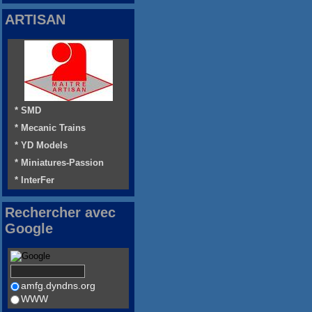
ARTISAN
* SMD
* Mecanic Trains
* YD Models
* Miniatures-Passion
* InterFer
Rechercher avec
Google
amfg.dyndns.org
WWW