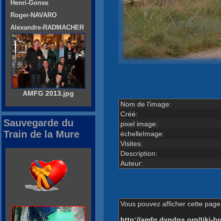
Henri-Gonse
Roger-NAVARO
Alexandre-RADMACHER
AMFG 2013.jpg
Nom de l'image:
Créé:
Sauvegarde du
pixel image:
Train de la Mure
échelleImage:
Visites:
Description:
Auteur:
Vous pouvez afficher cette page 
http://amfg.dyndns.org/tiki