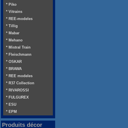
* Piko
* Vitrains
* REE-modeles
* Tillig
* Mabar
* Mehano
* Mistral Train
* Fleischmann
* OSKAR
* BRAWA
* REE modeles
* R37 Collection
* RIVAROSSI
* FULGUREX
* ESU
* EPM
Produits décor