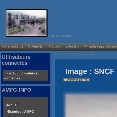
Gare de Grenoble
Nbre visiteurs
Calendrier
Forums
Livre d'or
N'hésitez pas à laisse
Voir/Cacher menus de gauche
Utilisateurs
connectés
Image : SNCF 
Il y a 166 utilisateurs
connectés
Retour à la galerie
AMFG INFO
-Accueil
-Historique AMFG