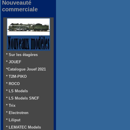
Nouveauté
commerciale
* Sur les étagères
* JOUEF
*Catalogue Jouef 2021
* T2M-PIKO
* ROCO
* LS Models
* LS Models SNCF
* Trix
* Electrotren
* Liliput
* LEMATEC Models