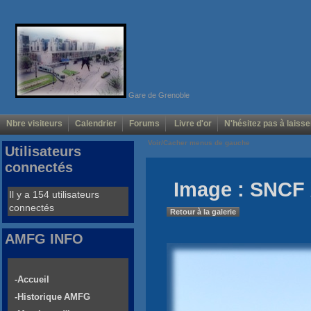
Gare de Grenoble
Nbre visiteurs
Calendrier
Forums
Livre d'or
N'hésitez pas à laisse
Voir/Cacher menus de gauche
Utilisateurs
connectés
Image : SNCF 
Il y a 154 utilisateurs
connectés
Retour à la galerie
AMFG INFO
-Accueil
-Historique AMFG