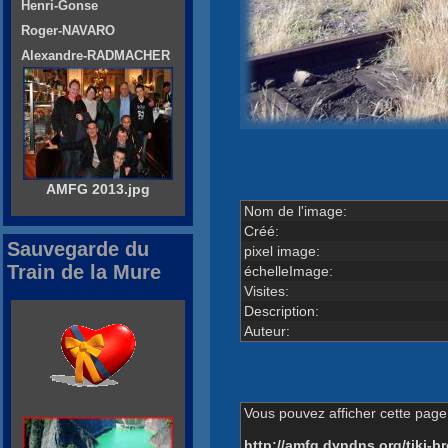
Henri-Gonse
Roger-NAVARO
Alexandre-RADMACHER
AMFG 2013.jpg
Nom de l'image:
Créé:
Sauvegarde du
pixel image:
Train de la Mure
échelleImage:
Visites:
Description:
Auteur:
Vous pouvez afficher cette page 
http://amfg.dyndns.org/tiki