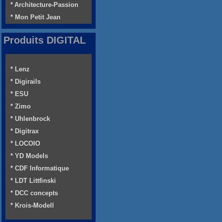
* Architecture-Passion
* Mon Petit Jean
Produits DIGITAL
* Lenz
* Digirails
* ESU
* Zimo
* Uhlenbrock
* Digitrax
* LOCOIO
* YD Models
* CDF Informatique
* LDT Littfinski
* DCC concepts
* Krois-Modell