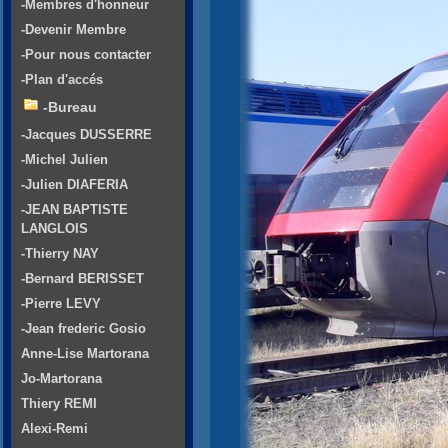
-Membres d'honneur
-Devenir Membre
-Pour nous contacter
-Plan d'accés
-Bureau
-Jacques DUSSERRE
-Michel Julien
-Julien DIAFERIA
-JEAN BAPTISTE
LANGLOIS
-Thierry NAY
-Bernard BERISSET
-Pierre LEVY
-Jean frederic Gosio
Anne-Lise Martorana
Jo-Martorana
Thiery REMI
Alexi-Remi