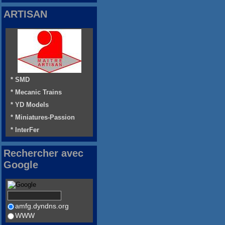
ARTISAN
* SMD
* Mecanic Trains
* YD Models
* Miniatures-Passion
* InterFer
Rechercher avec
Google
amfg.dyndns.org
WWW