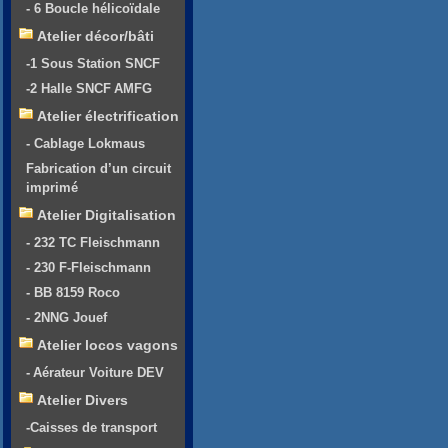
- 6 Boucle hélicoïdale
Atelier décor/bâti
-1 Sous Station SNCF
-2 Halle SNCF AMFG
Atelier électrification
- Cablage Lokmaus
Fabrication d’un circuit
imprimé
Atelier Digitalisation
- 232 TC Fleischmann
- 230 F-Fleischmann
- BB 8159 Roco
- 2NNG Jouef
Atelier locos vagons
- Aérateur Voiture DEV
Atelier Divers
-Caisses de transport