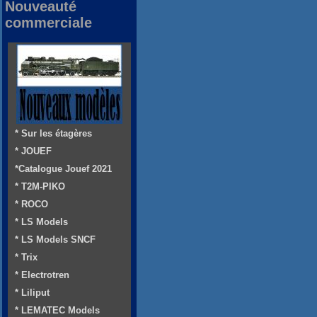
Nouveauté
commerciale
* Sur les étagères
* JOUEF
*Catalogue Jouef 2021
* T2M-PIKO
* ROCO
* LS Models
* LS Models SNCF
* Trix
* Electrotren
* Liliput
* LEMATEC Models