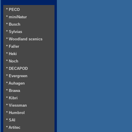
* PECO
* miniNatur
* Busch
* Sylvias
* Woodland scenics
* Faller
* Heki
* Noch
* DECAPOD
* Evergreen
* Auhagen
* Brawa
* Kibri
* Viessman
* Humbrol
* SAI
* Artitec