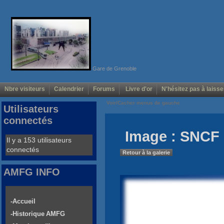
Gare de Grenoble
Nbre visiteurs
Calendrier
Forums
Livre d'or
N'hésitez pas à laisse
Voir/Cacher menus de gauche
Utilisateurs
connectés
Image : SNCF 
Il y a 153 utilisateurs
connectés
Retour à la galerie
AMFG INFO
-Accueil
-Historique AMFG