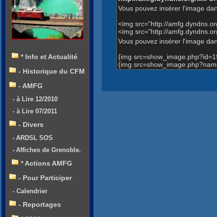
Vous pouvez insérer l'image dan
<img src="http://amfg.dyndns.
<img src="http://amfg.dyndns.
Vous pouvez insérer l'image dans
{img src=show_image.php?id=1
* Info et Actualité
{img src=show_image.php?name
- Historique du CFM
- AMFG
- à Lire 12/2010
- à Lire 07/2011
- Divers
- ARDSL SOS
- Affiches de Grenoble.
* Actions AMFG
- Pour Participer
- Calendrier
- Reportages