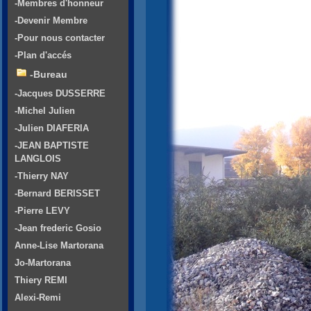
-Membres d'honneur
-Devenir Membre
-Pour nous contacter
-Plan d'accés
-Bureau
-Jacques DUSSERRE
-Michel Julien
-Julien DIAFERIA
-JEAN BAPTISTE
LANGLOIS
-Thierry NAY
-Bernard BERISSET
-Pierre LEVY
-Jean frederic Gosio
Anne-Lise Martorana
Jo-Martorana
Thiery REMI
Alexi-Remi