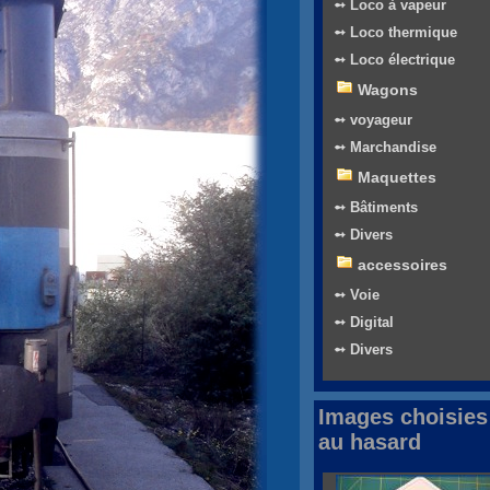
➻ Loco à vapeur
➻ Loco thermique
➻ Loco électrique
Wagons
➻ voyageur
➻ Marchandise
Maquettes
➻ Bâtiments
➻ Divers
accessoires
➻ Voie
➻ Digital
➻ Divers
Images choisies
au hasard