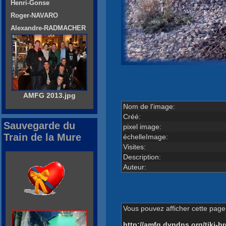
Henri-Gonse
Roger-NAVARO
Alexandre-RADMACHER
AMFG 2013.jpg
Nom de l'image:
Créé:
Sauvegarde du
pixel image:
Train de la Mure
échelleImage:
Visites:
Description:
Auteur:
Vous pouvez afficher cette page 
http://amfg.dyndns.org/tiki