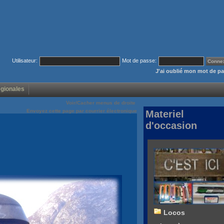
Utilisateur:
Mot de passe:
J'ai oublié mon mot de p
égionales
Voir/Cacher menus de droite
Envoyez cette page par courrier électronique
Materiel
d'occasion
Locos