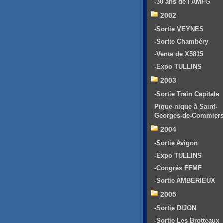
-30 ans de l'AMFG
2002
-Sortie VEYNES
-Sortie Chambéry
-Vente de X5815
-Expo TULLINS
2003
-Sortie Train Capitale
Pique-nique à Saint-
Georges-de-Commier
2004
-Sortie Avigon
-Expo TULLINS
-Congrés FFMF
-Sortie AMBERIEUX
2005
-Sortie DIJON
-Sortie Les Brotteaux