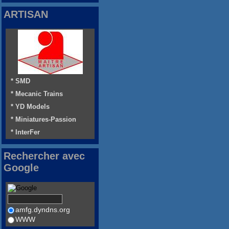
ARTISAN
* SMD
* Mecanic Trains
* YD Models
* Miniatures-Passion
* InterFer
Rechercher avec
Google
amfg.dyndns.org
WWW