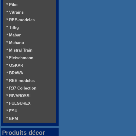
* Piko
* Vitrains
* REE-modeles
* Tillig
* Mabar
* Mehano
* Mistral Train
* Fleischmann
* OSKAR
* BRAWA
* REE modeles
* R37 Collection
* RIVAROSSI
* FULGUREX
* ESU
* EPM
Produits décor