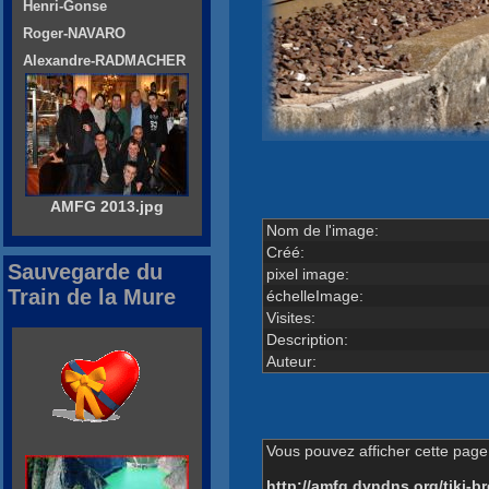
Henri-Gonse
Roger-NAVARO
Alexandre-RADMACHER
AMFG 2013.jpg
Nom de l'image:
Créé:
Sauvegarde du
pixel image:
Train de la Mure
échelleImage:
Visites:
Description:
Auteur:
Vous pouvez afficher cette page 
http://amfg.dyndns.org/tiki