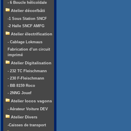
- 6 Boucle hélicoïdale
Atelier décor/bâti
-1 Sous Station SNCF
-2 Halle SNCF AMFG
Atelier électrification
- Cablage Lokmaus
Fabrication d’un circuit
imprimé
Atelier Digitalisation
- 232 TC Fleischmann
- 230 F-Fleischmann
- BB 8159 Roco
- 2NNG Jouef
Atelier locos vagons
- Aérateur Voiture DEV
Atelier Divers
-Caisses de transport