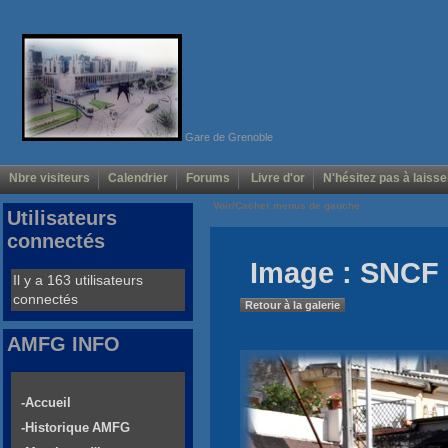
Gare de Grenoble
Nbre visiteurs
Calendrier
Forums
Livre d'or
N'hésitez pas à laisse
Voir/Cacher menus de gauche
Utilisateurs
connectés
Image : SNCF 
Il y a 163 utilisateurs
connectés
Retour à la galerie
AMFG INFO
-Accueil
-Historique AMFG