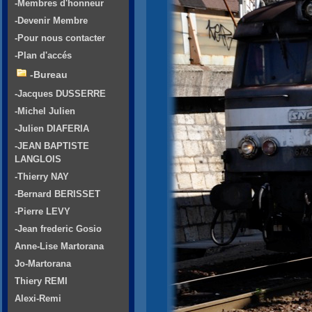
-Membres d'honneur
-Devenir Membre
-Pour nous contacter
-Plan d'accés
-Bureau
-Jacques DUSSERRE
-Michel Julien
-Julien DIAFERIA
-JEAN BAPTISTE
LANGLOIS
-Thierry NAY
-Bernard BERISSET
-Pierre LEVY
-Jean frederic Gosio
Anne-Lise Martorana
Jo-Martorana
Thiery REMI
Alexi-Remi