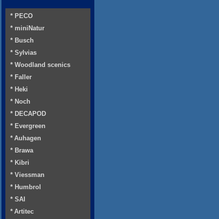
* PECO
* miniNatur
* Busch
* Sylvias
* Woodland scenics
* Faller
* Heki
* Noch
* DECAPOD
* Evergreen
* Auhagen
* Brawa
* Kibri
* Viessman
* Humbrol
* SAI
* Artitec