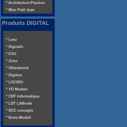
* Architecture-Passion
* Mon Petit Jean
Produits DIGITAL
* Lenz
* Digirails
* ESU
* Zimo
* Uhlenbrock
* Digitrax
* LOCOIO
* YD Models
* CDF Informatique
* LDT Littfinski
* DCC concepts
* Krois-Modell