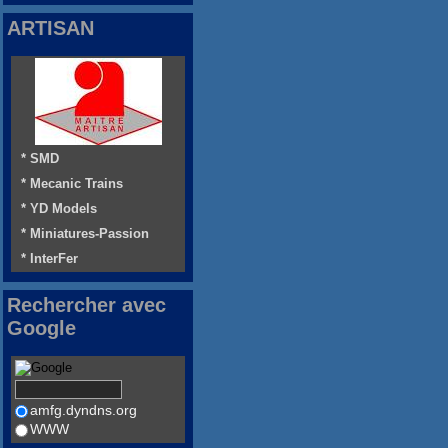
ARTISAN
* SMD
* Mecanic Trains
* YD Models
* Miniatures-Passion
* InterFer
Rechercher avec
Google
amfg.dyndns.org
WWW