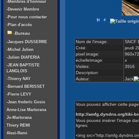
-Membres d'honneur
-Devenir Membre
-Pour nous contacter
-Plan d'accés
-Bureau
Nom de l'image:
SNCF 
-Jacques DUSSERRE
Créé:
jeudi 
-Michel Julien
pixel image:
960x7
-Julien DIAFERIA
échelleImage:
x
-JEAN BAPTISTE
Visites:
3916
LANGLOIS
Description:
Auteur:
Jack
-Thierry NAY
-Bernard BERISSET
-Pierre LEVY
-Jean frederic Gosio
Vous pouvez afficher cette page 
Anne-Lise Martorana
http://amfg.dyndns.org/tiki
Jo-Martorana
Vous pouvez insérer l'image dan
lignes:
Thiery REMI
Alexi-Remi
<img src="http://amfg.dyndns.