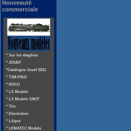
Nouveauté
commerciale
* Sur les étagères
* JOUEF
*Catalogue Jouef 2021
* T2M-PIKO
* ROCO
* LS Models
* LS Models SNCF
* Trix
* Electrotren
* Liliput
* LEMATEC Models