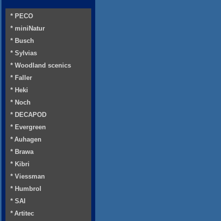
* PECO
* miniNatur
* Busch
* Sylvias
* Woodland scenics
* Faller
* Heki
* Noch
* DECAPOD
* Evergreen
* Auhagen
* Brawa
* Kibri
* Viessman
* Humbrol
* SAI
* Artitec