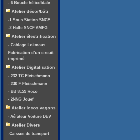
- 6 Boucle hélicoïdale
Atelier décor/bâti
-1 Sous Station SNCF
-2 Halle SNCF AMFG
Atelier électrification
- Cablage Lokmaus
Fabrication d’un circuit
imprimé
Atelier Digitalisation
- 232 TC Fleischmann
- 230 F-Fleischmann
- BB 8159 Roco
- 2NNG Jouef
Atelier locos vagons
- Aérateur Voiture DEV
Atelier Divers
-Caisses de transport