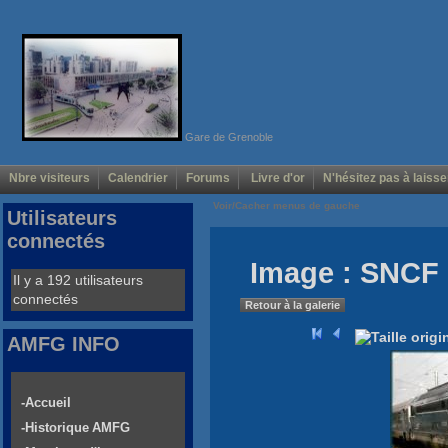
Gare de Grenoble
Nbre visiteurs
Calendrier
Forums
Livre d'or
N'hésitez pas à laisse
Voir/Cacher menus de gauche
Utilisateurs
connectés
Image : SNCF
Il y a 192 utilisateurs
connectés
Retour à la galerie
AMFG INFO
-Accueil
-Historique AMFG