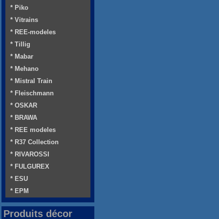
* Piko
* Vitrains
* REE-modeles
* Tillig
* Mabar
* Mehano
* Mistral Train
* Fleischmann
* OSKAR
* BRAWA
* REE modeles
* R37 Collection
* RIVAROSSI
* FULGUREX
* ESU
* EPM
Produits décor