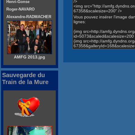
/>
Henri-Gonse
<img src="http://amfg.dyndns
Roger-NAVARO
67358&scalesize=200" />
Vous pouvez insérer l'image dans
Alexandre-RADMACHER
lignes:
{img src=http://amfg.dyndns.o
id=5073&scaled&scalesize=200 
{img src=http://amfg.dyndns.
67358&galleryId=168&scalesize
AMFG 2013.jpg
Sauvegarde du
Train de la Mure