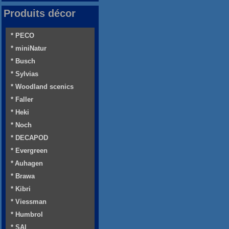
Produits décor
* PECO
* miniNatur
* Busch
* Sylvias
* Woodland scenics
* Faller
* Heki
* Noch
* DECAPOD
* Evergreen
* Auhagen
* Brawa
* Kibri
* Viessman
* Humbrol
* SAI