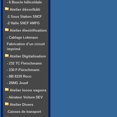
- 6 Boucle hélicoïdale
Atelier décor/bâti
-1 Sous Station SNCF
-2 Halle SNCF AMFG
Atelier électrification
- Cablage Lokmaus
Fabrication d’un circuit
imprimé
Atelier Digitalisation
- 232 TC Fleischmann
- 230 F-Fleischmann
- BB 8159 Roco
- 2NNG Jouef
Atelier locos vagons
- Aérateur Voiture DEV
Atelier Divers
-Caisses de transport