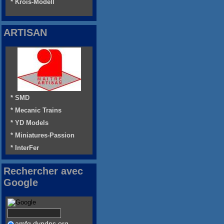
* Krois-Modell
ARTISAN
* SMD
* Mecanic Trains
* YD Models
* Miniatures-Passion
* InterFer
Rechercher avec
Google
amfg.dyndns.org