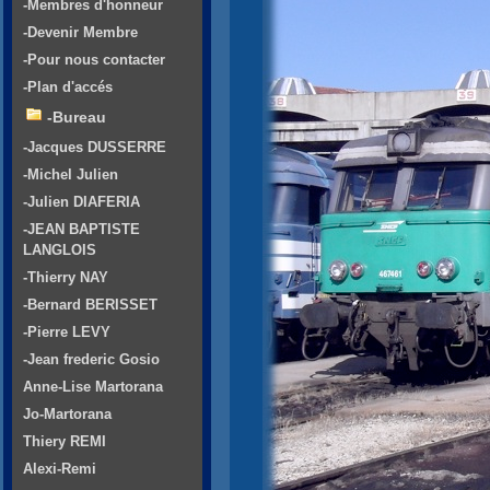
-Membres d'honneur
-Devenir Membre
-Pour nous contacter
-Plan d'accés
-Bureau
-Jacques DUSSERRE
-Michel Julien
-Julien DIAFERIA
-JEAN BAPTISTE
LANGLOIS
-Thierry NAY
-Bernard BERISSET
-Pierre LEVY
-Jean frederic Gosio
Anne-Lise Martorana
Jo-Martorana
Thiery REMI
Alexi-Remi