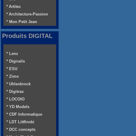
* Artitec
* Architecture-Passion
* Mon Petit Jean
Produits DIGITAL
* Lenz
* Digirails
* ESU
* Zimo
* Uhlenbrock
* Digitrax
* LOCOIO
* YD Models
* CDF Informatique
* LDT Littfinski
* DCC concepts