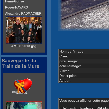
Henri-Gonse
Roger-NAVARO
Alexandre-RADMACHER
AMFG 2013.jpg
Nom de l'image:
Créé:
Sauvegarde du
pixel image:
Train de la Mure
échelleImage:
Visites:
Description:
Auteur:
Vous pouvez afficher cette page 
http://amfg.dyndns.org/tiki