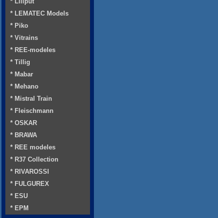
* Liliput
* LEMATEC Models
* Piko
* Vitrains
* REE-modeles
* Tillig
* Mabar
* Mehano
* Mistral Train
* Fleischmann
* OSKAR
* BRAWA
* REE modeles
* R37 Collection
* RIVAROSSI
* FULGUREX
* ESU
* EPM