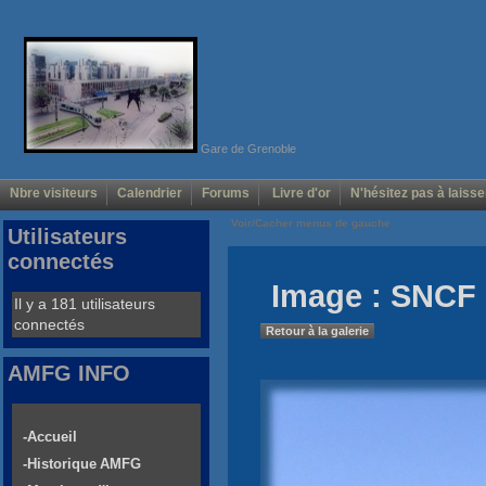
Gare de Grenoble
Nbre visiteurs
Calendrier
Forums
Livre d'or
N'hésitez pas à laisse
Voir/Cacher menus de gauche
Utilisateurs
connectés
Image : SNCF 
Il y a 181 utilisateurs
connectés
Retour à la galerie
AMFG INFO
-Accueil
-Historique AMFG