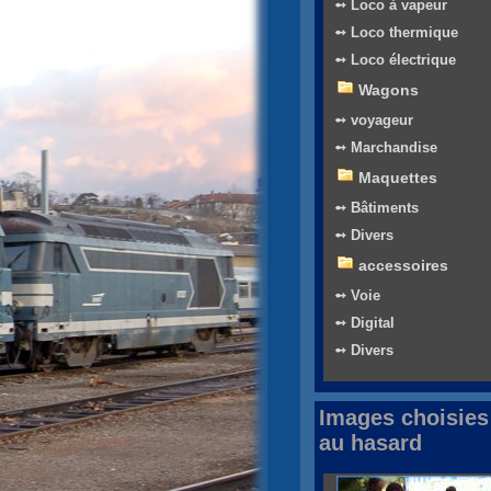
➻ Loco à vapeur
➻ Loco thermique
➻ Loco électrique
Wagons
➻ voyageur
➻ Marchandise
Maquettes
➻ Bâtiments
➻ Divers
accessoires
➻ Voie
➻ Digital
➻ Divers
Images choisies
au hasard