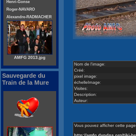
Henri-Gonse
Roger-NAVARO
Alexandre-RADMACHER
AMFG 2013.jpg
Nom de l'image:
Créé:
Sauvegarde du
pixel image:
Train de la Mure
échelleImage:
Visites:
Description:
Auteur:
Vous pouvez afficher cette page 
http://amfg.dyndns.org/tiki