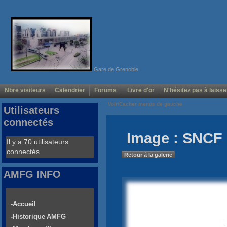
Gare de Grenoble
Nbre visiteurs
Calendrier
Forums
Livre d'or
N'hésitez pas à laisse
Voir/Cacher menus de gauche
Utilisateurs
connectés
Image : SNCF 
Il y a 70 utilisateurs
connectés
Retour à la galerie
AMFG INFO
-Accueil
-Historique AMFG