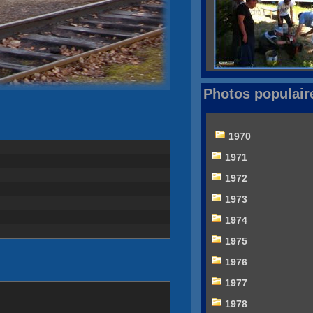
Photos populair
1970
1971
1972
1973
1974
1975
1976
1977
1978