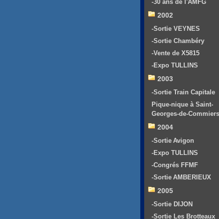
-30 ans de l'AMFG
2002
-Sortie VEYNES
-Sortie Chambéry
-Vente de X5815
-Expo TULLINS
2003
-Sortie Train Capitale
Pique-nique à Saint-
Georges-de-Commier
2004
-Sortie Avigon
-Expo TULLINS
-Congrés FFMF
-Sortie AMBERIEUX
2005
-Sortie DIJON
-Sortie Les Brotteaux