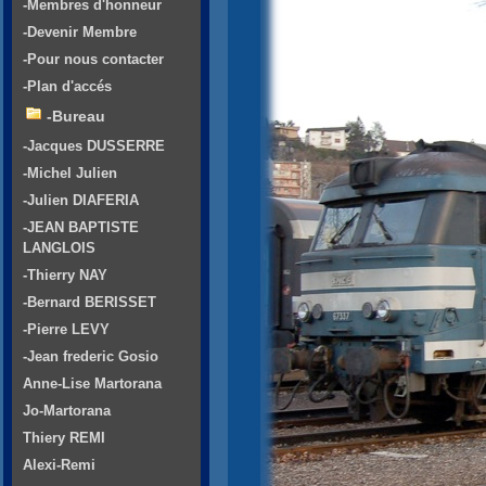
-Membres d'honneur
-Devenir Membre
-Pour nous contacter
-Plan d'accés
-Bureau
-Jacques DUSSERRE
-Michel Julien
-Julien DIAFERIA
-JEAN BAPTISTE
LANGLOIS
-Thierry NAY
-Bernard BERISSET
-Pierre LEVY
-Jean frederic Gosio
Anne-Lise Martorana
Jo-Martorana
Thiery REMI
Alexi-Remi