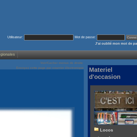
Utilisateur:
Mot de passe:
J'ai oublié mon mot de p
égionales
Voir/Cacher menus de droite
Envoyez cette page par courrier électronique
Materiel
d'occasion
Locos