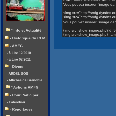
Vous pouvez insérer l'image dan
<img src="http://amfg.dyndns.
<img src="http://amfg.dyndns.
Vous pouvez insérer l'image dans
{img src=show_image.php?id=3
* Info et Actualité
{img src=show_image.php?name
- Historique du CFM
- AMFG
- à Lire 12/2010
- à Lire 07/2011
- Divers
- ARDSL SOS
- Affiches de Grenoble.
* Actions AMFG
- Pour Participer
- Calendrier
- Reportages