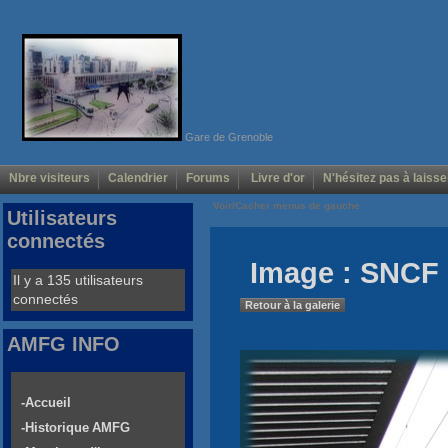
Gare de Grenoble
Nbre visiteurs
Calendrier
Forums
Livre d'or
N'hésitez pas à laisse
Voir/Cacher menus de gauche
Utilisateurs
connectés
Image : SNCF
Il y a 135 utilisateurs
connectés
Retour à la galerie
AMFG INFO
-Accueil
-Historique AMFG