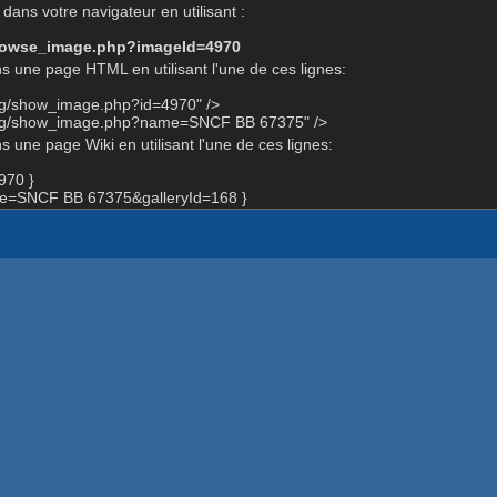
dans votre navigateur en utilisant :
-browse_image.php?imageId=4970
s une page HTML en utilisant l'une de ces lignes:
org/show_image.php?id=4970" />
.org/show_image.php?name=SNCF BB 67375" />
 une page Wiki en utilisant l'une de ces lignes:
970 }
e=SNCF BB 67375&galleryId=168 }