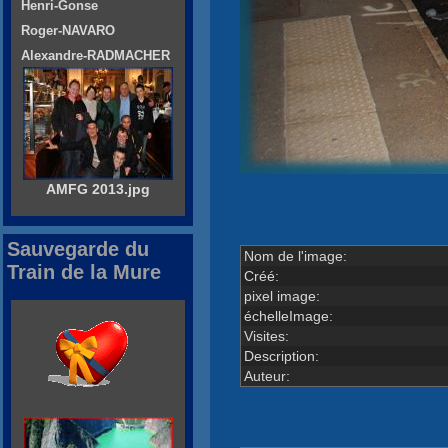
Henri-Gonse
Roger-NAVARO
Alexandre-RADMACHER
AMFG 2013.jpg
Sauvegarde du
Nom de l'image:
Train de la Mure
Créé:
pixel image:
échelleImage:
Visites:
Description:
Auteur: