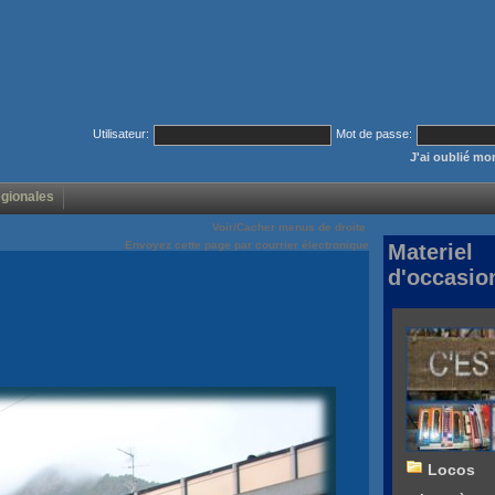
Utilisateur:
Mot de passe:
J'ai oublié m
égionales
Voir/Cacher menus de droite
Envoyez cette page par courrier électronique
Materiel
d'occasio
Locos