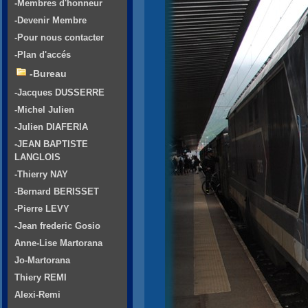
-Membres d'honneur
-Devenir Membre
-Pour nous contacter
-Plan d'accés
-Bureau
-Jacques DUSSERRE
-Michel Julien
-Julien DIAFERIA
-JEAN BAPTISTE
LANGLOIS
-Thierry NAY
-Bernard BERISSET
-Pierre LEVY
-Jean frederic Gosio
Anne-Lise Martorana
Jo-Martorana
Thiery REMI
Alexi-Remi