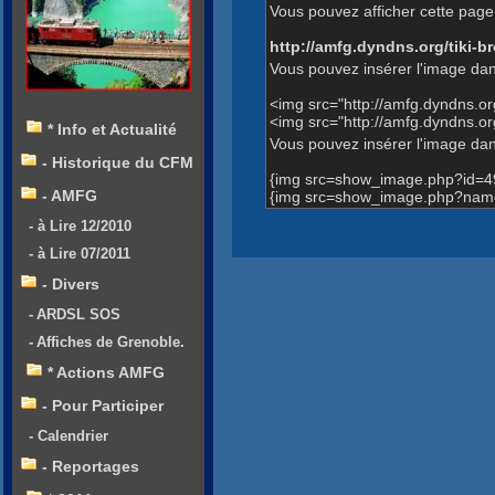
Vous pouvez afficher cette page 
http://amfg.dyndns.org/tiki
Vous pouvez insérer l'image dan
<img src="http://amfg.dyndns.
<img src="http://amfg.dyndns
* Info et Actualité
Vous pouvez insérer l'image dans
- Historique du CFM
{img src=show_image.php?id=4
- AMFG
{img src=show_image.php?nam
- à Lire 12/2010
- à Lire 07/2011
- Divers
- ARDSL SOS
- Affiches de Grenoble.
* Actions AMFG
- Pour Participer
- Calendrier
- Reportages