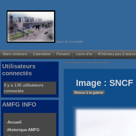
Gare de Grenoble
Nbre visiteurs
Calendrier
Forums
Livre d'or
N'hésitez pas à laisse
Voir/Cacher menus de gauche
Utilisateurs
connectés
Image : SNCF 
Il y a 136 utilisateurs
connectés
Retour à la galerie
AMFG INFO
-Accueil
-Historique AMFG