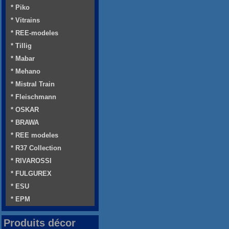
* Piko
* Vitrains
* REE-modeles
* Tillig
* Mabar
* Mehano
* Mistral Train
* Fleischmann
* OSKAR
* BRAWA
* REE modeles
* R37 Collection
* RIVAROSSI
* FULGUREX
* ESU
* EPM
Produits décor