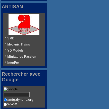
ARTISAN
* SMD
* Mecanic Trains
* YD Models
* Miniatures-Passion
* InterFer
Rechercher avec
Google
amfg.dyndns.org
WWW