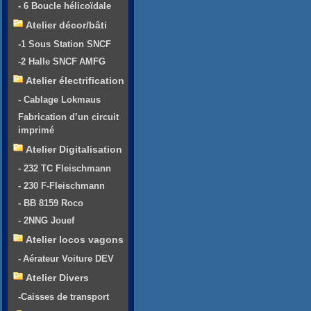
- 6 Boucle hélicoïdale
Atelier décor/bâti
-1 Sous Station SNCF
-2 Halle SNCF AMFG
Atelier électrification
- Cablage Lokmaus
Fabrication d’un circuit
imprimé
Atelier Digitalisation
- 232 TC Fleischmann
- 230 F-Fleischmann
- BB 8159 Roco
- 2NNG Jouef
Atelier locos vagons
- Aérateur Voiture DEV
Atelier Divers
-Caisses de transport