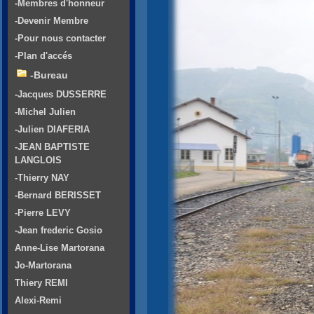
-Membres d'honneur
-Devenir Membre
-Pour nous contacter
-Plan d'accés
-Bureau
-Jacques DUSSERRE
-Michel Julien
-Julien DIAFERIA
-JEAN BAPTISTE
LANGLOIS
-Thierry NAY
-Bernard BERISSET
-Pierre LEVY
-Jean frederic Gosio
Anne-Lise Martorana
Jo-Martorana
Thiery REMI
Alexi-Remi