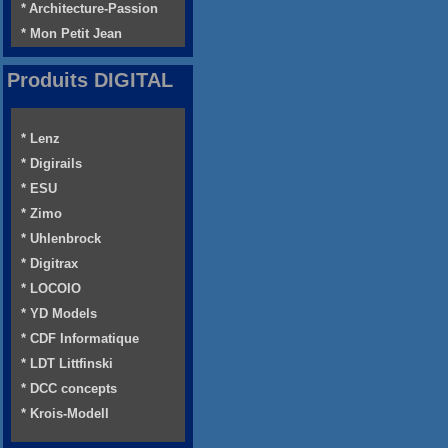
* Architecture-Passion
* Mon Petit Jean
Produits DIGITAL
* Lenz
* Digirails
* ESU
* Zimo
* Uhlenbrock
* Digitrax
* LOCOIO
* YD Models
* CDF Informatique
* LDT Littfinski
* DCC concepts
* Krois-Modell