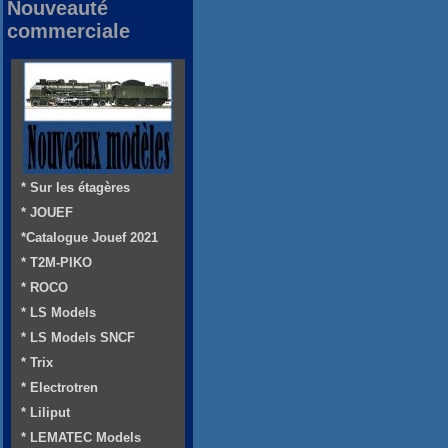
Nouveauté
commerciale
* Sur les étagères
* JOUEF
*Catalogue Jouef 2021
* T2M-PIKO
* ROCO
* LS Models
* LS Models SNCF
* Trix
* Electrotren
* Liliput
* LEMATEC Models