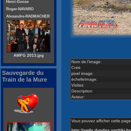
Henri-Gonse
Roger-NAVARO
Alexandre-RADMACHER
AMFG 2013.jpg
Nom de l'image:
Créé:
Sauvegarde du
pixel image:
Train de la Mure
échelleImage:
Visites:
Description:
Auteur:
Vous pouvez afficher cette page 
http://amfg.dyndns.org/tiki