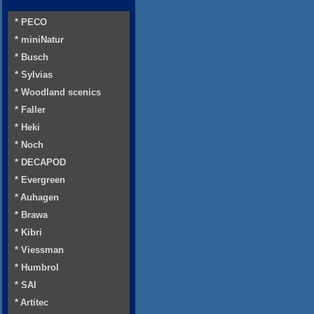
* PECO
* miniNatur
* Busch
* Sylvias
* Woodland scenics
* Faller
* Heki
* Noch
* DECAPOD
* Evergreen
* Auhagen
* Brawa
* Kibri
* Viessman
* Humbrol
* SAI
* Artitec