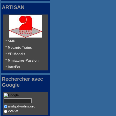
ARTISAN
* SMD
* Mecanic Trains
* YD Models
* Miniatures-Passion
* InterFer
Rechercher avec
Google
amfg.dyndns.org
WWW