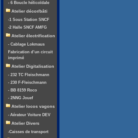
- 6 Boucle hélicoïdale
Atelier décor/bâti
-1 Sous Station SNCF
-2 Halle SNCF AMFG
Atelier électrification
- Cablage Lokmaus
Fabrication d’un circuit
imprimé
Atelier Digitalisation
- 232 TC Fleischmann
- 230 F-Fleischmann
- BB 8159 Roco
- 2NNG Jouef
Atelier locos vagons
- Aérateur Voiture DEV
Atelier Divers
-Caisses de transport