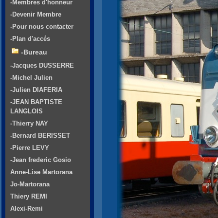
-Membres d'honneur
-Devenir Membre
-Pour nous contacter
-Plan d'accés
-Bureau
-Jacques DUSSERRE
-Michel Julien
-Julien DIAFERIA
-JEAN BAPTISTE
LANGLOIS
-Thierry NAY
-Bernard BERISSET
-Pierre LEVY
-Jean frederic Gosio
Anne-Lise Martorana
Jo-Martorana
Thiery REMI
Alexi-Remi