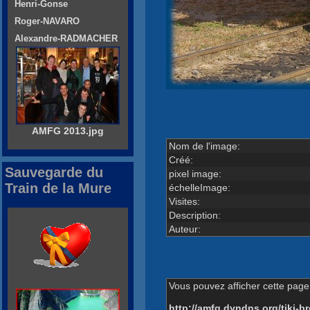
Henri-Gonse
Roger-NAVARO
Alexandre-RADMACHER
AMFG 2013.jpg
Nom de l'image:
Créé:
Sauvegarde du
pixel image:
Train de la Mure
échelleImage:
Visites:
Description:
Auteur:
Vous pouvez afficher cette page 
http://amfg.dyndns.org/tiki