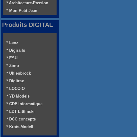
* Architecture-Passion
* Mon Petit Jean
Produits DIGITAL
* Lenz
* Digirails
* ESU
* Zimo
* Uhlenbrock
* Digitrax
* LOCOIO
* YD Models
* CDF Informatique
* LDT Littfinski
* DCC concepts
* Krois-Modell