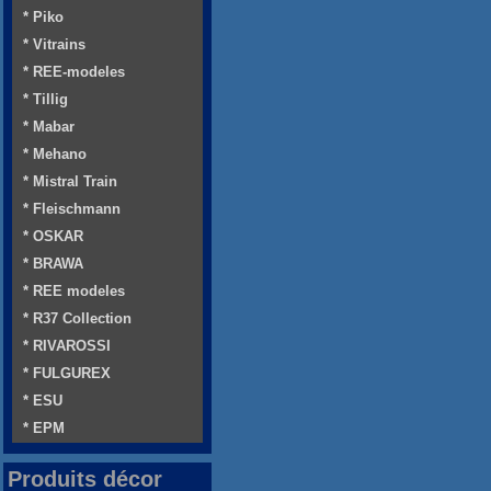
* Piko
* Vitrains
* REE-modeles
* Tillig
* Mabar
* Mehano
* Mistral Train
* Fleischmann
* OSKAR
* BRAWA
* REE modeles
* R37 Collection
* RIVAROSSI
* FULGUREX
* ESU
* EPM
Produits décor