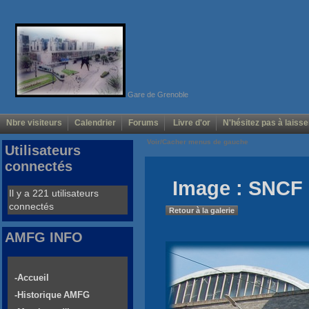
Gare de Grenoble
Nbre visiteurs
Calendrier
Forums
Livre d'or
N'hésitez pas à laisse
Voir/Cacher menus de gauche
Utilisateurs
connectés
Image : SNCF 
Il y a 221 utilisateurs
connectés
Retour à la galerie
AMFG INFO
-Accueil
-Historique AMFG