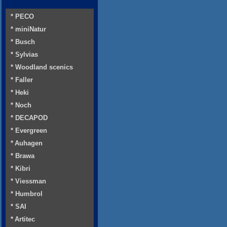
* PECO
* miniNatur
* Busch
* Sylvias
* Woodland scenics
* Faller
* Heki
* Noch
* DECAPOD
* Evergreen
* Auhagen
* Brawa
* Kibri
* Viessman
* Humbrol
* SAI
* Artitec