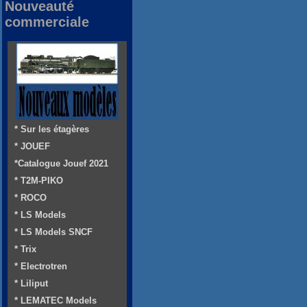
Nouveauté
commerciale
* Sur les étagères
* JOUEF
*Catalogue Jouef 2021
* T2M-PIKO
* ROCO
* LS Models
* LS Models SNCF
* Trix
* Electrotren
* Liliput
* LEMATEC Models