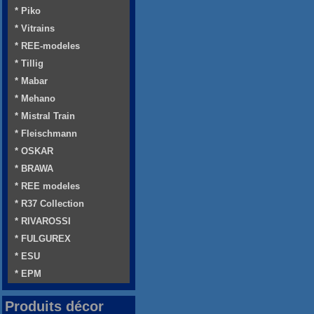
* Piko
* Vitrains
* REE-modeles
* Tillig
* Mabar
* Mehano
* Mistral Train
* Fleischmann
* OSKAR
* BRAWA
* REE modeles
* R37 Collection
* RIVAROSSI
* FULGUREX
* ESU
* EPM
Produits décor