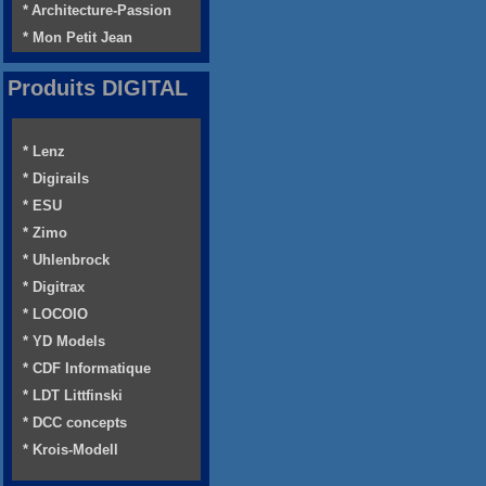
* Architecture-Passion
* Mon Petit Jean
Produits DIGITAL
* Lenz
* Digirails
* ESU
* Zimo
* Uhlenbrock
* Digitrax
* LOCOIO
* YD Models
* CDF Informatique
* LDT Littfinski
* DCC concepts
* Krois-Modell