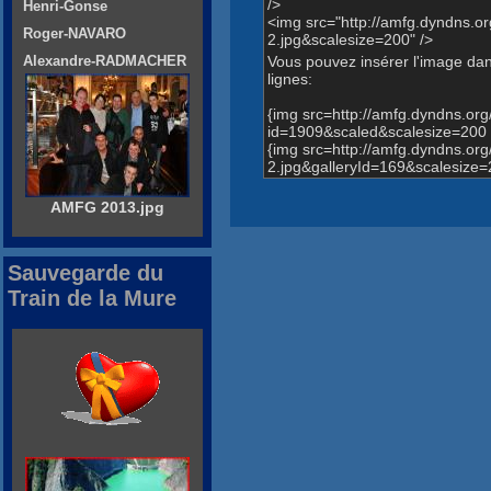
/>
Henri-Gonse
<img src="http://amfg.dyndns
Roger-NAVARO
2.jpg&scalesize=200" />
Vous pouvez insérer l'image dans
Alexandre-RADMACHER
lignes:
{img src=http://amfg.dyndns.o
id=1909&scaled&scalesize=200 
{img src=http://amfg.dyndns.
2.jpg&galleryId=169&scalesize=
AMFG 2013.jpg
Sauvegarde du
Train de la Mure