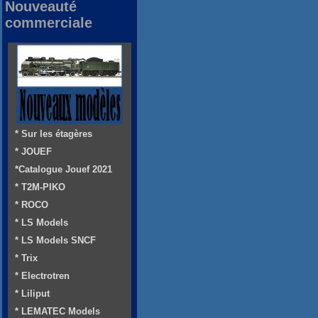
Nouveauté
commerciale
* Sur les étagères
* JOUEF
*Catalogue Jouef 2021
* T2M-PIKO
* ROCO
* LS Models
* LS Models SNCF
* Trix
* Electrotren
* Liliput
* LEMATEC Models