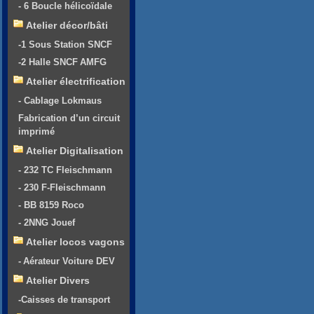
- 6 Boucle hélicoïdale
Atelier décor/bâti
-1 Sous Station SNCF
-2 Halle SNCF AMFG
Atelier électrification
- Cablage Lokmaus
Fabrication d’un circuit
imprimé
Atelier Digitalisation
- 232 TC Fleischmann
- 230 F-Fleischmann
- BB 8159 Roco
- 2NNG Jouef
Atelier locos vagons
- Aérateur Voiture DEV
Atelier Divers
-Caisses de transport