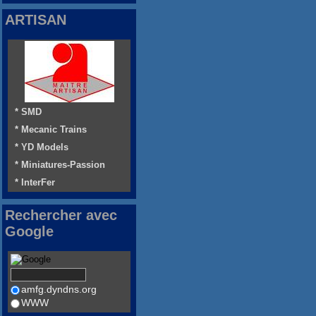
ARTISAN
* SMD
* Mecanic Trains
* YD Models
* Miniatures-Passion
* InterFer
Rechercher avec
Google
amfg.dyndns.org
WWW