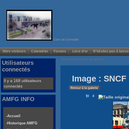
Gare de Grenoble
Nbre visiteurs
Calendrier
Forums
Livre d'or
N'hésitez pas à laisse
Voir/Cacher menus de gauche
Utilisateurs
connectés
Image : SNCF 
Il y a 168 utilisateurs
connectés
Retour à la galerie
AMFG INFO
-Accueil
-Historique AMFG