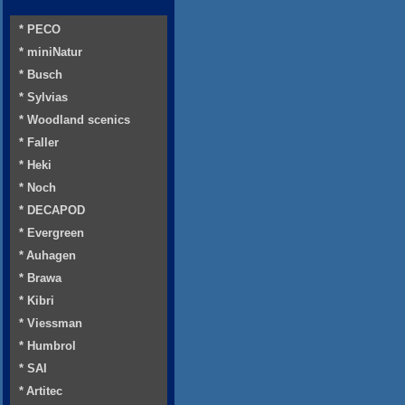
* PECO
* miniNatur
* Busch
* Sylvias
* Woodland scenics
* Faller
* Heki
* Noch
* DECAPOD
* Evergreen
* Auhagen
* Brawa
* Kibri
* Viessman
* Humbrol
* SAI
* Artitec