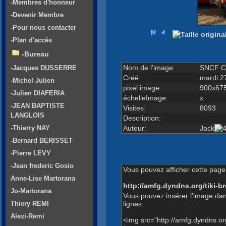
-Membres d'honneur
-Devenir Membre
-Pour nous contacter
-Plan d'accés
-Bureau
Nom de l'image:
SNCF C
-Jacques DUSSERRE
Créé:
mardi 27
-Michel Julien
pixel image:
900x67
-Julien DIAFERIA
échelleImage:
x
-JEAN BAPTISTE
Visites:
8093
LANGLOIS
Description:
Auteur:
Jack
-Thierry NAY
-Bernard BERISSET
-Pierre LEVY
-Jean frederic Gosio
Vous pouvez afficher cette page 
Anne-Lise Martorana
http://amfg.dyndns.org/tiki
Jo-Martorana
Vous pouvez insérer l'image dan
lignes:
Thiery REMI
Alexi-Remi
<img src="http://amfg.dyndns.