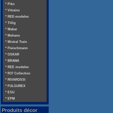
* Piko
* Vitrains
* REE-modeles
* Tillig
* Mabar
* Mehano
* Mistral Train
* Fleischmann
* OSKAR
* BRAWA
* REE modeles
* R37 Collection
* RIVAROSSI
* FULGUREX
* ESU
* EPM
Produits décor