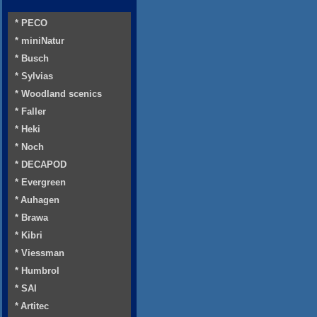
* PECO
* miniNatur
* Busch
* Sylvias
* Woodland scenics
* Faller
* Heki
* Noch
* DECAPOD
* Evergreen
* Auhagen
* Brawa
* Kibri
* Viessman
* Humbrol
* SAI
* Artitec