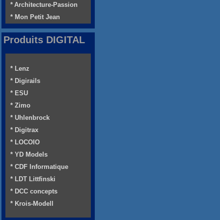
* Architecture-Passion
* Mon Petit Jean
Produits DIGITAL
* Lenz
* Digirails
* ESU
* Zimo
* Uhlenbrock
* Digitrax
* LOCOIO
* YD Models
* CDF Informatique
* LDT Littfinski
* DCC concepts
* Krois-Modell