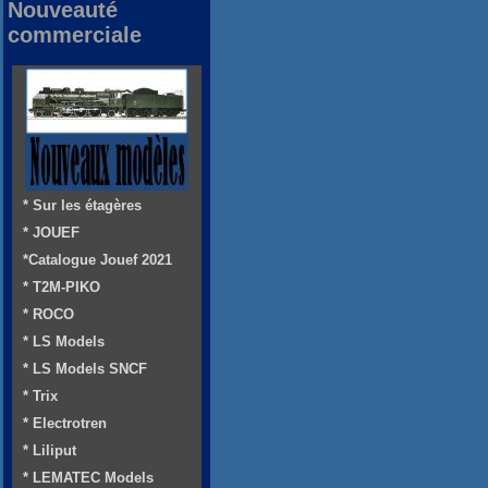
Nouveauté
commerciale
* Sur les étagères
* JOUEF
*Catalogue Jouef 2021
* T2M-PIKO
* ROCO
* LS Models
* LS Models SNCF
* Trix
* Electrotren
* Liliput
* LEMATEC Models