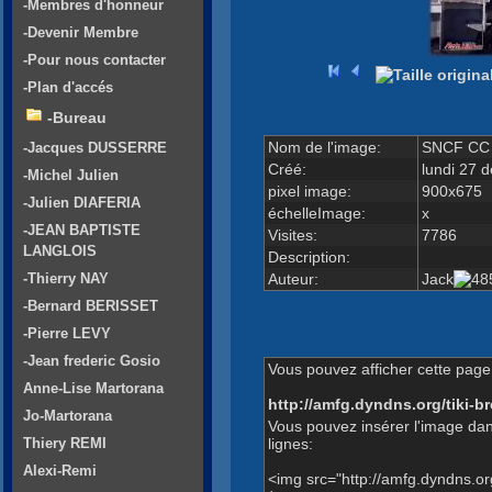
-Membres d'honneur
-Devenir Membre
-Pour nous contacter
-Plan d'accés
-Bureau
Nom de l'image:
SNCF CC 
-Jacques DUSSERRE
Créé:
lundi 27 
-Michel Julien
pixel image:
900x675
-Julien DIAFERIA
échelleImage:
x
-JEAN BAPTISTE
Visites:
7786
LANGLOIS
Description:
Auteur:
Jack
-Thierry NAY
-Bernard BERISSET
-Pierre LEVY
-Jean frederic Gosio
Vous pouvez afficher cette page 
Anne-Lise Martorana
http://amfg.dyndns.org/tiki
Jo-Martorana
Vous pouvez insérer l'image dan
lignes:
Thiery REMI
Alexi-Remi
<img src="http://amfg.dyndns.