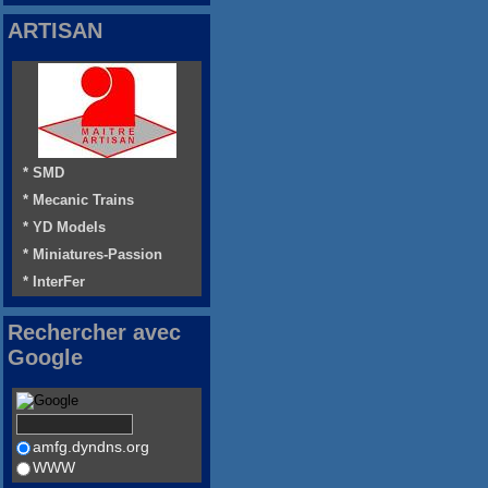
ARTISAN
* SMD
* Mecanic Trains
* YD Models
* Miniatures-Passion
* InterFer
Rechercher avec
Google
amfg.dyndns.org
WWW