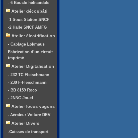
- 6 Boucle hélicoïdale
Atelier décor/bâti
-1 Sous Station SNCF
-2 Halle SNCF AMFG
Atelier électrification
- Cablage Lokmaus
Fabrication d’un circuit
imprimé
Atelier Digitalisation
- 232 TC Fleischmann
- 230 F-Fleischmann
- BB 8159 Roco
- 2NNG Jouef
Atelier locos vagons
- Aérateur Voiture DEV
Atelier Divers
-Caisses de transport