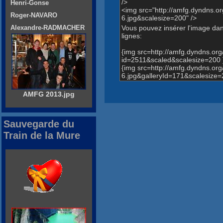
/>
Henri-Gonse
<img src="http://amfg.dyndns
Roger-NAVARO
6.jpg&scalesize=200" />
Vous pouvez insérer l'image dans
Alexandre-RADMACHER
lignes:
{img src=http://amfg.dyndns.o
id=2511&scaled&scalesize=200 
{img src=http://amfg.dyndns.
6.jpg&galleryId=171&scalesize=
AMFG 2013.jpg
Sauvegarde du
Train de la Mure