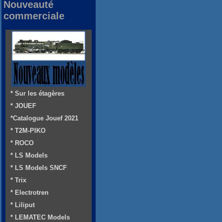
Nouveauté
commerciale
* Sur les étagères
* JOUEF
*Catalogue Jouef 2021
* T2M-PIKO
* ROCO
* LS Models
* LS Models SNCF
* Trix
* Electrotren
* Liliput
* LEMATEC Models