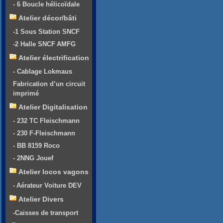
- 6 Boucle hélicoïdale
Atelier décor/bâti
-1 Sous Station SNCF
-2 Halle SNCF AMFG
Atelier électrification
- Cablage Lokmaus
Fabrication d’un circuit
imprimé
Atelier Digitalisation
- 232 TC Fleischmann
- 230 F-Fleischmann
- BB 8159 Roco
- 2NNG Jouef
Atelier locos vagons
- Aérateur Voiture DEV
Atelier Divers
-Caisses de transport