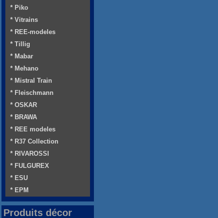
* Piko
* Vitrains
* REE-modeles
* Tillig
* Mabar
* Mehano
* Mistral Train
* Fleischmann
* OSKAR
* BRAWA
* REE modeles
* R37 Collection
* RIVAROSSI
* FULGUREX
* ESU
* EPM
Produits décor