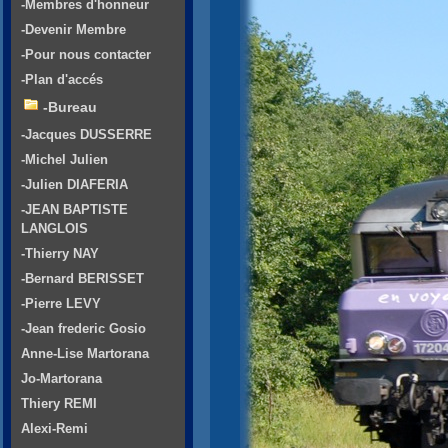
-Membres d'honneur
-Devenir Membre
-Pour nous contacter
-Plan d'accés
-Bureau
-Jacques DUSSERRE
-Michel Julien
-Julien DIAFERIA
-JEAN BAPTISTE
LANGLOIS
-Thierry NAY
-Bernard BERISSET
-Pierre LEVY
-Jean frederic Gosio
Anne-Lise Martorana
Jo-Martorana
Thiery REMI
Alexi-Remi