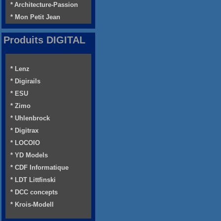
* Architecture-Passion
* Mon Petit Jean
Produits DIGITAL
* Lenz
* Digirails
* ESU
* Zimo
* Uhlenbrock
* Digitrax
* LOCOIO
* YD Models
* CDF Informatique
* LDT Littfinski
* DCC concepts
* Krois-Modell