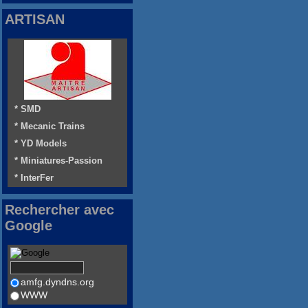
ARTISAN
* SMD
* Mecanic Trains
* YD Models
* Miniatures-Passion
* InterFer
Rechercher avec
Google
amfg.dyndns.org
WWW