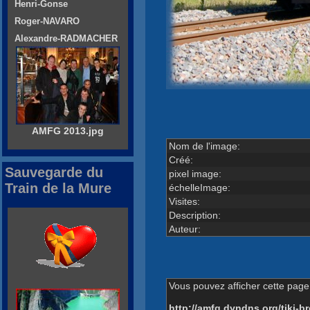
Henri-Gonse
Roger-NAVARO
Alexandre-RADMACHER
AMFG 2013.jpg
Nom de l'image:
Créé:
Sauvegarde du
pixel image:
Train de la Mure
échelleImage:
Visites:
Description:
Auteur:
Vous pouvez afficher cette page 
http://amfg.dyndns.org/tiki