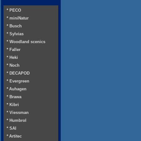
* PECO
* miniNatur
* Busch
* Sylvias
* Woodland scenics
* Faller
* Heki
* Noch
* DECAPOD
* Evergreen
* Auhagen
* Brawa
* Kibri
* Viessman
* Humbrol
* SAI
* Artitec