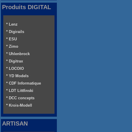
Produits DIGITAL
* Lenz
* Digirails
* ESU
* Zimo
* Uhlenbrock
* Digitrax
* LOCOIO
* YD Models
* CDF Informatique
* LDT Littfinski
* DCC concepts
* Krois-Modell
ARTISAN