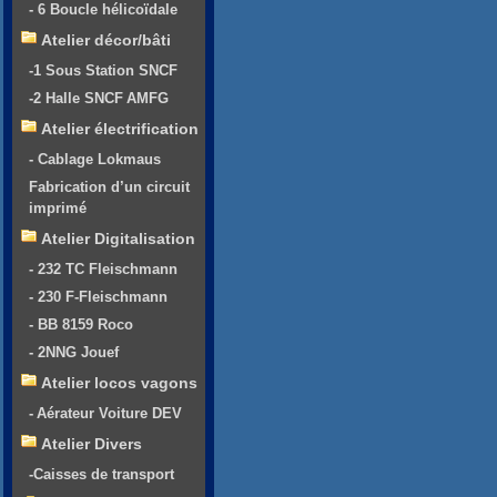
- 6 Boucle hélicoïdale
Atelier décor/bâti
-1 Sous Station SNCF
-2 Halle SNCF AMFG
Atelier électrification
- Cablage Lokmaus
Fabrication d’un circuit
imprimé
Atelier Digitalisation
- 232 TC Fleischmann
- 230 F-Fleischmann
- BB 8159 Roco
- 2NNG Jouef
Atelier locos vagons
- Aérateur Voiture DEV
Atelier Divers
-Caisses de transport