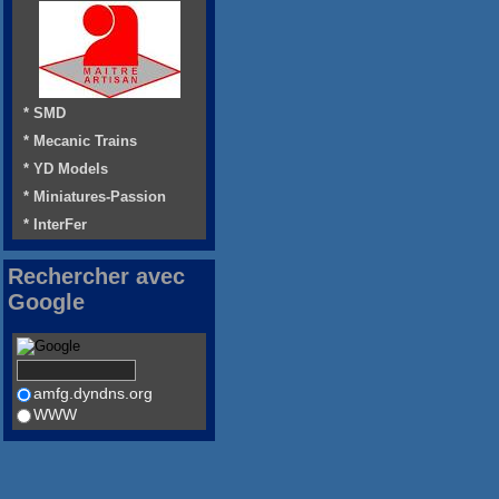
* SMD
* Mecanic Trains
* YD Models
* Miniatures-Passion
* InterFer
Rechercher avec
Google
amfg.dyndns.org
WWW