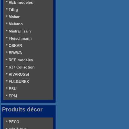
* REE-modeles
* Tillig
* Mabar
* Mehano
* Mistral Train
* Fleischmann
* OSKAR
* BRAWA
* REE modeles
* R37 Collection
* RIVAROSSI
* FULGUREX
* ESU
* EPM
Produits décor
* PECO