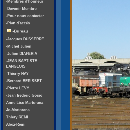
-Membres d'honneur
-Devenir Membre
-Pour nous contacter
-Plan d'accés
-Bureau
-Jacques DUSSERRE
-Michel Julien
-Julien DIAFERIA
-JEAN BAPTISTE
LANGLOIS
-Thierry NAY
-Bernard BERISSET
-Pierre LEVY
-Jean frederic Gosio
Anne-Lise Martorana
Jo-Martorana
Thiery REMI
Alexi-Remi