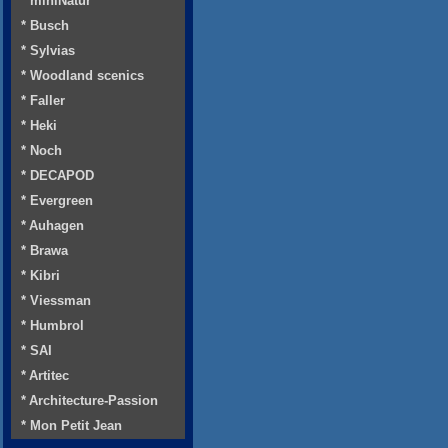
* miniNatur
* Busch
* Sylvias
* Woodland scenics
* Faller
* Heki
* Noch
* DECAPOD
* Evergreen
* Auhagen
* Brawa
* Kibri
* Viessman
* Humbrol
* SAI
* Artitec
* Architecture-Passion
* Mon Petit Jean