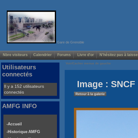
Gare de Grenoble
Nbre visiteurs
Calendrier
Forums
Livre d'or
N'hésitez pas à laisse
Voir/Cacher menus de gauche
Utilisateurs
connectés
Image : SNCF 
Il y a 152 utilisateurs
connectés
Retour à la galerie
AMFG INFO
-Accueil
-Historique AMFG