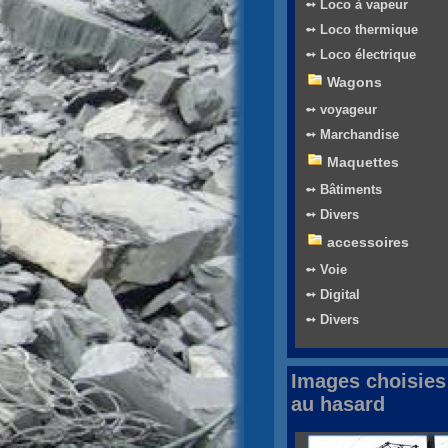
➻ Loco à vapeur
➻ Loco thermique
➻ Loco électrique
Wagons
➻ voyageur
➻ Marchandise
Maquettes
➻ Bâtiments
➻ Divers
accessoires
➻ Voie
➻ Digital
➻ Divers
Images choisies
au hasard