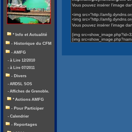
Vous pouvez insérer l'image dan
<img src="http://amfg.dyndns.
<img src="http://amfg.dyndns.
Vous pouvez insérer l'image dans
{img src=show_image.php?id=3
* Info et Actualité
{img src=show_image.php?name=
- Historique du CFM
- AMFG
- à Lire 12/2010
- à Lire 07/2011
- Divers
- ARDSL SOS
- Affiches de Grenoble.
* Actions AMFG
- Pour Participer
- Calendrier
- Reportages