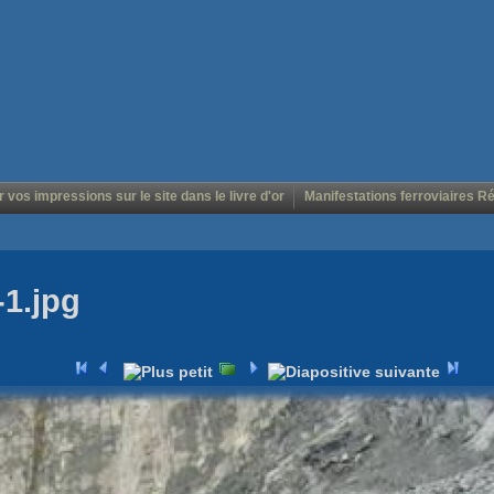
r vos impressions sur le site dans le livre d'or
Manifestations ferroviaires R
-1.jpg