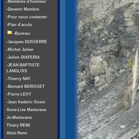
-Membres d'honneur
-Devenir Membre
-Pour nous contacter
-Plan d'accés
-Bureau
-Jacques DUSSERRE
-Michel Julien
-Julien DIAFERIA
-JEAN BAPTISTE
LANGLOIS
-Thierry NAY
-Bernard BERISSET
-Pierre LEVY
-Jean frederic Gosio
Anne-Lise Martorana
Jo-Martorana
Thiery REMI
Alexi-Remi