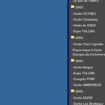
-30 ans de l'AMFG
2002
-Sortie VEYNES
-Sortie Chambéry
-Vente de X5815
-Expo TULLINS
2003
-Sortie Train Capitale
Pique-nique à Saint-
Georges-de-Commier
2004
-Sortie Avigon
-Expo TULLINS
-Congrés FFMF
-Sortie AMBERIEUX
2005
-Sortie DIJON
-Sortie Les Brotteaux