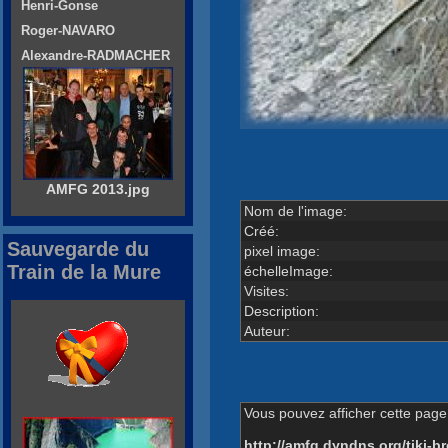
Henri-Gonse
Roger-NAVARO
Alexandre-RADMACHER
AMFG 2013.jpg
Nom de l'image:
Créé:
Sauvegarde du
pixel image:
Train de la Mure
échelleImage:
Visites:
Description:
Auteur:
Vous pouvez afficher cette page 
http://amfg.dyndns.org/tiki