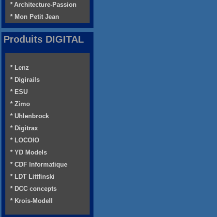
* Architecture-Passion
* Mon Petit Jean
Produits DIGITAL
* Lenz
* Digirails
* ESU
* Zimo
* Uhlenbrock
* Digitrax
* LOCOIO
* YD Models
* CDF Informatique
* LDT Littfinski
* DCC concepts
* Krois-Modell