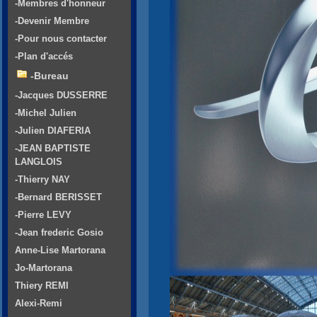
-Membres d'honneur
-Devenir Membre
-Pour nous contacter
-Plan d'accés
-Bureau
-Jacques DUSSERRE
-Michel Julien
-Julien DIAFERIA
-JEAN BAPTISTE
LANGLOIS
-Thierry NAY
-Bernard BERISSET
-Pierre LEVY
-Jean frederic Gosio
Anne-Lise Martorana
Jo-Martorana
Thiery REMI
Alexi-Remi