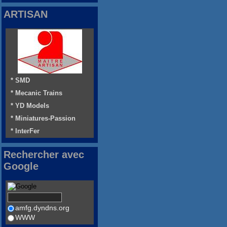
ARTISAN
* SMD
* Mecanic Trains
* YD Models
* Miniatures-Passion
* InterFer
Rechercher avec
Google
amfg.dyndns.org
WWW