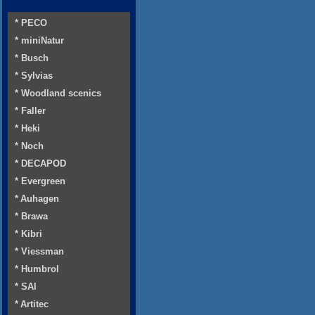
* PECO
* miniNatur
* Busch
* Sylvias
* Woodland scenics
* Faller
* Heki
* Noch
* DECAPOD
* Evergreen
* Auhagen
* Brawa
* Kibri
* Viessman
* Humbrol
* SAI
* Artitec