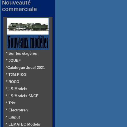
Nouveauté
commerciale
* Sur les étagères
* JOUEF
*Catalogue Jouef 2021
* T2M-PIKO
* ROCO
* LS Models
* LS Models SNCF
* Trix
* Electrotren
* Liliput
* LEMATEC Models