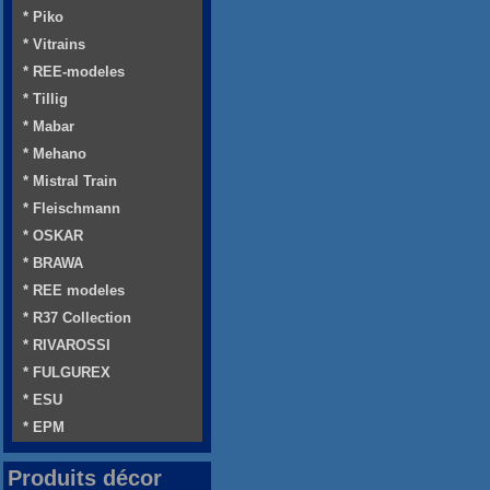
* Piko
* Vitrains
* REE-modeles
* Tillig
* Mabar
* Mehano
* Mistral Train
* Fleischmann
* OSKAR
* BRAWA
* REE modeles
* R37 Collection
* RIVAROSSI
* FULGUREX
* ESU
* EPM
Produits décor