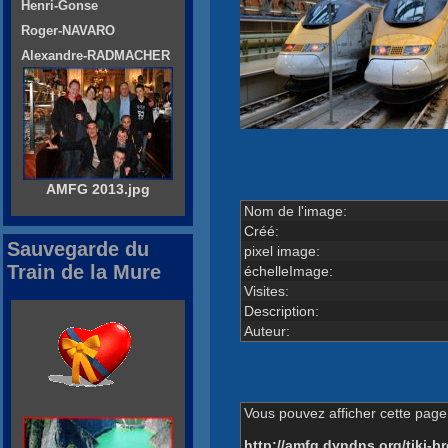
Henri-Gonse
Roger-NAVARO
Alexandre-RADMACHER
AMFG 2013.jpg
Nom de l'image:
Créé:
Sauvegarde du
pixel image:
Train de la Mure
échelleImage:
Visites:
Description:
Auteur:
Vous pouvez afficher cette page 
http://amfg.dyndns.org/tiki