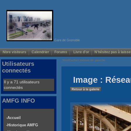
Gare de Grenoble
Nbre visiteurs
Calendrier
Forums
Livre d'or
N'hésitez pas à laisse
Voir/Cacher menus de gauche
Utilisateurs
connectés
Image : Résea
Il y a 71 utilisateurs
connectés
Retour à la galerie
AMFG INFO
-Accueil
-Historique AMFG