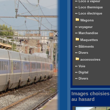
➻ Loco à vapeur
➻ Loco thermique
➻ Loco électrique
Wagons
➻ voyageur
➻ Marchandise
Maquettes
➻ Bâtiments
➻ Divers
accessoires
➻ Voie
➻ Digital
➻ Divers
Images choisies
au hasard