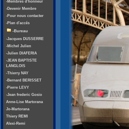
-Membres d'honneur
-Devenir Membre
-Pour nous contacter
-Plan d'accés
-Bureau
-Jacques DUSSERRE
-Michel Julien
-Julien DIAFERIA
-JEAN BAPTISTE
LANGLOIS
-Thierry NAY
-Bernard BERISSET
-Pierre LEVY
-Jean frederic Gosio
Anne-Lise Martorana
Jo-Martorana
Thiery REMI
Alexi-Remi