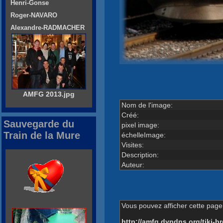
Henri-Gonse
Roger-NAVARO
Alexandre-RADMACHER
AMFG 2013.jpg
Nom de l'image:
Créé:
Sauvegarde du
pixel image:
Train de la Mure
échelleImage:
Visites:
Description:
Auteur:
Vous pouvez afficher cette page 
http://amfg.dyndns.org/tiki