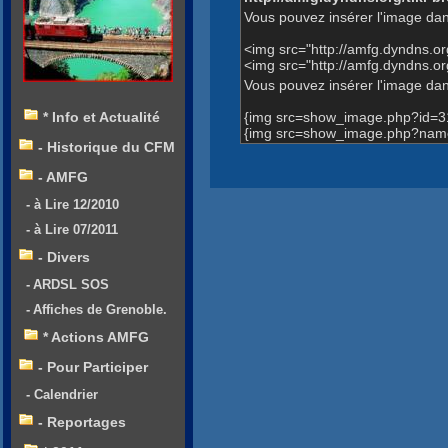
Vous pouvez insérer l'image dan
<img src="http://amfg.dyndns.
<img src="http://amfg.dyndns.
Vous pouvez insérer l'image dans
{img src=show_image.php?id=3
* Info et Actualité
{img src=show_image.php?name
- Historique du CFM
- AMFG
- à Lire 12/2010
- à Lire 07/2011
- Divers
- ARDSL SOS
- Affiches de Grenoble.
* Actions AMFG
- Pour Participer
- Calendrier
- Reportages