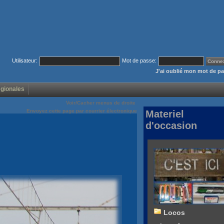
Utilisateur:
Mot de passe:
J'ai oublié mon mot de p
égionales
Voir/Cacher menus de droite
Envoyez cette page par courrier électronique
Materiel
d'occasion
Locos