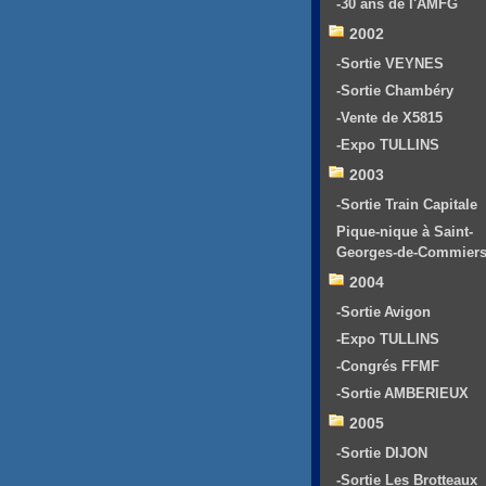
-30 ans de l'AMFG
2002
-Sortie VEYNES
-Sortie Chambéry
-Vente de X5815
-Expo TULLINS
2003
-Sortie Train Capitale
Pique-nique à Saint-
Georges-de-Commier
2004
-Sortie Avigon
-Expo TULLINS
-Congrés FFMF
-Sortie AMBERIEUX
2005
-Sortie DIJON
-Sortie Les Brotteaux