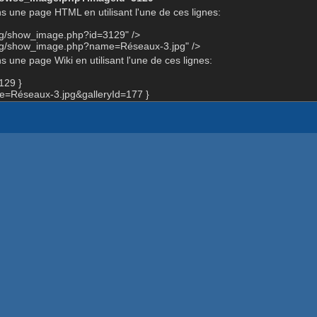
s une page HTML en utilisant l'une de ces lignes:
org/show_image.php?id=3129" />
org/show_image.php?name=Réseaux-3.jpg" />
 une page Wiki en utilisant l'une de ces lignes:
129 }
=Réseaux-3.jpg&galleryId=177 }