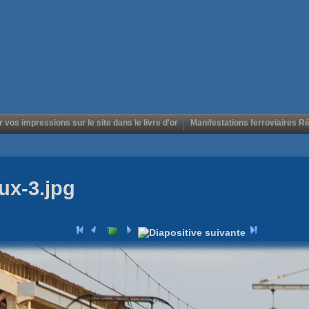
r vos impressions sur le site dans le livre d'or
Manifestations ferroviaires R
ux-3.jpg