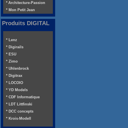
* Architecture-Passion
* Mon Petit Jean
Produits DIGITAL
* Lenz
* Digirails
* ESU
* Zimo
* Uhlenbrock
* Digitrax
* LOCOIO
* YD Models
* CDF Informatique
* LDT Littfinski
* DCC concepts
* Krois-Modell