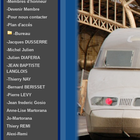
-Membres d'honneur
-Devenir Membre
-Pour nous contacter
-Plan d'accés
-Bureau
-Jacques DUSSERRE
-Michel Julien
-Julien DIAFERIA
-JEAN BAPTISTE
LANGLOIS
-Thierry NAY
-Bernard BERISSET
-Pierre LEVY
-Jean frederic Gosio
Anne-Lise Martorana
Jo-Martorana
Thiery REMI
Alexi-Remi