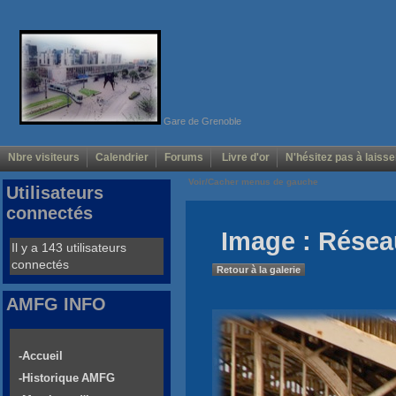
Gare de Grenoble
Nbre visiteurs
Calendrier
Forums
Livre d'or
N'hésitez pas à laisse
Voir/Cacher menus de gauche
Utilisateurs
connectés
Image : Résea
Il y a 143 utilisateurs
connectés
Retour à la galerie
AMFG INFO
-Accueil
-Historique AMFG