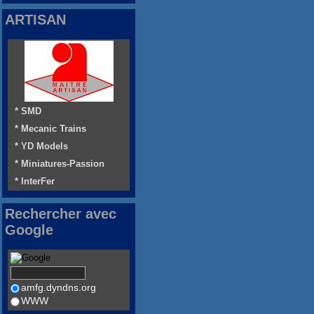
ARTISAN
* SMD
* Mecanic Trains
* YD Models
* Miniatures-Passion
* InterFer
Rechercher avec
Google
amfg.dyndns.org
WWW