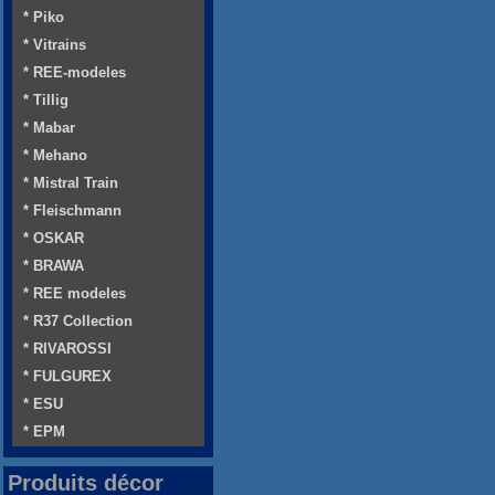
* Piko
* Vitrains
* REE-modeles
* Tillig
* Mabar
* Mehano
* Mistral Train
* Fleischmann
* OSKAR
* BRAWA
* REE modeles
* R37 Collection
* RIVAROSSI
* FULGUREX
* ESU
* EPM
Produits décor