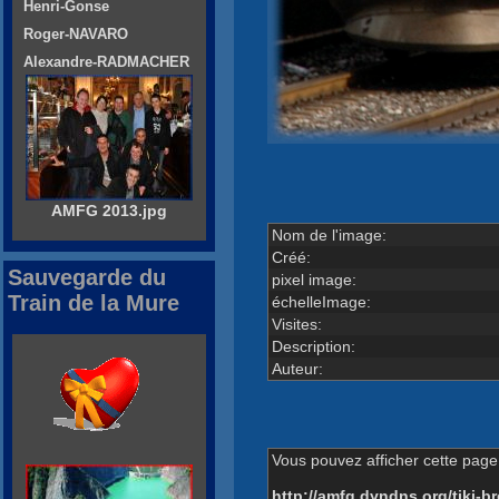
Henri-Gonse
Roger-NAVARO
Alexandre-RADMACHER
AMFG 2013.jpg
Nom de l'image:
Créé:
Sauvegarde du
pixel image:
Train de la Mure
échelleImage:
Visites:
Description:
Auteur:
Vous pouvez afficher cette page 
http://amfg.dyndns.org/tiki