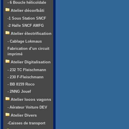
- 6 Boucle hélicoïdale
Atelier décor/bâti
-1 Sous Station SNCF
-2 Halle SNCF AMFG
Atelier électrification
- Cablage Lokmaus
Fabrication d’un circuit
imprimé
Atelier Digitalisation
- 232 TC Fleischmann
- 230 F-Fleischmann
- BB 8159 Roco
- 2NNG Jouef
Atelier locos vagons
- Aérateur Voiture DEV
Atelier Divers
-Caisses de transport