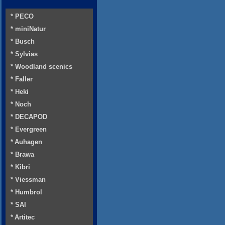
* PECO
* miniNatur
* Busch
* Sylvias
* Woodland scenics
* Faller
* Heki
* Noch
* DECAPOD
* Evergreen
* Auhagen
* Brawa
* Kibri
* Viessman
* Humbrol
* SAI
* Artitec