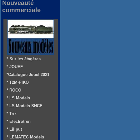
Nouveauté
commerciale
* Sur les étagères
* JOUEF
*Catalogue Jouef 2021
* T2M-PIKO
* ROCO
* LS Models
* LS Models SNCF
* Trix
* Electrotren
* Liliput
* LEMATEC Models