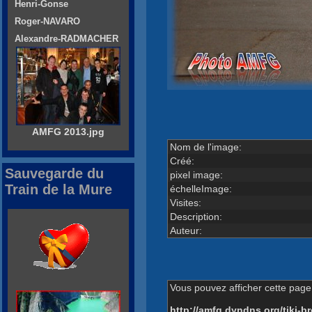
Henri-Gonse
Roger-NAVARO
Alexandre-RADMACHER
AMFG 2013.jpg
Nom de l'image:
Créé:
Sauvegarde du
pixel image:
Train de la Mure
échelleImage:
Visites:
Description:
Auteur:
Vous pouvez afficher cette page 
http://amfg.dyndns.org/tiki