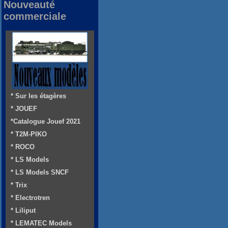
Nouveauté
commerciale
* Sur les étagères
* JOUEF
*Catalogue Jouef 2021
* T2M-PIKO
* ROCO
* LS Models
* LS Models SNCF
* Trix
* Electrotren
* Liliput
* LEMATEC Models