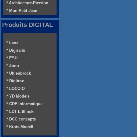
* Architecture-Passion
* Mon Petit Jean
Produits DIGITAL
* Lenz
* Digirails
* ESU
* Zimo
* Uhlenbrock
* Digitrax
* LOCOIO
* YD Models
* CDF Informatique
* LDT Littfinski
* DCC concepts
* Krois-Modell