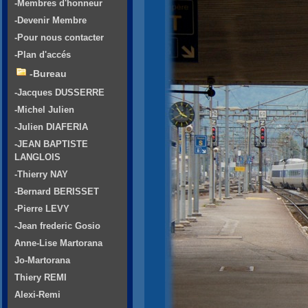
-Membres d'honneur
-Devenir Membre
-Pour nous contacter
-Plan d'accés
-Bureau
-Jacques DUSSERRE
-Michel Julien
-Julien DIAFERIA
-JEAN BAPTISTE
LANGLOIS
-Thierry NAY
-Bernard BERISSET
-Pierre LEVY
-Jean frederic Gosio
Anne-Lise Martorana
Jo-Martorana
Thiery REMI
Alexi-Remi