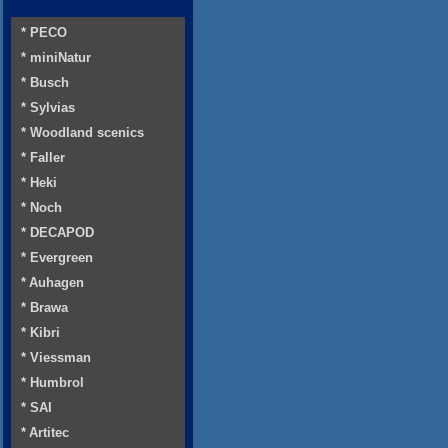
* PECO
* miniNatur
* Busch
* Sylvias
* Woodland scenics
* Faller
* Heki
* Noch
* DECAPOD
* Evergreen
* Auhagen
* Brawa
* Kibri
* Viessman
* Humbrol
* SAI
* Artitec