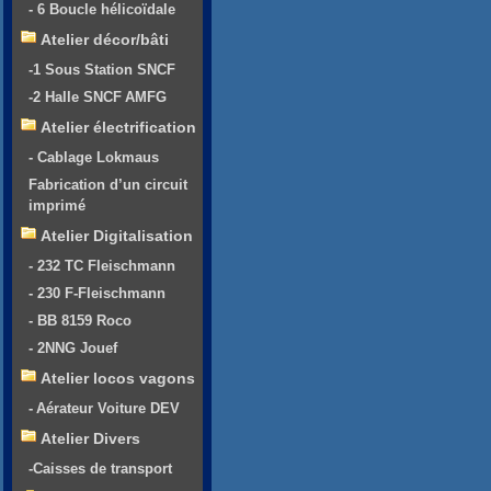
- 6 Boucle hélicoïdale
Atelier décor/bâti
-1 Sous Station SNCF
-2 Halle SNCF AMFG
Atelier électrification
- Cablage Lokmaus
Fabrication d’un circuit
imprimé
Atelier Digitalisation
- 232 TC Fleischmann
- 230 F-Fleischmann
- BB 8159 Roco
- 2NNG Jouef
Atelier locos vagons
- Aérateur Voiture DEV
Atelier Divers
-Caisses de transport