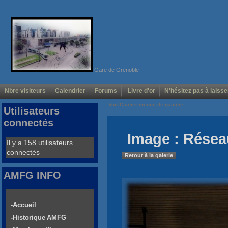
Gare de Grenoble
Nbre visiteurs
Calendrier
Forums
Livre d'or
N'hésitez pas à laisse
Voir/Cacher menus de gauche
Utilisateurs
connectés
Image : Résea
Il y a 158 utilisateurs
connectés
Retour à la galerie
AMFG INFO
-Accueil
-Historique AMFG