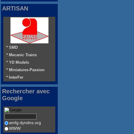
ARTISAN
* SMD
* Mecanic Trains
* YD Models
* Miniatures-Passion
* InterFer
Rechercher avec
Google
amfg.dyndns.org
WWW