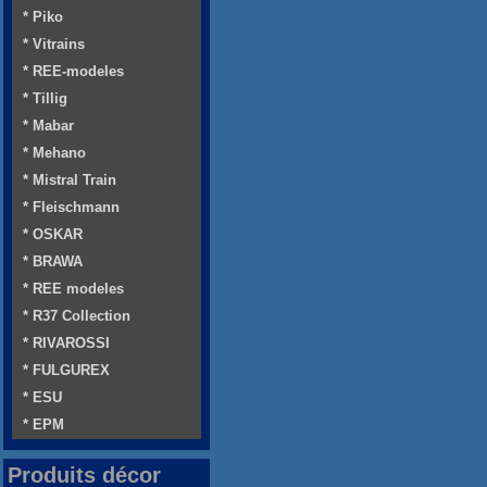
* Piko
* Vitrains
* REE-modeles
* Tillig
* Mabar
* Mehano
* Mistral Train
* Fleischmann
* OSKAR
* BRAWA
* REE modeles
* R37 Collection
* RIVAROSSI
* FULGUREX
* ESU
* EPM
Produits décor