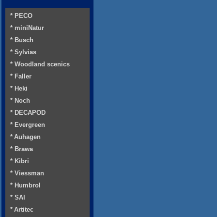
* PECO
* miniNatur
* Busch
* Sylvias
* Woodland scenics
* Faller
* Heki
* Noch
* DECAPOD
* Evergreen
* Auhagen
* Brawa
* Kibri
* Viessman
* Humbrol
* SAI
* Artitec