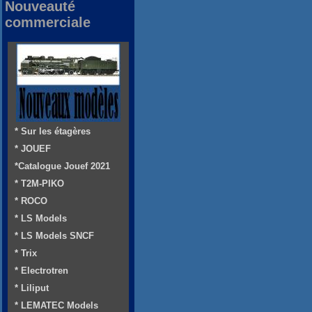
Nouveauté
commerciale
* Sur les étagères
* JOUEF
*Catalogue Jouef 2021
* T2M-PIKO
* ROCO
* LS Models
* LS Models SNCF
* Trix
* Electrotren
* Liliput
* LEMATEC Models