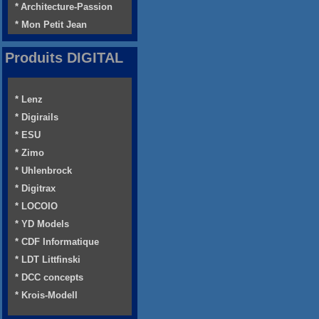
* Architecture-Passion
* Mon Petit Jean
Produits DIGITAL
* Lenz
* Digirails
* ESU
* Zimo
* Uhlenbrock
* Digitrax
* LOCOIO
* YD Models
* CDF Informatique
* LDT Littfinski
* DCC concepts
* Krois-Modell