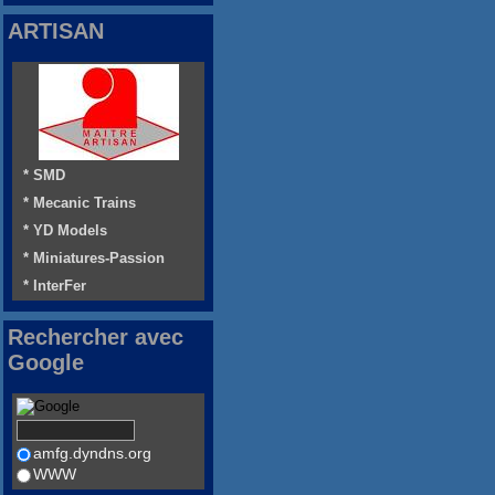
ARTISAN
* SMD
* Mecanic Trains
* YD Models
* Miniatures-Passion
* InterFer
Rechercher avec
Google
amfg.dyndns.org
WWW