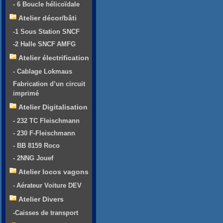
- 6 Boucle hélicoïdale
Atelier décor/bâti
-1 Sous Station SNCF
-2 Halle SNCF AMFG
Atelier électrification
- Cablage Lokmaus
Fabrication d’un circuit
imprimé
Atelier Digitalisation
- 232 TC Fleischmann
- 230 F-Fleischmann
- BB 8159 Roco
- 2NNG Jouef
Atelier locos vagons
- Aérateur Voiture DEV
Atelier Divers
-Caisses de transport