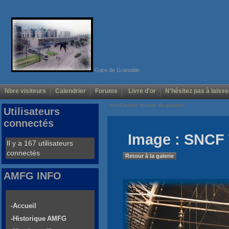
Gare de Grenoble
Nbre visiteurs
Calendrier
Forums
Livre d'or
N'hésitez pas à laisse
Voir/Cacher menus de gauche
Utilisateurs
connectés
Image : SNCF 
Il y a 167 utilisateurs
connectés
Retour à la galerie
AMFG INFO
-Accueil
-Historique AMFG