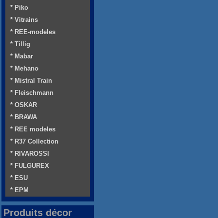
* Piko
* Vitrains
* REE-modeles
* Tillig
* Mabar
* Mehano
* Mistral Train
* Fleischmann
* OSKAR
* BRAWA
* REE modeles
* R37 Collection
* RIVAROSSI
* FULGUREX
* ESU
* EPM
Produits décor