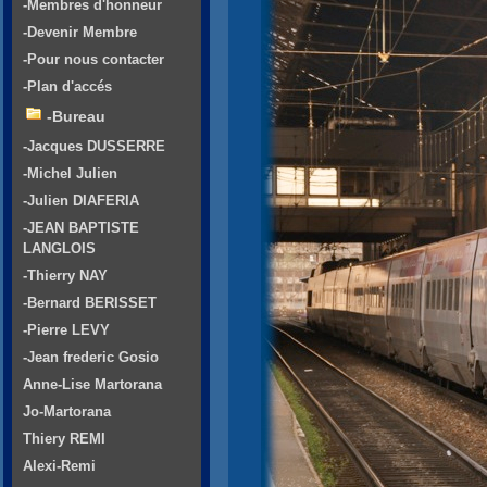
-Membres d'honneur
-Devenir Membre
-Pour nous contacter
-Plan d'accés
-Bureau
-Jacques DUSSERRE
-Michel Julien
-Julien DIAFERIA
-JEAN BAPTISTE
LANGLOIS
-Thierry NAY
-Bernard BERISSET
-Pierre LEVY
-Jean frederic Gosio
Anne-Lise Martorana
Jo-Martorana
Thiery REMI
Alexi-Remi