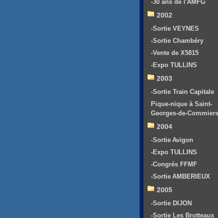
-30 ans de l'AMFG
2002
-Sortie VEYNES
-Sortie Chambéry
-Vente de X5815
-Expo TULLINS
2003
-Sortie Train Capitale
Pique-nique à Saint-
Georges-de-Commier
2004
-Sortie Avigon
-Expo TULLINS
-Congrés FFMF
-Sortie AMBERIEUX
2005
-Sortie DIJON
-Sortie Les Brotteaux