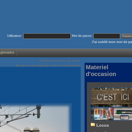
Utilisateur:
Mot de passe:
J'ai oublié mon mot de p
égionales
Voir/Cacher menus de droite
Envoyez cette page par courrier électronique
Materiel
d'occasion
Locos