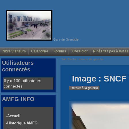
Gare de Grenoble
Nbre visiteurs
Calendrier
Forums
Livre d'or
N'hésitez pas à laisse
Voir/Cacher menus de gauche
Utilisateurs
connectés
Image : SNCF 
Il y a 130 utilisateurs
connectés
Retour à la galerie
AMFG INFO
-Accueil
-Historique AMFG