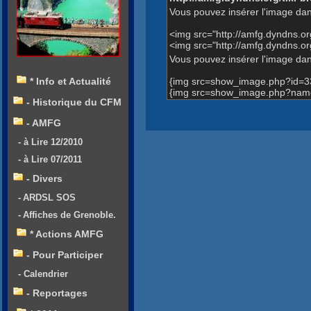
Vous pouvez insérer l'image dan
<img src="http://amfg.dyndns.
<img src="http://amfg.dyndns
Vous pouvez insérer l'image dans
{img src=show_image.php?id=3
* Info et Actualité
{img src=show_image.php?name
- Historique du CFM
- AMFG
- à Lire 12/2010
- à Lire 07/2011
- Divers
- ARDSL SOS
- Affiches de Grenoble.
* Actions AMFG
- Pour Participer
- Calendrier
- Reportages