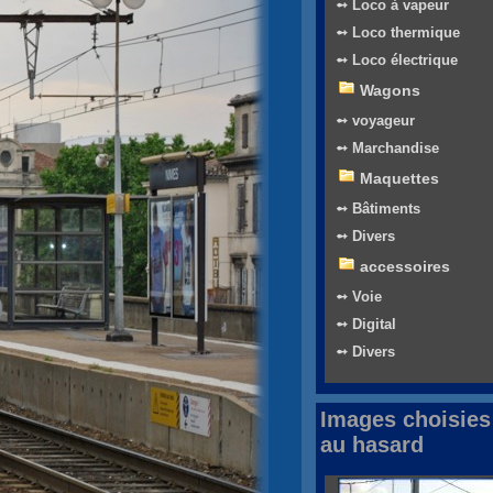
➻ Loco à vapeur
➻ Loco thermique
➻ Loco électrique
Wagons
➻ voyageur
➻ Marchandise
Maquettes
➻ Bâtiments
➻ Divers
accessoires
➻ Voie
➻ Digital
➻ Divers
Images choisies
au hasard