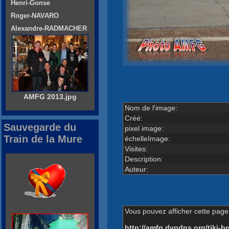
Henri-Gonse
Roger-NAVARO
Alexandre-RADMACHER
AMFG 2013.jpg
Nom de l'image:
Créé:
Sauvegarde du
pixel image:
Train de la Mure
échelleImage:
Visites:
Description:
Auteur:
Vous pouvez afficher cette page 
http://amfg.dyndns.org/tiki