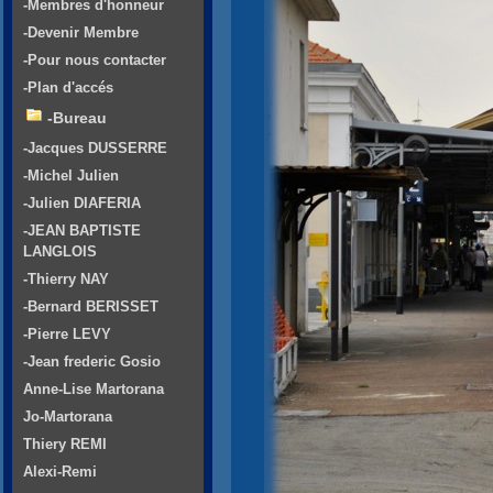
-Membres d'honneur
-Devenir Membre
-Pour nous contacter
-Plan d'accés
-Bureau
-Jacques DUSSERRE
-Michel Julien
-Julien DIAFERIA
-JEAN BAPTISTE
LANGLOIS
-Thierry NAY
-Bernard BERISSET
-Pierre LEVY
-Jean frederic Gosio
Anne-Lise Martorana
Jo-Martorana
Thiery REMI
Alexi-Remi