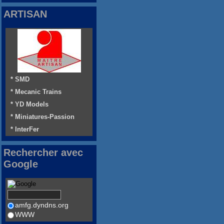
ARTISAN
* SMD
* Mecanic Trains
* YD Models
* Miniatures-Passion
* InterFer
Rechercher avec
Google
amfg.dyndns.org
WWW