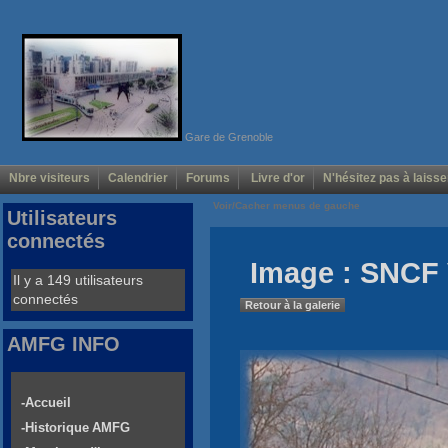
Gare de Grenoble
Nbre visiteurs
Calendrier
Forums
Livre d'or
N'hésitez pas à laisse
Voir/Cacher menus de gauche
Utilisateurs
connectés
Image : SNCF 
Il y a 149 utilisateurs
connectés
Retour à la galerie
AMFG INFO
-Accueil
-Historique AMFG