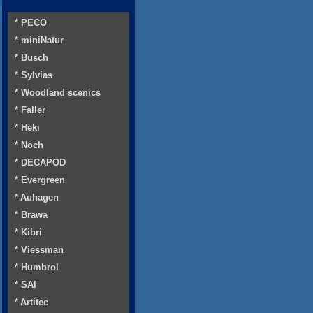
* PECO
* miniNatur
* Busch
* Sylvias
* Woodland scenics
* Faller
* Heki
* Noch
* DECAPOD
* Evergreen
* Auhagen
* Brawa
* Kibri
* Viessman
* Humbrol
* SAI
* Artitec