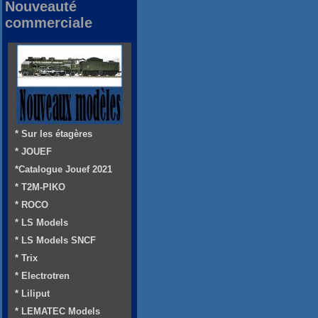
Nouveauté
commerciale
* Sur les étagères
* JOUEF
*Catalogue Jouef 2021
* T2M-PIKO
* ROCO
* LS Models
* LS Models SNCF
* Trix
* Electrotren
* Liliput
* LEMATEC Models