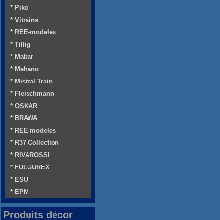
* Piko
* Vitrains
* REE-modeles
* Tillig
* Mabar
* Mehano
* Mistral Train
* Fleischmann
* OSKAR
* BRAWA
* REE modeles
* R37 Collection
* RIVAROSSI
* FULGUREX
* ESU
* EPM
Produits décor