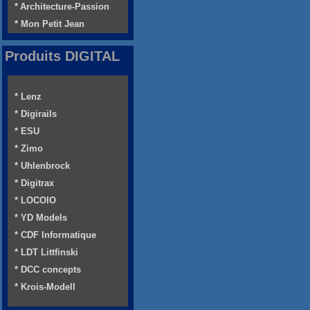
* Architecture-Passion
* Mon Petit Jean
Produits DIGITAL
* Lenz
* Digirails
* ESU
* Zimo
* Uhlenbrock
* Digitrax
* LOCOIO
* YD Models
* CDF Informatique
* LDT Littfinski
* DCC concepts
* Krois-Modell