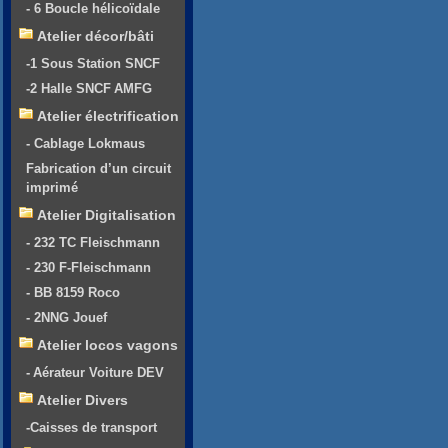
- 6 Boucle hélicoïdale
Atelier décor/bâti
-1 Sous Station SNCF
-2 Halle SNCF AMFG
Atelier électrification
- Cablage Lokmaus
Fabrication d’un circuit
imprimé
Atelier Digitalisation
- 232 TC Fleischmann
- 230 F-Fleischmann
- BB 8159 Roco
- 2NNG Jouef
Atelier locos vagons
- Aérateur Voiture DEV
Atelier Divers
-Caisses de transport