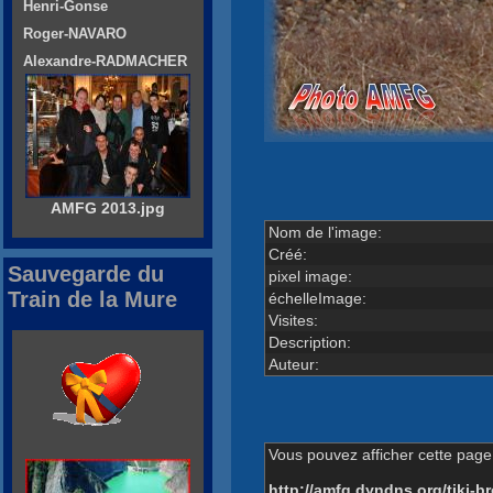
Henri-Gonse
Roger-NAVARO
Alexandre-RADMACHER
AMFG 2013.jpg
Nom de l'image:
Créé:
Sauvegarde du
pixel image:
Train de la Mure
échelleImage:
Visites:
Description:
Auteur:
Vous pouvez afficher cette page 
http://amfg.dyndns.org/tiki