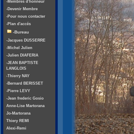
-Membres d'honneur
-Devenir Membre
-Pour nous contacter
-Plan d'accés
-Bureau
-Jacques DUSSERRE
-Michel Julien
-Julien DIAFERIA
-JEAN BAPTISTE
LANGLOIS
-Thierry NAY
-Bernard BERISSET
-Pierre LEVY
-Jean frederic Gosio
Anne-Lise Martorana
Jo-Martorana
Thiery REMI
Alexi-Remi