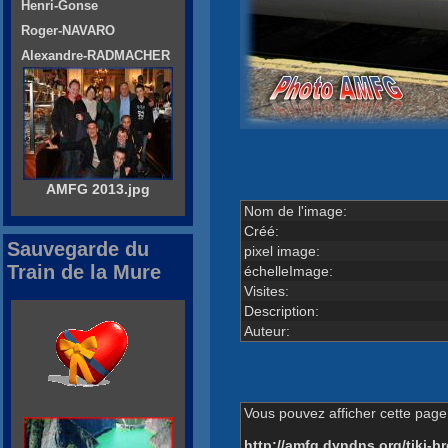
Henri-Gonse
Roger-NAVARO
Alexandre-RADMACHER
AMFG 2013.jpg
Nom de l'image:
Créé:
Sauvegarde du
pixel image:
Train de la Mure
échelleImage:
Visites:
Description:
Auteur:
Vous pouvez afficher cette page 
http://amfg.dyndns.org/tiki