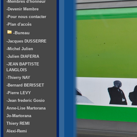
-Membres d'honneur
-Devenir Membre
-Pour nous contacter
-Plan d'accés
-Bureau
-Jacques DUSSERRE
-Michel Julien
-Julien DIAFERIA
-JEAN BAPTISTE
LANGLOIS
-Thierry NAY
-Bernard BERISSET
-Pierre LEVY
-Jean frederic Gosio
Anne-Lise Martorana
Jo-Martorana
Thiery REMI
Alexi-Remi