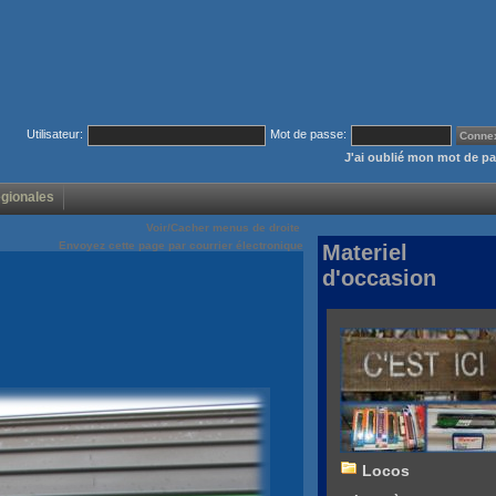
Utilisateur:
Mot de passe:
J'ai oublié mon mot de p
égionales
Voir/Cacher menus de droite
Envoyez cette page par courrier électronique
Materiel
d'occasion
Locos