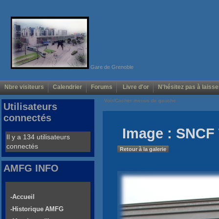
Gare de Grenoble
Nbre visiteurs
Calendrier
Forums
Livre d'or
N'hésitez pas à laisse
Voir/Cacher menus de gauche
Utilisateurs
connectés
Image : SNCF
Il y a 134 utilisateurs
connectés
Retour à la galerie
AMFG INFO
-Accueil
-Historique AMFG