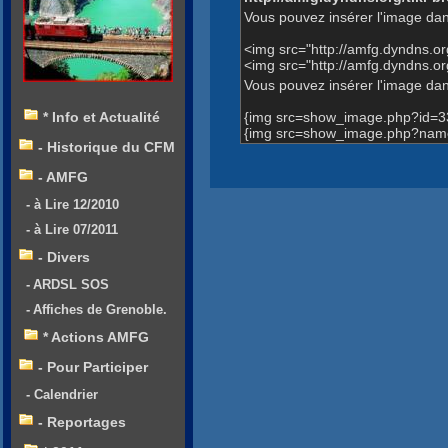
Vous pouvez insérer l'image dan
<img src="http://amfg.dyndns.
<img src="http://amfg.dyndns
Vous pouvez insérer l'image dans
{img src=show_image.php?id=3
* Info et Actualité
{img src=show_image.php?nam
- Historique du CFM
- AMFG
- à Lire 12/2010
- à Lire 07/2011
- Divers
- ARDSL SOS
- Affiches de Grenoble.
* Actions AMFG
- Pour Participer
- Calendrier
- Reportages