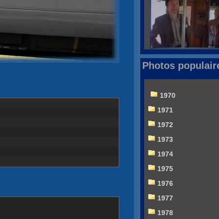
Photos populair
1970
1971
1972
1973
1974
1975
1976
1977
1978