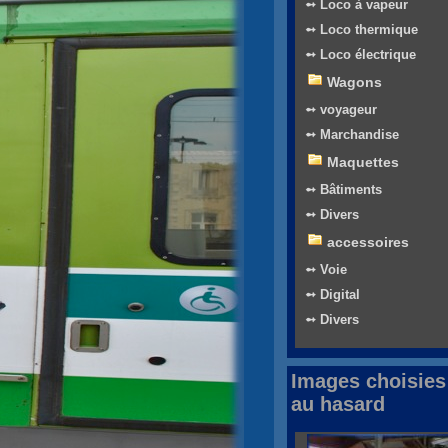
➻ Loco à vapeur
➻ Loco thermique
➻ Loco électrique
Wagons
➻ voyageur
➻ Marchandise
Maquettes
➻ Bâtiments
➻ Divers
accessoires
➻ Voie
➻ Digital
➻ Divers
Images choisies
au hasard