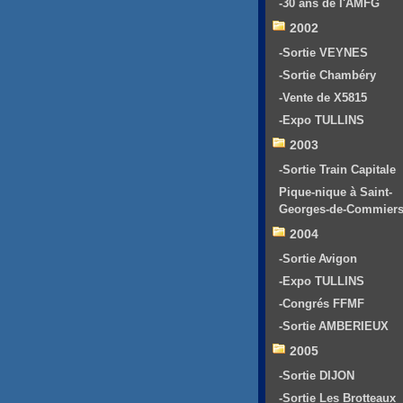
-30 ans de l'AMFG
2002
-Sortie VEYNES
-Sortie Chambéry
-Vente de X5815
-Expo TULLINS
2003
-Sortie Train Capitale
Pique-nique à Saint-
Georges-de-Commier
2004
-Sortie Avigon
-Expo TULLINS
-Congrés FFMF
-Sortie AMBERIEUX
2005
-Sortie DIJON
-Sortie Les Brotteaux