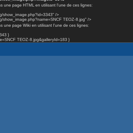
s une page HTML en utilisant l'une de ces lignes:
org/show_image.php?id=3343" />
.org/show_image.php?name=SNCF TEOZ-8.jpg" />
 une page Wiki en utilisant l'une de ces lignes:
343 }
e=SNCF TEOZ-8.jpg&galleryId=183 }