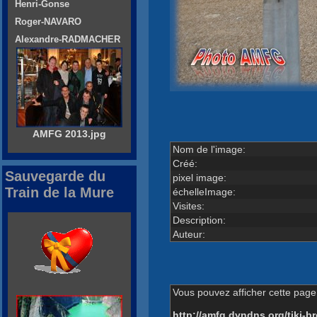
Henri-Gonse
Roger-NAVARO
Alexandre-RADMACHER
AMFG 2013.jpg
Nom de l'image:
Créé:
Sauvegarde du
pixel image:
Train de la Mure
échelleImage:
Visites:
Description:
Auteur:
Vous pouvez afficher cette page 
http://amfg.dyndns.org/tiki