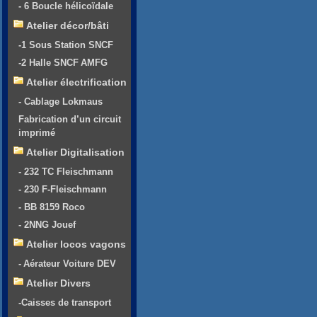
- 6 Boucle hélicoïdale
Atelier décor/bâti
-1 Sous Station SNCF
-2 Halle SNCF AMFG
Atelier électrification
- Cablage Lokmaus
Fabrication d’un circuit
imprimé
Atelier Digitalisation
- 232 TC Fleischmann
- 230 F-Fleischmann
- BB 8159 Roco
- 2NNG Jouef
Atelier locos vagons
- Aérateur Voiture DEV
Atelier Divers
-Caisses de transport