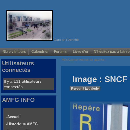
Gare de Grenoble
Nbre visiteurs
Calendrier
Forums
Livre d'or
N'hésitez pas à laisse
Voir/Cacher menus de gauche
Utilisateurs
connectés
Image : SNCF
Il y a 131 utilisateurs
connectés
Retour à la galerie
AMFG INFO
-Accueil
-Historique AMFG