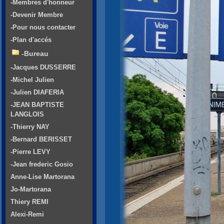
-Membres d'honneur
-Devenir Membre
-Pour nous contacter
-Plan d'accés
-Bureau
-Jacques DUSSERRE
-Michel Julien
-Julien DIAFERIA
-JEAN BAPTISTE
LANGLOIS
-Thierry NAY
-Bernard BERISSET
-Pierre LEVY
-Jean frederic Gosio
Anne-Lise Martorana
Jo-Martorana
Thiery REMI
Alexi-Remi