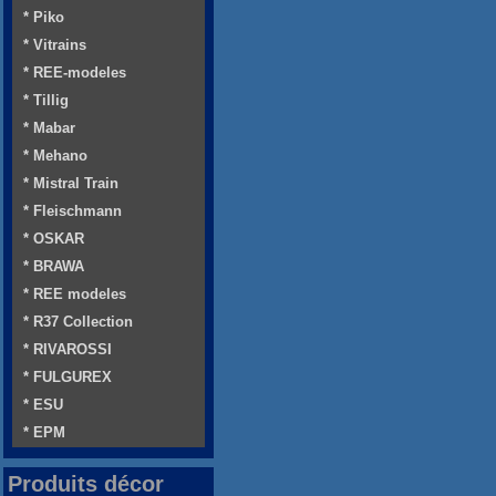
* Piko
* Vitrains
* REE-modeles
* Tillig
* Mabar
* Mehano
* Mistral Train
* Fleischmann
* OSKAR
* BRAWA
* REE modeles
* R37 Collection
* RIVAROSSI
* FULGUREX
* ESU
* EPM
Produits décor