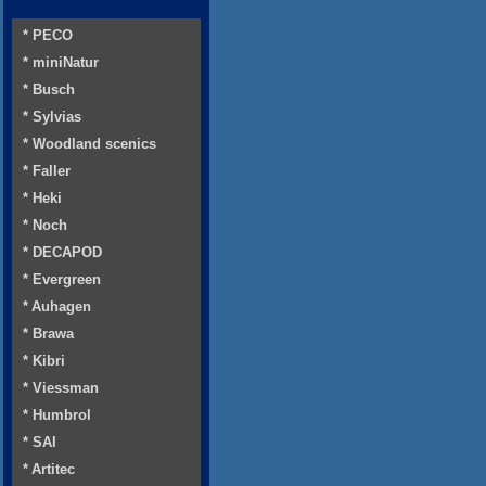
* PECO
* miniNatur
* Busch
* Sylvias
* Woodland scenics
* Faller
* Heki
* Noch
* DECAPOD
* Evergreen
* Auhagen
* Brawa
* Kibri
* Viessman
* Humbrol
* SAI
* Artitec