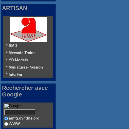
ARTISAN
* SMD
* Mecanic Trains
* YD Models
* Miniatures-Passion
* InterFer
Rechercher avec
Google
amfg.dyndns.org
WWW