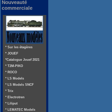
Nouveauté
commerciale
* Sur les étagères
* JOUEF
*Catalogue Jouef 2021
* T2M-PIKO
* ROCO
* LS Models
* LS Models SNCF
* Trix
* Electrotren
* Liliput
* LEMATEC Models