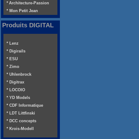
* Architecture-Passion
* Mon Petit Jean
Produits DIGITAL
* Lenz
* Digirails
* ESU
* Zimo
* Uhlenbrock
* Digitrax
* LOCOIO
* YD Models
* CDF Informatique
* LDT Littfinski
* DCC concepts
* Krois-Modell