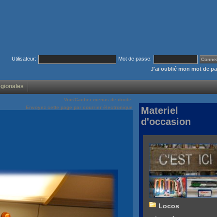
Utilisateur:
Mot de passe:
J'ai oublié mon mot de p
égionales
Voir/Cacher menus de droite
Envoyez cette page par courrier électronique
Materiel
d'occasion
Locos