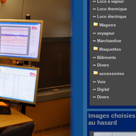
➻ Loco à vapeur
➻ Loco thermique
➻ Loco électrique
Wagons
➻ voyageur
➻ Marchandise
Maquettes
➻ Bâtiments
➻ Divers
accessoires
➻ Voie
➻ Digital
➻ Divers
Images choisies
au hasard