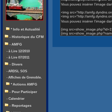
Vous pouvez insérer l'image dan
<img src="http://amfg.dyndns.
<img src="http://amfg.dyndns.o
Vous pouvez insérer l'image dans
{img src=show_image.php?id=1
* Info et Actualité
{img src=show_image.php?name=V
- Historique du CFM
- AMFG
- à Lire 12/2010
- à Lire 07/2011
- Divers
- ARDSL SOS
- Affiches de Grenoble.
* Actions AMFG
- Pour Participer
- Calendrier
- Reportages