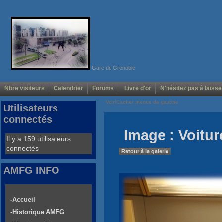
Gare de Grenoble
Nbre visiteurs
Calendrier
Forums
Livre d'or
N'hésitez pas à laisse
Voir/Cacher menus de gauche
Utilisateurs
connectés
Image : Voiture
Il y a 159 utilisateurs
connectés
Retour à la galerie
AMFG INFO
-Accueil
-Historique AMFG