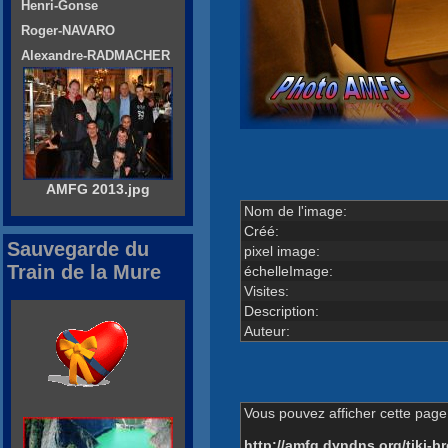
Henri-Gonse
Roger-NAVARO
Alexandre-RADMACHER
AMFG 2013.jpg
Nom de l'image:
Créé:
Sauvegarde du
pixel image:
Train de la Mure
échelleImage:
Visites:
Description:
Auteur:
Vous pouvez afficher cette page 
http://amfg.dyndns.org/tiki