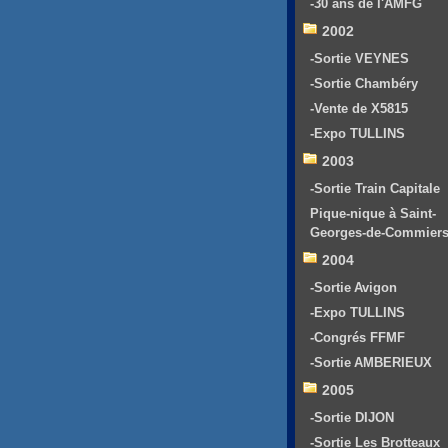
-30 ans de l'AMFG
2002
-Sortie VEYNES
-Sortie Chambéry
-Vente de X5815
-Expo TULLINS
2003
-Sortie Train Capitale
Pique-nique à Saint-
Georges-de-Commier
2004
-Sortie Avigon
-Expo TULLINS
-Congrés FFMF
-Sortie AMBERIEUX
2005
-Sortie DIJON
-Sortie Les Brotteaux