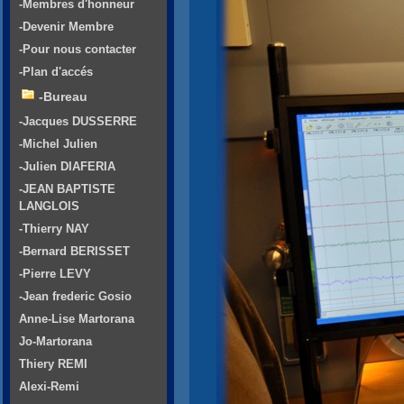
-Membres d'honneur
-Devenir Membre
-Pour nous contacter
-Plan d'accés
-Bureau
-Jacques DUSSERRE
-Michel Julien
-Julien DIAFERIA
-JEAN BAPTISTE
LANGLOIS
-Thierry NAY
-Bernard BERISSET
-Pierre LEVY
-Jean frederic Gosio
Anne-Lise Martorana
Jo-Martorana
Thiery REMI
Alexi-Remi