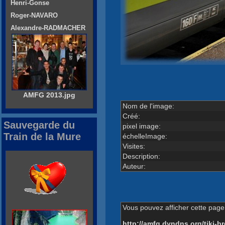
Henri-Gonse
Roger-NAVARO
Alexandre-RADMACHER
AMFG 2013.jpg
Nom de l'image:
Créé:
Sauvegarde du
pixel image:
Train de la Mure
échelleImage:
Visites:
Description:
Auteur:
Vous pouvez afficher cette page 
http://amfg.dyndns.org/tiki