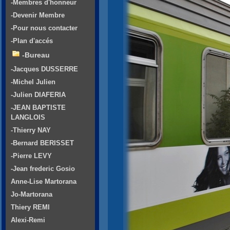
-Membres d'honneur
-Devenir Membre
-Pour nous contacter
-Plan d'accés
-Bureau
-Jacques DUSSERRE
-Michel Julien
-Julien DIAFERIA
-JEAN BAPTISTE
LANGLOIS
-Thierry NAY
-Bernard BERISSET
-Pierre LEVY
-Jean frederic Gosio
Anne-Lise Martorana
Jo-Martorana
Thiery REMI
Alexi-Remi