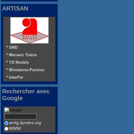
ARTISAN
* SMD
* Mecanic Trains
* YD Models
* Miniatures-Passion
* InterFer
Rechercher avec
Google
amfg.dyndns.org
WWW