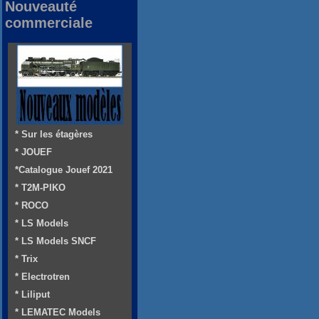
Nouveauté
commerciale
* Sur les étagères
* JOUEF
*Catalogue Jouef 2021
* T2M-PIKO
* ROCO
* LS Models
* LS Models SNCF
* Trix
* Electrotren
* Liliput
* LEMATEC Models