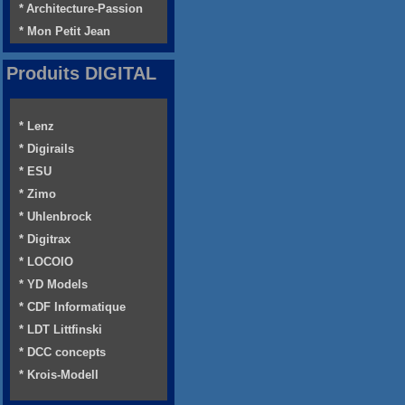
* Architecture-Passion
* Mon Petit Jean
Produits DIGITAL
* Lenz
* Digirails
* ESU
* Zimo
* Uhlenbrock
* Digitrax
* LOCOIO
* YD Models
* CDF Informatique
* LDT Littfinski
* DCC concepts
* Krois-Modell