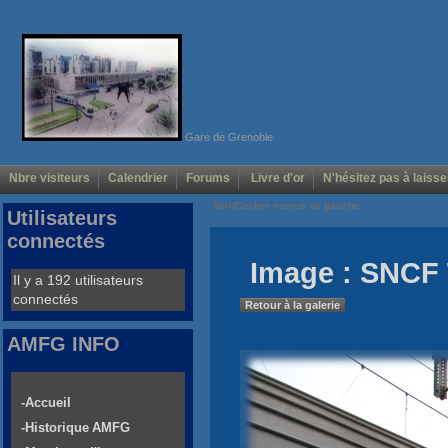
Gare de Grenoble
Nbre visiteurs
Calendrier
Forums
Livre d'or
N'hésitez pas à laisse
Voir/Cacher menus de gauche
Utilisateurs
connectés
Image : SNCF
Il y a 192 utilisateurs
connectés
Retour à la galerie
AMFG INFO
-Accueil
-Historique AMFG