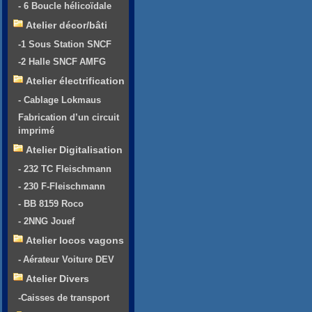
- 6 Boucle hélicoïdale
Atelier décor/bâti
-1 Sous Station SNCF
-2 Halle SNCF AMFG
Atelier électrification
- Cablage Lokmaus
Fabrication d’un circuit
imprimé
Atelier Digitalisation
- 232 TC Fleischmann
- 230 F-Fleischmann
- BB 8159 Roco
- 2NNG Jouef
Atelier locos vagons
- Aérateur Voiture DEV
Atelier Divers
-Caisses de transport