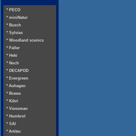
* PECO
* miniNatur
* Busch
* Sylvias
* Woodland scenics
* Faller
* Heki
* Noch
* DECAPOD
* Evergreen
* Auhagen
* Brawa
* Kibri
* Viessman
* Humbrol
* SAI
* Artitec