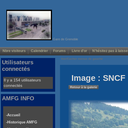
Gare de Grenoble
Nbre visiteurs
Calendrier
Forums
Livre d'or
N'hésitez pas à laisse
Voir/Cacher menus de gauche
Utilisateurs
connectés
Image : SNCF 
Il y a 154 utilisateurs
connectés
Retour à la galerie
AMFG INFO
-Accueil
-Historique AMFG