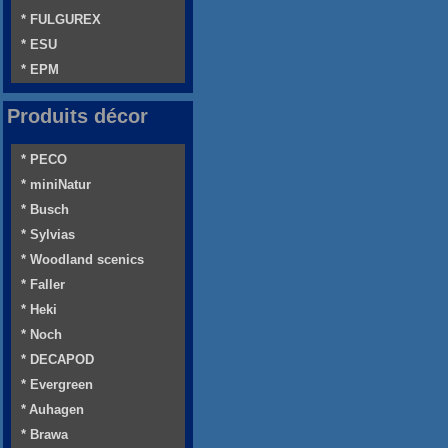
* FULGUREX
* ESU
* EPM
Produits décor
* PECO
* miniNatur
* Busch
* Sylvias
* Woodland scenics
* Faller
* Heki
* Noch
* DECAPOD
* Evergreen
* Auhagen
* Brawa