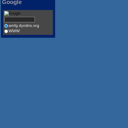
Google
amfg.dyndns.org
WWW