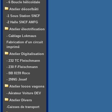
- 6 Boucle hélicoïdale
Atelier décor/bâti
-1 Sous Station SNCF
-2 Halle SNCF AMFG
Atelier électrification
- Cablage Lokmaus
Fabrication d’un circuit
imprimé
Atelier Digitalisation
- 232 TC Fleischmann
- 230 F-Fleischmann
- BB 8159 Roco
- 2NNG Jouef
Atelier locos vagons
- Aérateur Voiture DEV
Atelier Divers
-Caisses de transport