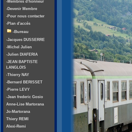
-Membres d'honneur
-Devenir Membre
-Pour nous contacter
-Plan d'accés
-Bureau
-Jacques DUSSERRE
-Michel Julien
-Julien DIAFERIA
-JEAN BAPTISTE
LANGLOIS
-Thierry NAY
-Bernard BERISSET
-Pierre LEVY
-Jean frederic Gosio
Anne-Lise Martorana
Jo-Martorana
Thiery REMI
Alexi-Remi