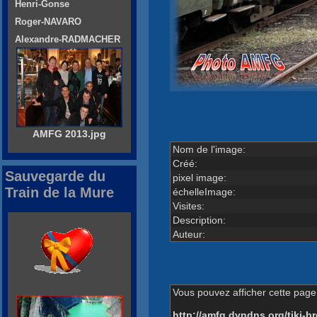
Henri-Gonse
Roger-NAVARO
Alexandre-RADMACHER
AMFG 2013.jpg
Nom de l'image:
Créé:
Sauvegarde du
pixel image:
Train de la Mure
échelleImage:
Visites:
Description:
Auteur:
Vous pouvez afficher cette page 
http://amfg.dyndns.org/tiki