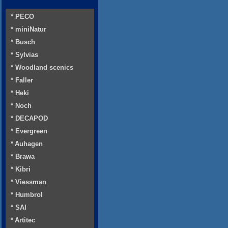
* PECO
* miniNatur
* Busch
* Sylvias
* Woodland scenics
* Faller
* Heki
* Noch
* DECAPOD
* Evergreen
* Auhagen
* Brawa
* Kibri
* Viessman
* Humbrol
* SAI
* Artitec