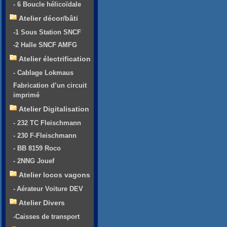
- 6 Boucle hélicoïdale
Atelier décor/bâti
-1 Sous Station SNCF
-2 Halle SNCF AMFG
Atelier électrification
- Cablage Lokmaus
Fabrication d’un circuit
imprimé
Atelier Digitalisation
- 232 TC Fleischmann
- 230 F-Fleischmann
- BB 8159 Roco
- 2NNG Jouef
Atelier locos vagons
- Aérateur Voiture DEV
Atelier Divers
-Caisses de transport