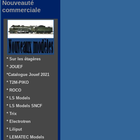
Nouveauté
commerciale
* Sur les étagères
* JOUEF
*Catalogue Jouef 2021
* T2M-PIKO
* ROCO
* LS Models
* LS Models SNCF
* Trix
* Electrotren
* Liliput
* LEMATEC Models