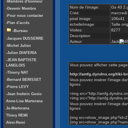
-Membres d'honneur
Nom de l'image:
Gs 40 2.g
-Devenir Membre
Créé:
mercredi
-Pour nous contacter
pixel image:
106x41
-Plan d'accés
échelleImage:
Taille ori
Visites:
8277
-Bureau
Description:
-Jacques DUSSERRE
Auteur:
Jack
-Michel Julien
-Julien DIAFERIA
-JEAN BAPTISTE
Vous pouvez afficher cette page 
LANGLOIS
-Thierry NAY
http://amfg.dyndns.org/tiki
Vous pouvez insérer l'image dan
-Bernard BERISSET
lignes:
-Pierre LEVY
<img src="http://amfg.dyndns.
-Jean frederic Gosio
<img src="http://amfg.dyndns.
Anne-Lise Martorana
Vous pouvez insérer l'image dans
lignes:
Jo-Martorana
Thiery REMI
{img src=show_image.php?id=2
{img src=show_image.php?name=
Alexi-Remi