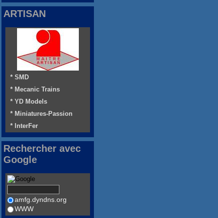
ARTISAN
* SMD
* Mecanic Trains
* YD Models
* Miniatures-Passion
* InterFer
Rechercher avec
Google
amfg.dyndns.org
WWW