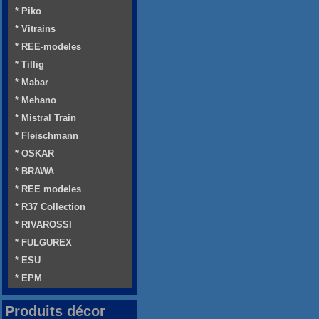
* Piko
* Vitrains
* REE-modeles
* Tillig
* Mabar
* Mehano
* Mistral Train
* Fleischmann
* OSKAR
* BRAWA
* REE modeles
* R37 Collection
* RIVAROSSI
* FULGUREX
* ESU
* EPM
Produits décor