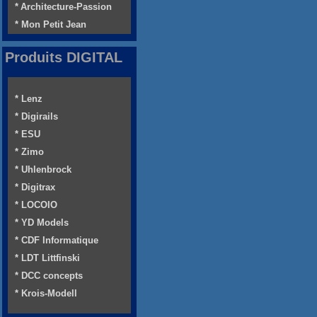
* Architecture-Passion
* Mon Petit Jean
Produits DIGITAL
* Lenz
* Digirails
* ESU
* Zimo
* Uhlenbrock
* Digitrax
* LOCOIO
* YD Models
* CDF Informatique
* LDT Littfinski
* DCC concepts
* Krois-Modell