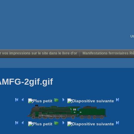
Ut
r vos impressions sur le site dans le livre d'or
Manifestations ferroviaires R
AMFG-2gif.gif