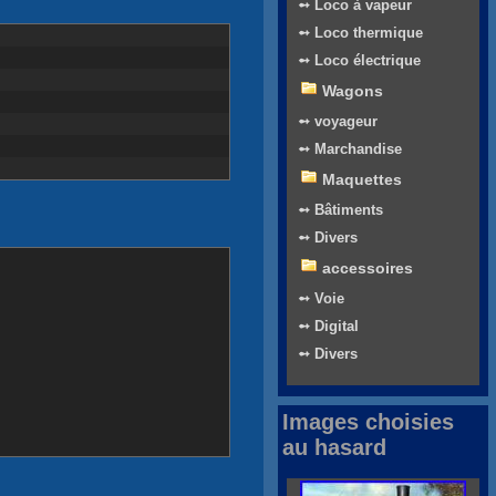
➻ Loco à vapeur
➻ Loco thermique
➻ Loco électrique
Wagons
➻ voyageur
➻ Marchandise
Maquettes
➻ Bâtiments
➻ Divers
accessoires
➻ Voie
➻ Digital
➻ Divers
Images choisies
au hasard