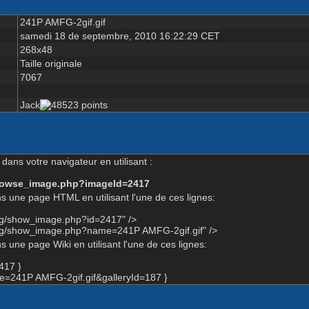
241P AMFG-2gif.gif
samedi 18 de septembre, 2010 16:22:29 CET
268x48
Taille originale
7067
Jack
dans votre navigateur en utilisant :
-browse_image.php?imageId=2417
s une page HTML en utilisant l'une de ces lignes:
org/show_image.php?id=2417" />
org/show_image.php?name=241P AMFG-2gif.gif" />
 une page Wiki en utilisant l'une de ces lignes:
417 }
=241P AMFG-2gif.gif&galleryId=187 }