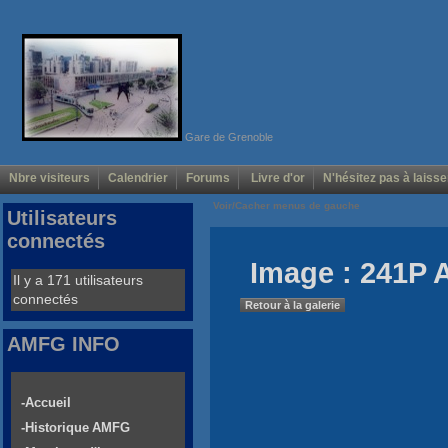
Gare de Grenoble
Nbre visiteurs
Calendrier
Forums
Livre d'or
N'hésitez pas à laisse
Voir/Cacher menus de gauche
Utilisateurs
connectés
Image : 241P 
Il y a 171 utilisateurs
connectés
Retour à la galerie
AMFG INFO
-Accueil
-Historique AMFG