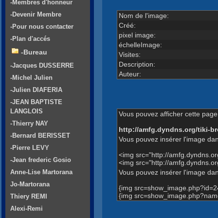
-Membres d'honneur
-Devenir Membre
Nom de l'image:
Créé:
-Pour nous contacter
pixel image:
-Plan d'accés
échelleImage:
-Bureau
Visites:
Description:
-Jacques DUSSERRE
Auteur:
-Michel Julien
-Julien DIAFERIA
-JEAN BAPTISTE
LANGLOIS
Vous pouvez afficher cette page 
-Thierry NAY
http://amfg.dyndns.org/tiki
-Bernard BERISSET
Vous pouvez insérer l'image dan
-Pierre LEVY
<img src="http://amfg.dyndns.
-Jean frederic Gosio
<img src="http://amfg.dyndns.
Vous pouvez insérer l'image dans
Anne-Lise Martorana
Jo-Martorana
{img src=show_image.php?id=2
{img src=show_image.php?name
Thiery REMI
Alexi-Remi