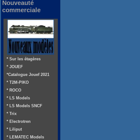
Nouveauté
commerciale
* Sur les étagères
* JOUEF
*Catalogue Jouef 2021
* T2M-PIKO
* ROCO
* LS Models
* LS Models SNCF
* Trix
* Electrotren
* Liliput
* LEMATEC Models