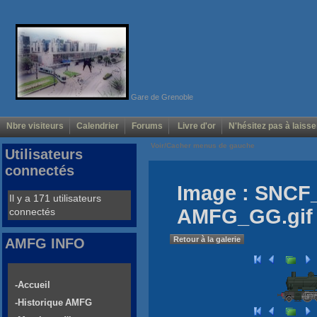
Gare de Grenoble
Nbre visiteurs
Calendrier
Forums
Livre d'or
N'hésitez pas à laisse
Voir/Cacher menus de gauche
Utilisateurs
connectés
Image : SNCF
Il y a 171 utilisateurs
AMFG_GG.gif
connectés
Retour à la galerie
AMFG INFO
-Accueil
-Historique AMFG