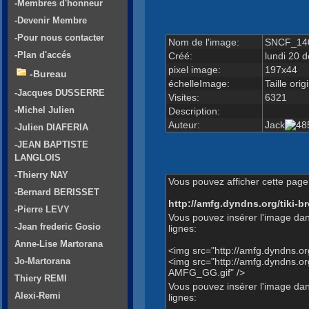
-Membres d'honneur
-Devenir Membre
-Pour nous contacter
Nom de l'image:
SNCF_14
-Plan d'accés
Créé:
lundi 20 
pixel image:
197x44
-Bureau
échelleImage:
Taille orig
-Jacques DUSSERRE
Visites:
6321
-Michel Julien
Description:
Auteur:
Jack
-Julien DIAFERIA
-JEAN BAPTISTE
LANGLOIS
-Thierry NAY
Vous pouvez afficher cette page 
-Bernard BERISSET
http://amfg.dyndns.org/tiki
-Pierre LEVY
Vous pouvez insérer l'image dan
-Jean frederic Gosio
lignes:
Anne-Lise Martorana
<img src="http://amfg.dyndns.
<img src="http://amfg.dyndn
Jo-Martorana
AMFG_GG.gif" />
Thiery REMI
Vous pouvez insérer l'image dans
Alexi-Remi
lignes: