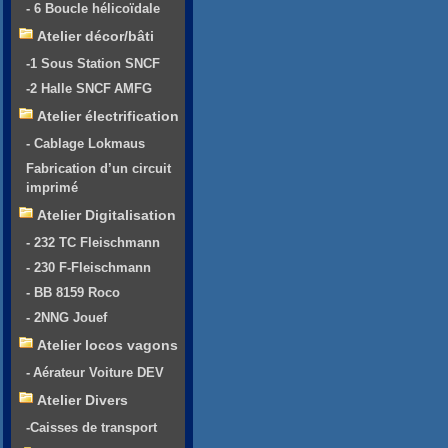
- 6 Boucle hélicoïdale
Atelier décor/bâti
-1 Sous Station SNCF
-2 Halle SNCF AMFG
Atelier électrification
- Cablage Lokmaus
Fabrication d’un circuit
imprimé
Atelier Digitalisation
- 232 TC Fleischmann
- 230 F-Fleischmann
- BB 8159 Roco
- 2NNG Jouef
Atelier locos vagons
- Aérateur Voiture DEV
Atelier Divers
-Caisses de transport