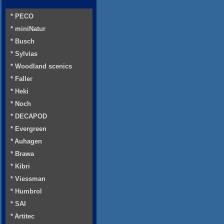
* PECO
* miniNatur
* Busch
* Sylvias
* Woodland scenics
* Faller
* Heki
* Noch
* DECAPOD
* Evergreen
* Auhagen
* Brawa
* Kibri
* Viessman
* Humbrol
* SAI
* Artitec