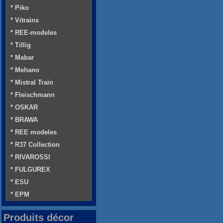
* Piko
* Vitrains
* REE-modeles
* Tillig
* Mabar
* Mehano
* Mistral Train
* Fleischmann
* OSKAR
* BRAWA
* REE modeles
* R37 Collection
* RIVAROSSI
* FULGUREX
* ESU
* EPM
Produits décor