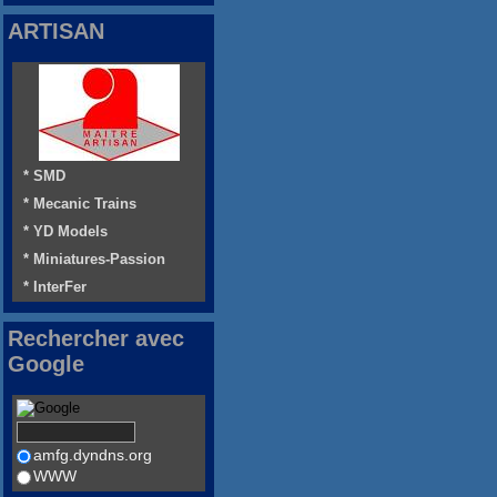
ARTISAN
* SMD
* Mecanic Trains
* YD Models
* Miniatures-Passion
* InterFer
Rechercher avec
Google
amfg.dyndns.org
WWW