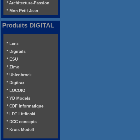
* Architecture-Passion
* Mon Petit Jean
Produits DIGITAL
* Lenz
* Digirails
* ESU
* Zimo
* Uhlenbrock
* Digitrax
* LOCOIO
* YD Models
* CDF Informatique
* LDT Littfinski
* DCC concepts
* Krois-Modell