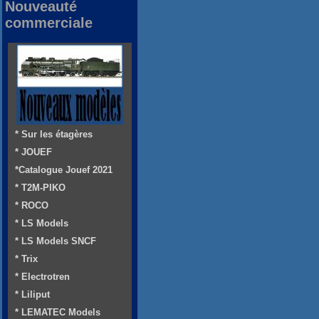
Nouveauté
commerciale
* Sur les étagères
* JOUEF
*Catalogue Jouef 2021
* T2M-PIKO
* ROCO
* LS Models
* LS Models SNCF
* Trix
* Electrotren
* Liliput
* LEMATEC Models