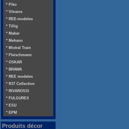
* Piko
* Vitrains
* REE-modeles
* Tillig
* Mabar
* Mehano
* Mistral Train
* Fleischmann
* OSKAR
* BRAWA
* REE modeles
* R37 Collection
* RIVAROSSI
* FULGUREX
* ESU
* EPM
Produits décor