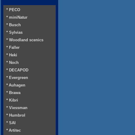
* PECO
* miniNatur
* Busch
* Sylvias
* Woodland scenics
* Faller
* Heki
* Noch
* DECAPOD
* Evergreen
* Auhagen
* Brawa
* Kibri
* Viessman
* Humbrol
* SAI
* Artitec