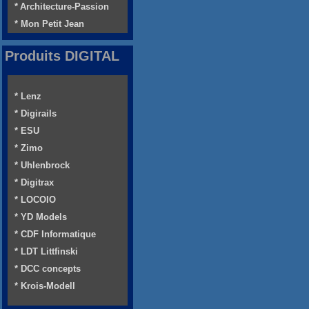
* Architecture-Passion
* Mon Petit Jean
Produits DIGITAL
* Lenz
* Digirails
* ESU
* Zimo
* Uhlenbrock
* Digitrax
* LOCOIO
* YD Models
* CDF Informatique
* LDT Littfinski
* DCC concepts
* Krois-Modell