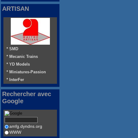
ARTISAN
* SMD
* Mecanic Trains
* YD Models
* Miniatures-Passion
* InterFer
Rechercher avec
Google
amfg.dyndns.org
WWW