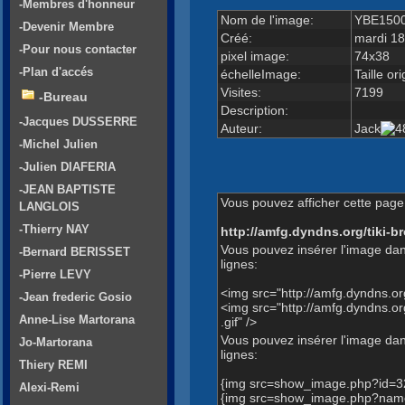
-Membres d'honneur
Nom de l'image:
YBE15000
-Devenir Membre
Créé:
mardi 18
-Pour nous contacter
pixel image:
74x38
-Plan d'accés
échelleImage:
Taille or
Visites:
7199
-Bureau
Description:
-Jacques DUSSERRE
Auteur:
Jack
-Michel Julien
-Julien DIAFERIA
-JEAN BAPTISTE
Vous pouvez afficher cette page 
LANGLOIS
-Thierry NAY
http://amfg.dyndns.org/tiki
Vous pouvez insérer l'image dan
-Bernard BERISSET
lignes:
-Pierre LEVY
<img src="http://amfg.dyndns.
-Jean frederic Gosio
<img src="http://amfg.dyndns
Anne-Lise Martorana
.gif" />
Vous pouvez insérer l'image dans
Jo-Martorana
lignes:
Thiery REMI
{img src=show_image.php?id=3
Alexi-Remi
{img src=show_image.php?name