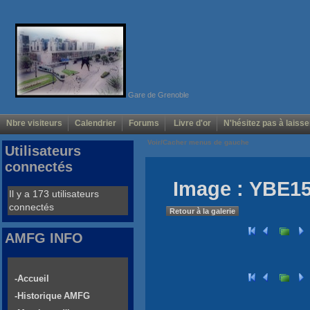
Gare de Grenoble
Nbre visiteurs
Calendrier
Forums
Livre d'or
N'hésitez pas à laisse
Voir/Cacher menus de gauche
Utilisateurs
connectés
Image : YBE150
Il y a 173 utilisateurs
connectés
Retour à la galerie
AMFG INFO
-Accueil
-Historique AMFG