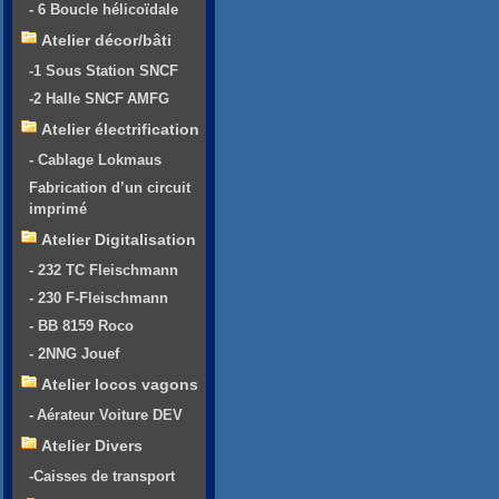
- 6 Boucle hélicoïdale
Atelier décor/bâti
-1 Sous Station SNCF
-2 Halle SNCF AMFG
Atelier électrification
- Cablage Lokmaus
Fabrication d’un circuit
imprimé
Atelier Digitalisation
- 232 TC Fleischmann
- 230 F-Fleischmann
- BB 8159 Roco
- 2NNG Jouef
Atelier locos vagons
- Aérateur Voiture DEV
Atelier Divers
-Caisses de transport