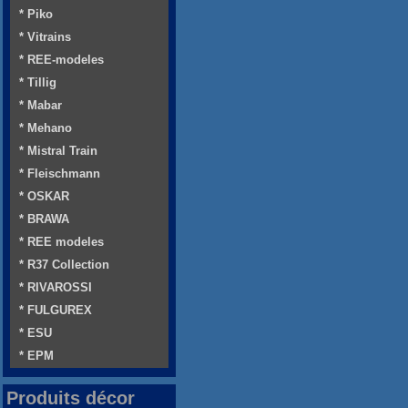
* Piko
* Vitrains
* REE-modeles
* Tillig
* Mabar
* Mehano
* Mistral Train
* Fleischmann
* OSKAR
* BRAWA
* REE modeles
* R37 Collection
* RIVAROSSI
* FULGUREX
* ESU
* EPM
Produits décor