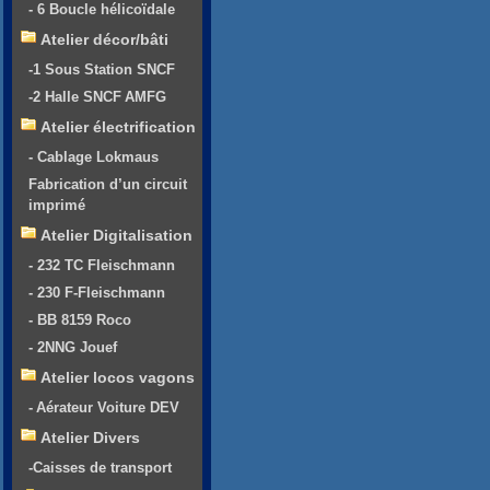
- 6 Boucle hélicoïdale
Atelier décor/bâti
-1 Sous Station SNCF
-2 Halle SNCF AMFG
Atelier électrification
- Cablage Lokmaus
Fabrication d’un circuit
imprimé
Atelier Digitalisation
- 232 TC Fleischmann
- 230 F-Fleischmann
- BB 8159 Roco
- 2NNG Jouef
Atelier locos vagons
- Aérateur Voiture DEV
Atelier Divers
-Caisses de transport