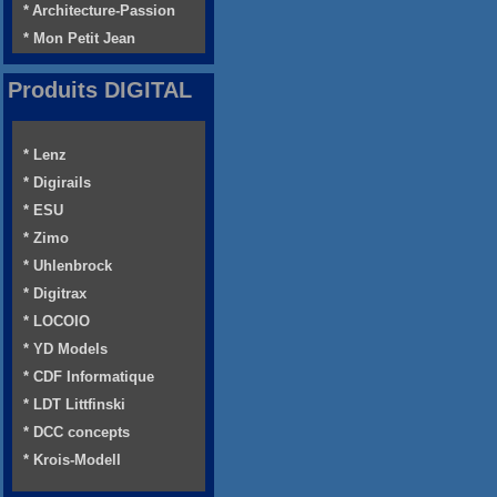
* Architecture-Passion
* Mon Petit Jean
Produits DIGITAL
* Lenz
* Digirails
* ESU
* Zimo
* Uhlenbrock
* Digitrax
* LOCOIO
* YD Models
* CDF Informatique
* LDT Littfinski
* DCC concepts
* Krois-Modell