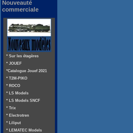
Nouveauté
commerciale
* Sur les étagères
* JOUEF
*Catalogue Jouef 2021
* T2M-PIKO
* ROCO
* LS Models
* LS Models SNCF
* Trix
* Electrotren
* Liliput
* LEMATEC Models