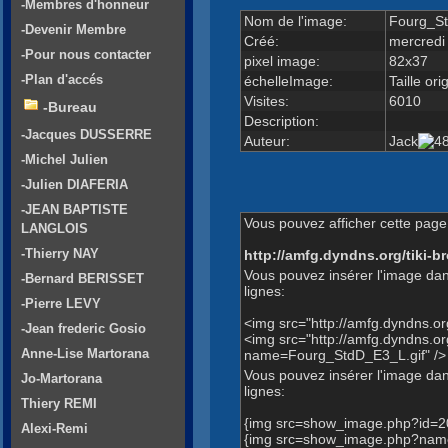
-Membres d'honneur
Nom de l'image:
Fourg_St
-Devenir Membre
Créé:
mercredi
-Pour nous contacter
pixel image:
82x37
-Plan d'accés
échelleImage:
Taille ori
Visites:
6010
-Bureau
Description:
-Jacques DUSSERRE
Auteur:
Jack
-Michel Julien
-Julien DIAFERIA
-JEAN BAPTISTE
Vous pouvez afficher cette page 
LANGLOIS
-Thierry NAY
http://amfg.dyndns.org/tiki
Vous pouvez insérer l'image dan
-Bernard BERISSET
lignes:
-Pierre LEVY
<img src="http://amfg.dyndns.
-Jean frederic Gosio
<img src="http://amfg.dyndns.
Anne-Lise Martorana
name=Fourg_StdD_E3_L.gif" />
Vous pouvez insérer l'image dans
Jo-Martorana
lignes:
Thiery REMI
{img src=show_image.php?id=2
Alexi-Remi
{img src=show_image.php?name