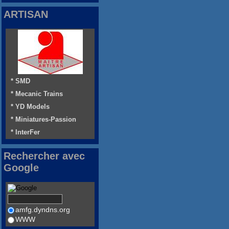
ARTISAN
* SMD
* Mecanic Trains
* YD Models
* Miniatures-Passion
* InterFer
Rechercher avec
Google
amfg.dyndns.org
WWW