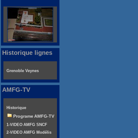
Historique lignes
Grenoble Veynes
AMFG-TV
Historique
Programe AMFG-TV
1-VIDEO AMFG SNCF
2-VIDEO AMFG Modélis