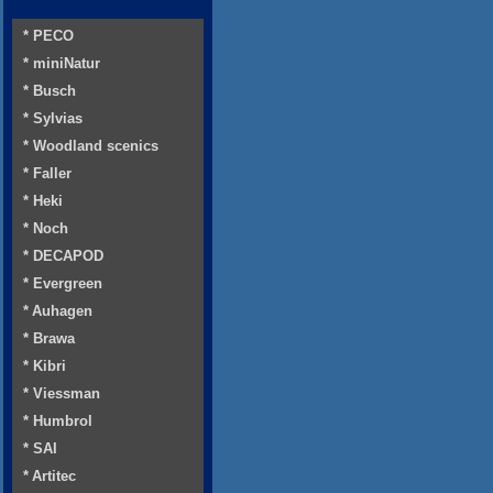
* PECO
* miniNatur
* Busch
* Sylvias
* Woodland scenics
* Faller
* Heki
* Noch
* DECAPOD
* Evergreen
* Auhagen
* Brawa
* Kibri
* Viessman
* Humbrol
* SAI
* Artitec