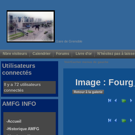
Gare de Grenoble
Nbre visiteurs
Calendrier
Forums
Livre d'or
N'hésitez pas à laisse
Voir/Cacher menus de gauche
Utilisateurs
connectés
Image : Fourg
Il y a 72 utilisateurs
connectés
Retour à la galerie
AMFG INFO
-Accueil
-Historique AMFG