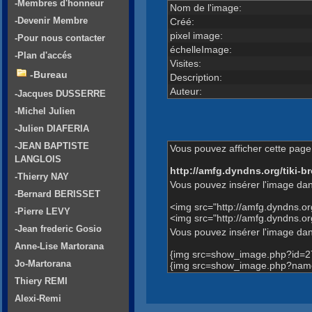
-Membres d'honneur
Nom de l'image:
-Devenir Membre
Créé:
pixel image:
-Pour nous contacter
échelleImage:
-Plan d'accés
Visites:
-Bureau
Description:
Auteur:
-Jacques DUSSERRE
-Michel Julien
-Julien DIAFERIA
-JEAN BAPTISTE
Vous pouvez afficher cette page 
LANGLOIS
http://amfg.dyndns.org/tiki
-Thierry NAY
Vous pouvez insérer l'image dan
-Bernard BERISSET
<img src="http://amfg.dyndns.
-Pierre LEVY
<img src="http://amfg.dyndns.
-Jean frederic Gosio
Vous pouvez insérer l'image dans
Anne-Lise Martorana
{img src=show_image.php?id=2
Jo-Martorana
{img src=show_image.php?name
Thiery REMI
Alexi-Remi