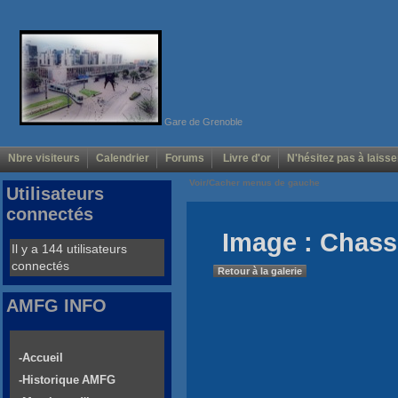
Gare de Grenoble
Nbre visiteurs
Calendrier
Forums
Livre d'or
N'hésitez pas à laisse
Voir/Cacher menus de gauche
Utilisateurs
connectés
Image : Chass
Il y a 144 utilisateurs
connectés
Retour à la galerie
AMFG INFO
-Accueil
-Historique AMFG