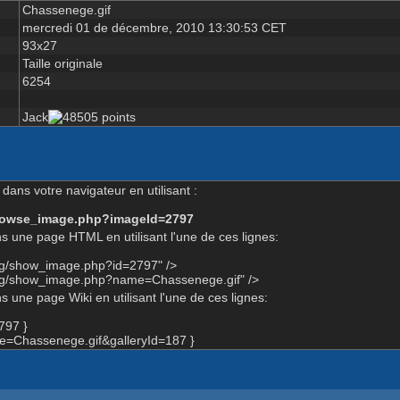
Chassenege.gif
mercredi 01 de décembre, 2010 13:30:53 CET
93x27
Taille originale
6254
Jack
dans votre navigateur en utilisant :
-browse_image.php?imageId=2797
s une page HTML en utilisant l'une de ces lignes:
org/show_image.php?id=2797" />
org/show_image.php?name=Chassenege.gif" />
 une page Wiki en utilisant l'une de ces lignes:
797 }
=Chassenege.gif&galleryId=187 }