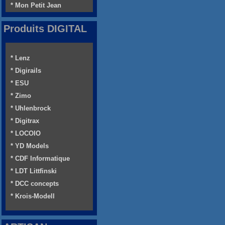
* Mon Petit Jean
Produits DIGITAL
* Lenz
* Digirails
* ESU
* Zimo
* Uhlenbrock
* Digitrax
* LOCOIO
* YD Models
* CDF Informatique
* LDT Littfinski
* DCC concepts
* Krois-Modell