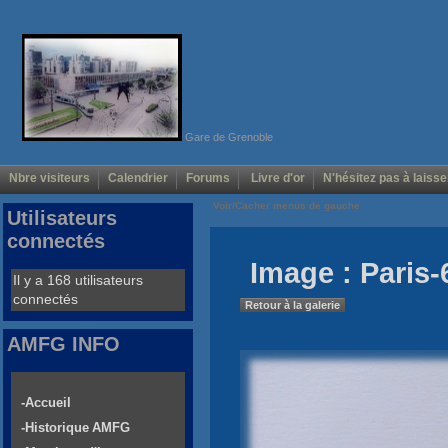
Gare de Grenoble
Nbre visiteurs
Calendrier
Forums
Livre d'or
N'hésitez pas à laisse
Voir/Cacher menus de gauche
Utilisateurs
connectés
Image : Paris-
Il y a 168 utilisateurs
connectés
Retour à la galerie
AMFG INFO
-Accueil
-Historique AMFG