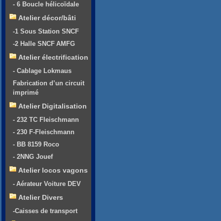
- 6 Boucle hélicoïdale
Atelier décor/bâti
-1 Sous Station SNCF
-2 Halle SNCF AMFG
Atelier électrification
- Cablage Lokmaus
Fabrication d’un circuit
imprimé
Atelier Digitalisation
- 232 TC Fleischmann
- 230 F-Fleischmann
- BB 8159 Roco
- 2NNG Jouef
Atelier locos vagons
- Aérateur Voiture DEV
Atelier Divers
-Caisses de transport