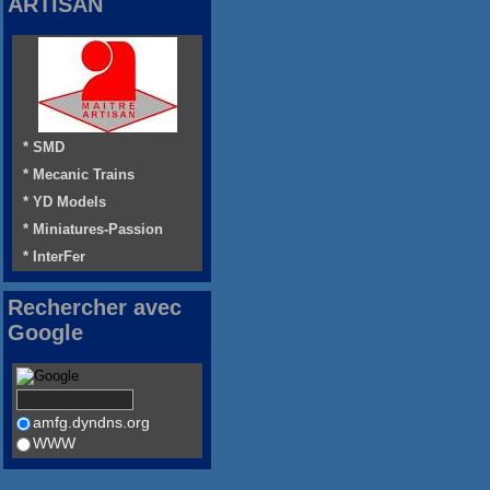
ARTISAN
* SMD
* Mecanic Trains
* YD Models
* Miniatures-Passion
* InterFer
Rechercher avec
Google
amfg.dyndns.org
WWW