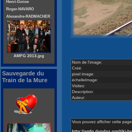
Henri-Gonse
Roger-NAVARO
Alexandre-RADMACHER
AMFG 2013.jpg
Nom de l'image:
Créé:
Sauvegarde du
pixel image:
Train de la Mure
échelleImage:
Visites:
Description:
Auteur:
Vous pouvez afficher cette page 
http://amfg.dyndns.org/tiki