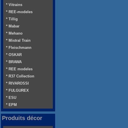
* Vitrains
* REE-modeles
* Tillig
* Mabar
* Mehano
* Mistral Train
* Fleischmann
* OSKAR
* BRAWA
* REE modeles
* R37 Collection
* RIVAROSSI
* FULGUREX
* ESU
* EPM
Produits décor