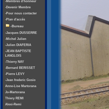
-Membres d'honneur
-Devenir Membre
-Pour nous contacter
-Plan d'accés
-Bureau
-Jacques DUSSERRE
-Michel Julien
-Julien DIAFERIA
-JEAN BAPTISTE
LANGLOIS
-Thierry NAY
-Bernard BERISSET
-Pierre LEVY
-Jean frederic Gosio
Anne-Lise Martorana
Jo-Martorana
Thiery REMI
Alexi-Remi