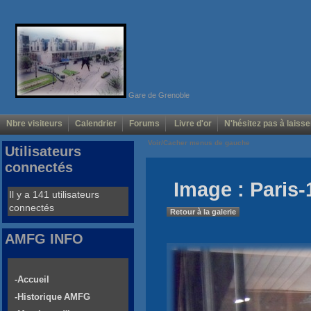
Gare de Grenoble
Nbre visiteurs
Calendrier
Forums
Livre d'or
N'hésitez pas à laisse
Voir/Cacher menus de gauche
Utilisateurs
connectés
Image : Paris-
Il y a 141 utilisateurs
connectés
Retour à la galerie
AMFG INFO
-Accueil
-Historique AMFG