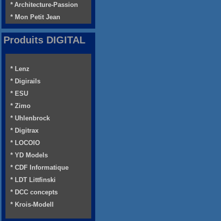
* Architecture-Passion
* Mon Petit Jean
Produits DIGITAL
* Lenz
* Digirails
* ESU
* Zimo
* Uhlenbrock
* Digitrax
* LOCOIO
* YD Models
* CDF Informatique
* LDT Littfinski
* DCC concepts
* Krois-Modell