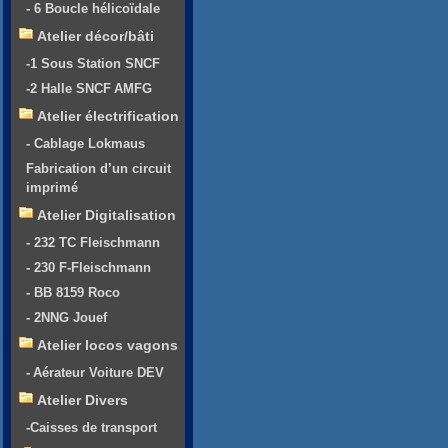
- 6 Boucle hélicoïdale
Atelier décor/bâti
-1 Sous Station SNCF
-2 Halle SNCF AMFG
Atelier électrification
- Cablage Lokmaus
Fabrication d’un circuit
imprimé
Atelier Digitalisation
- 232 TC Fleischmann
- 230 F-Fleischmann
- BB 8159 Roco
- 2NNG Jouef
Atelier locos vagons
- Aérateur Voiture DEV
Atelier Divers
-Caisses de transport