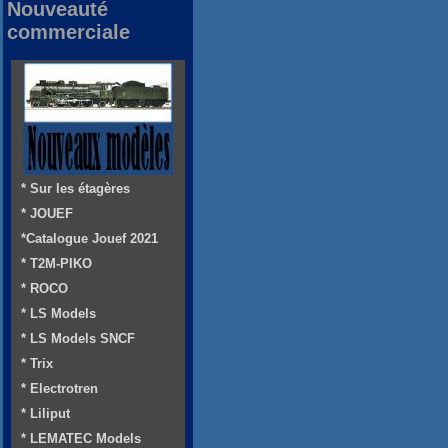
Nouveauté
commerciale
* Sur les étagères
* JOUEF
*Catalogue Jouef 2021
* T2M-PIKO
* ROCO
* LS Models
* LS Models SNCF
* Trix
* Electrotren
* Liliput
* LEMATEC Models