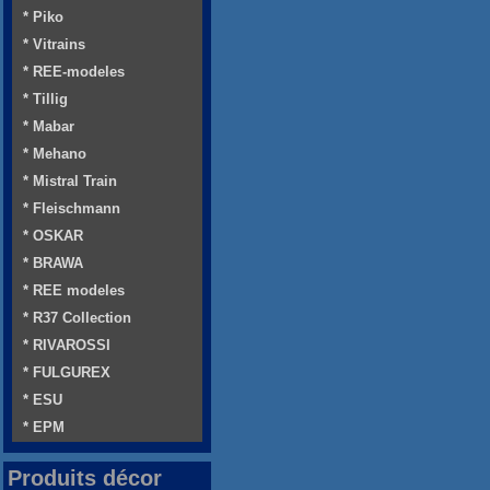
* Piko
* Vitrains
* REE-modeles
* Tillig
* Mabar
* Mehano
* Mistral Train
* Fleischmann
* OSKAR
* BRAWA
* REE modeles
* R37 Collection
* RIVAROSSI
* FULGUREX
* ESU
* EPM
Produits décor