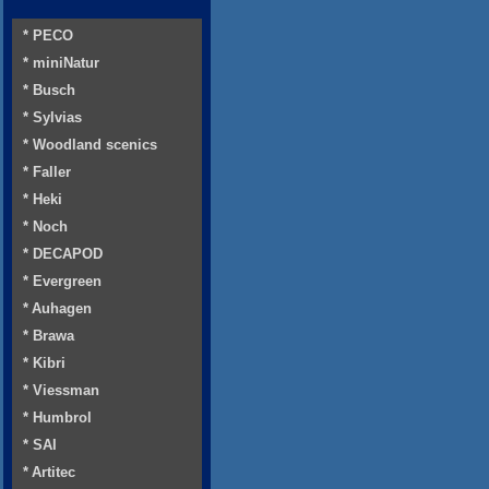
* PECO
* miniNatur
* Busch
* Sylvias
* Woodland scenics
* Faller
* Heki
* Noch
* DECAPOD
* Evergreen
* Auhagen
* Brawa
* Kibri
* Viessman
* Humbrol
* SAI
* Artitec