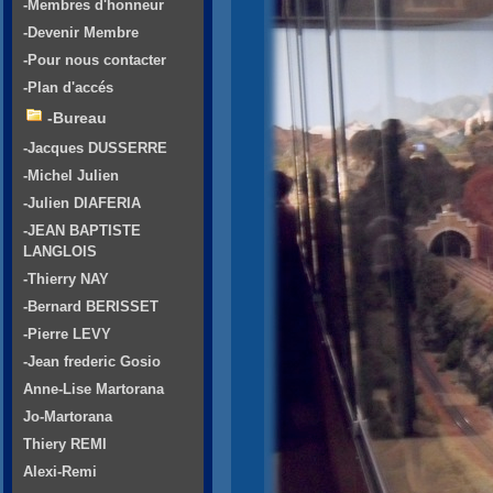
-Membres d'honneur
-Devenir Membre
-Pour nous contacter
-Plan d'accés
-Bureau
-Jacques DUSSERRE
-Michel Julien
-Julien DIAFERIA
-JEAN BAPTISTE
LANGLOIS
-Thierry NAY
-Bernard BERISSET
-Pierre LEVY
-Jean frederic Gosio
Anne-Lise Martorana
Jo-Martorana
Thiery REMI
Alexi-Remi