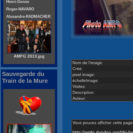
Henri-Gonse
Roger-NAVARO
Alexandre-RADMACHER
AMFG 2013.jpg
Nom de l'image:
Créé:
Sauvegarde du
pixel image:
Train de la Mure
échelleImage:
Visites:
Description:
Auteur:
Vous pouvez afficher cette page 
http://amfg.dyndns.org/tiki