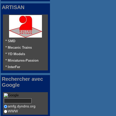
ARTISAN
* SMD
* Mecanic Trains
* YD Models
* Miniatures-Passion
* InterFer
Rechercher avec
Google
amfg.dyndns.org
WWW