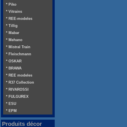
* Piko
* Vitrains
* REE-modeles
* Tillig
* Mabar
* Mehano
* Mistral Train
* Fleischmann
* OSKAR
* BRAWA
* REE modeles
* R37 Collection
* RIVAROSSI
* FULGUREX
* ESU
* EPM
Produits décor