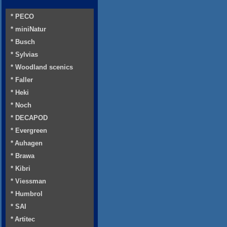
* PECO
* miniNatur
* Busch
* Sylvias
* Woodland scenics
* Faller
* Heki
* Noch
* DECAPOD
* Evergreen
* Auhagen
* Brawa
* Kibri
* Viessman
* Humbrol
* SAI
* Artitec