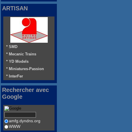
ARTISAN
* SMD
* Mecanic Trains
* YD Models
* Miniatures-Passion
* InterFer
Rechercher avec
Google
amfg.dyndns.org
WWW