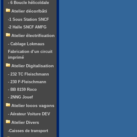
- 6 Boucle hélicoïdale
Atelier décor/bâti
-1 Sous Station SNCF
-2 Halle SNCF AMFG
Atelier électrification
- Cablage Lokmaus
Fabrication d’un circuit
imprimé
Atelier Digitalisation
- 232 TC Fleischmann
- 230 F-Fleischmann
- BB 8159 Roco
- 2NNG Jouef
Atelier locos vagons
- Aérateur Voiture DEV
Atelier Divers
-Caisses de transport