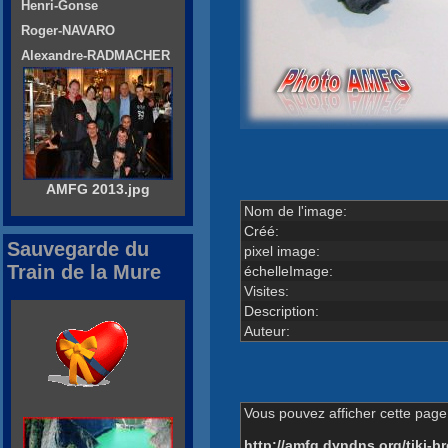
Henri-Gonse
Roger-NAVARO
Alexandre-RADMACHER
AMFG 2013.jpg
Nom de l'image:
Créé:
Sauvegarde du
pixel image:
Train de la Mure
échelleImage:
Visites:
Description:
Auteur:
Vous pouvez afficher cette page 
http://amfg.dyndns.org/tiki