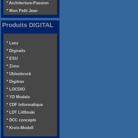
* Architecture-Passion
* Mon Petit Jean
Produits DIGITAL
* Lenz
* Digirails
* ESU
* Zimo
* Uhlenbrock
* Digitrax
* LOCOIO
* YD Models
* CDF Informatique
* LDT Littfinski
* DCC concepts
* Krois-Modell