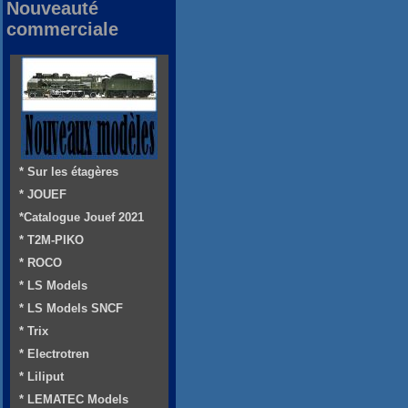
Nouveauté
commerciale
* Sur les étagères
* JOUEF
*Catalogue Jouef 2021
* T2M-PIKO
* ROCO
* LS Models
* LS Models SNCF
* Trix
* Electrotren
* Liliput
* LEMATEC Models