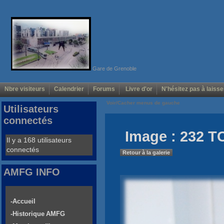
Gare de Grenoble
Nbre visiteurs
Calendrier
Forums
Livre d'or
N'hésitez pas à laisse
Voir/Cacher menus de gauche
Utilisateurs
connectés
Image : 232 T
Il y a 168 utilisateurs
connectés
Retour à la galerie
AMFG INFO
-Accueil
-Historique AMFG