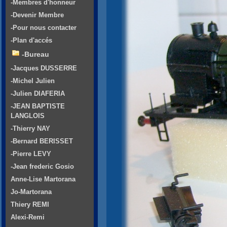
-Membres d'honneur
-Devenir Membre
-Pour nous contacter
-Plan d'accés
-Bureau
-Jacques DUSSERRE
-Michel Julien
-Julien DIAFERIA
-JEAN BAPTISTE
LANGLOIS
-Thierry NAY
-Bernard BERISSET
-Pierre LEVY
-Jean frederic Gosio
Anne-Lise Martorana
Jo-Martorana
Thiery REMI
Alexi-Remi