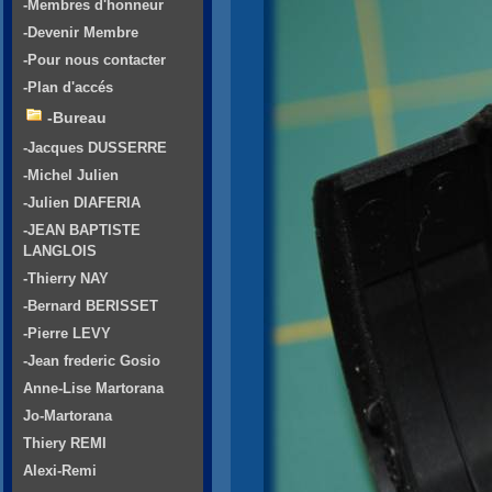
-Membres d'honneur
-Devenir Membre
-Pour nous contacter
-Plan d'accés
-Bureau
-Jacques DUSSERRE
-Michel Julien
-Julien DIAFERIA
-JEAN BAPTISTE
LANGLOIS
-Thierry NAY
-Bernard BERISSET
-Pierre LEVY
-Jean frederic Gosio
Anne-Lise Martorana
Jo-Martorana
Thiery REMI
Alexi-Remi