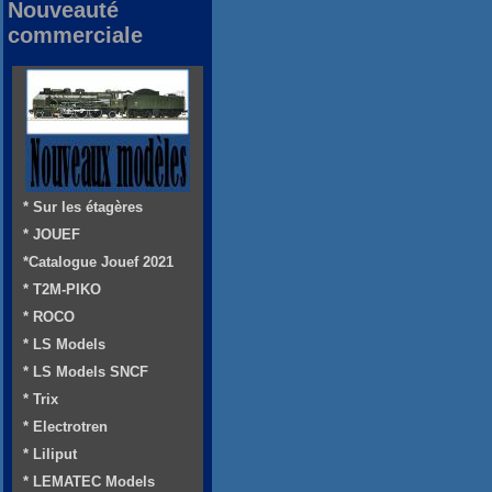
Nouveauté
commerciale
* Sur les étagères
* JOUEF
*Catalogue Jouef 2021
* T2M-PIKO
* ROCO
* LS Models
* LS Models SNCF
* Trix
* Electrotren
* Liliput
* LEMATEC Models