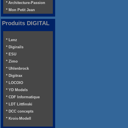
* Architecture-Passion
* Mon Petit Jean
Produits DIGITAL
* Lenz
* Digirails
* ESU
* Zimo
* Uhlenbrock
* Digitrax
* LOCOIO
* YD Models
* CDF Informatique
* LDT Littfinski
* DCC concepts
* Krois-Modell