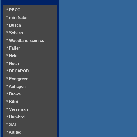
* PECO
* miniNatur
* Busch
* Sylvias
* Woodland scenics
* Faller
* Heki
* Noch
* DECAPOD
* Evergreen
* Auhagen
* Brawa
* Kibri
* Viessman
* Humbrol
* SAI
* Artitec