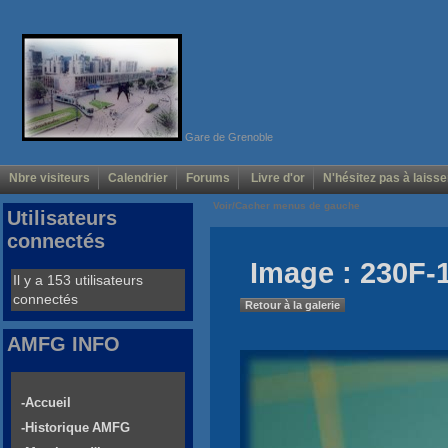
Gare de Grenoble
Nbre visiteurs
Calendrier
Forums
Livre d'or
N'hésitez pas à laisse
Voir/Cacher menus de gauche
Utilisateurs
connectés
Image : 230F-
Il y a 153 utilisateurs
connectés
Retour à la galerie
AMFG INFO
-Accueil
-Historique AMFG