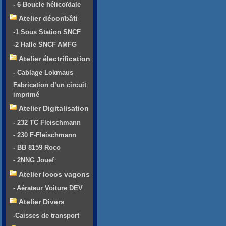
- 6 Boucle hélicoïdale
Atelier décor/bâti
-1 Sous Station SNCF
-2 Halle SNCF AMFG
Atelier électrification
- Cablage Lokmaus
Fabrication d’un circuit
imprimé
Atelier Digitalisation
- 232 TC Fleischmann
- 230 F-Fleischmann
- BB 8159 Roco
- 2NNG Jouef
Atelier locos vagons
- Aérateur Voiture DEV
Atelier Divers
-Caisses de transport