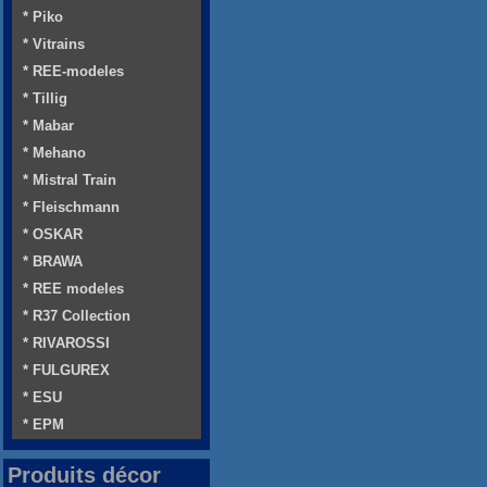
* Piko
* Vitrains
* REE-modeles
* Tillig
* Mabar
* Mehano
* Mistral Train
* Fleischmann
* OSKAR
* BRAWA
* REE modeles
* R37 Collection
* RIVAROSSI
* FULGUREX
* ESU
* EPM
Produits décor