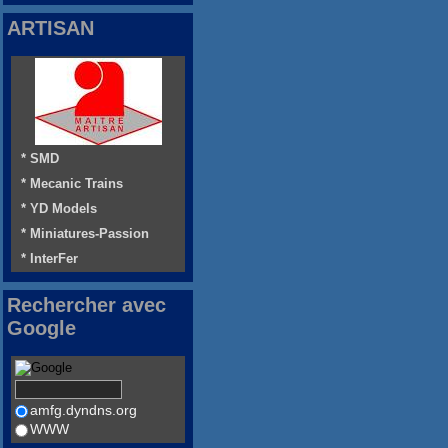
ARTISAN
* SMD
* Mecanic Trains
* YD Models
* Miniatures-Passion
* InterFer
Rechercher avec
Google
amfg.dyndns.org
WWW