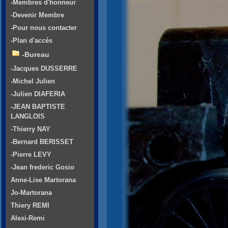
-Membres d'honneur
-Devenir Membre
-Pour nous contacter
-Plan d'accés
-Bureau
-Jacques DUSSERRE
-Michel Julien
-Julien DIAFERIA
-JEAN BAPTISTE
LANGLOIS
-Thierry NAY
-Bernard BERISSET
-Pierre LEVY
-Jean frederic Gosio
Anne-Lise Martorana
Jo-Martorana
Thiery REMI
Alexi-Remi