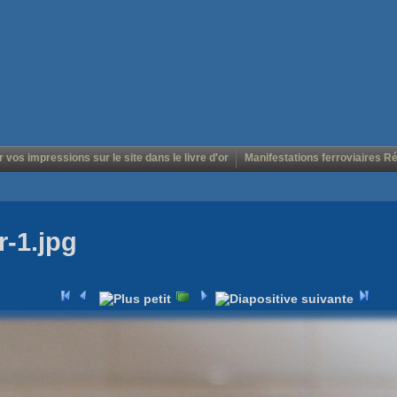
r vos impressions sur le site dans le livre d'or
Manifestations ferroviaires R
r-1.jpg