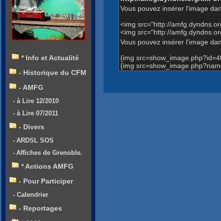
Vous pouvez insérer l'image dan
<img src="http://amfg.dyndns.
<img src="http://amfg.dyndns.
Vous pouvez insérer l'image dans
{img src=show_image.php?id=4
* Info et Actualité
{img src=show_image.php?name
- Historique du CFM
- AMFG
- à Lire 12/2010
- à Lire 07/2011
- Divers
- ARDSL SOS
- Affiches de Grenoble.
* Actions AMFG
- Pour Participer
- Calendrier
- Reportages