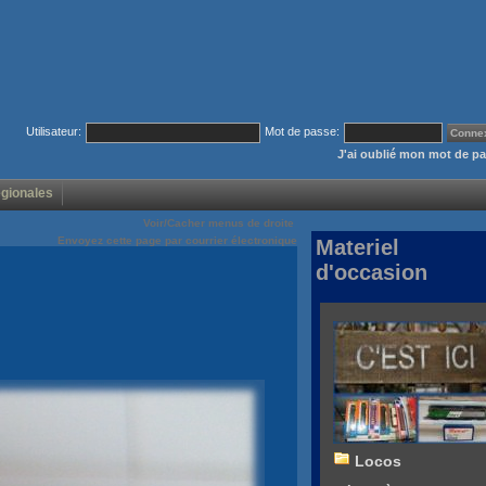
Utilisateur:
Mot de passe:
J'ai oublié mon mot de p
égionales
Voir/Cacher menus de droite
Envoyez cette page par courrier électronique
Materiel
d'occasion
Locos