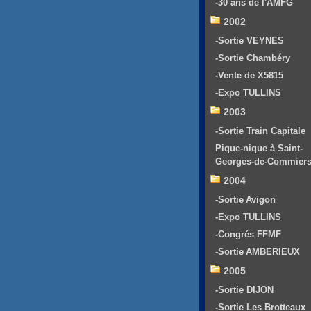
-30 ans de l'AMFG
2002
-Sortie VEYNES
-Sortie Chambéry
-Vente de X5815
-Expo TULLINS
2003
-Sortie Train Capitale
Pique-nique à Saint-
Georges-de-Commier
2004
-Sortie Avigon
-Expo TULLINS
-Congrés FFMF
-Sortie AMBERIEUX
2005
-Sortie DIJON
-Sortie Les Brotteaux