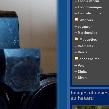
➻ Loco à vapeur
➻ Loco thermique
➻ Loco électrique
Wagons
➻ voyageur
➻ Marchandise
Maquettes
➻ Bâtiments
➻ Divers
accessoires
➻ Voie
➻ Digital
➻ Divers
Images choisies
au hasard