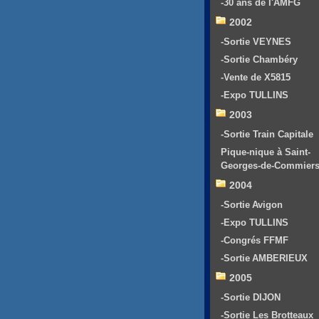
-30 ans de l'AMFG
2002
-Sortie VEYNES
-Sortie Chambéry
-Vente de X5815
-Expo TULLINS
2003
-Sortie Train Capitale
Pique-nique à Saint-
Georges-de-Commier
2004
-Sortie Avigon
-Expo TULLINS
-Congrés FFMF
-Sortie AMBERIEUX
2005
-Sortie DIJON
-Sortie Les Brotteaux