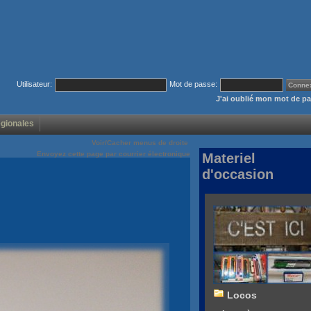
Utilisateur:
Mot de passe:
J'ai oublié mon mot de p
égionales
Voir/Cacher menus de droite
Envoyez cette page par courrier électronique
Materiel
d'occasion
Locos