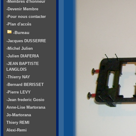
-Membres d'honneur
-Devenir Membre
-Pour nous contacter
-Plan d'accés
-Bureau
-Jacques DUSSERRE
-Michel Julien
-Julien DIAFERIA
-JEAN BAPTISTE
LANGLOIS
-Thierry NAY
-Bernard BERISSET
-Pierre LEVY
-Jean frederic Gosio
Anne-Lise Martorana
Jo-Martorana
Thiery REMI
Alexi-Remi