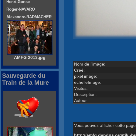
Henri-Gonse
Roger-NAVARO
Alexandre-RADMACHER
AMFG 2013.jpg
Nom de l'image:
Créé:
Sauvegarde du
pixel image:
Train de la Mure
échelleImage:
Visites:
Description:
Auteur:
Vous pouvez afficher cette page 
http://amfg.dyndns.org/tiki