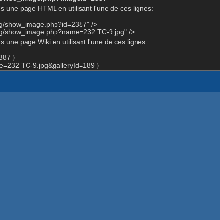
s une page HTML en utilisant l'une de ces lignes:
org/show_image.php?id=2387" />
org/show_image.php?name=232 TC-9.jpg" />
 une page Wiki en utilisant l'une de ces lignes:
387 }
=232 TC-9.jpg&galleryId=189 }