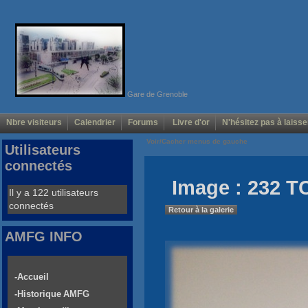
Gare de Grenoble
Nbre visiteurs
Calendrier
Forums
Livre d'or
N'hésitez pas à laisse
Voir/Cacher menus de gauche
Utilisateurs
connectés
Image : 232 T
Il y a 122 utilisateurs
connectés
Retour à la galerie
AMFG INFO
-Accueil
-Historique AMFG