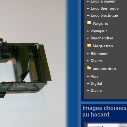
➻ Loco à vapeur
➻ Loco thermique
➻ Loco électrique
Wagons
➻ voyageur
➻ Marchandise
Maquettes
➻ Bâtiments
➻ Divers
accessoires
➻ Voie
➻ Digital
➻ Divers
Images choisies
au hasard