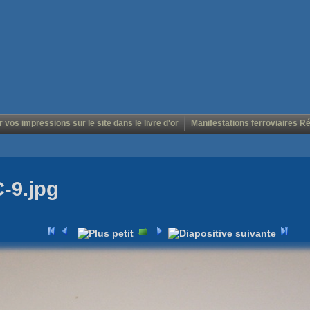
r vos impressions sur le site dans le livre d'or
Manifestations ferroviaires R
C-9.jpg