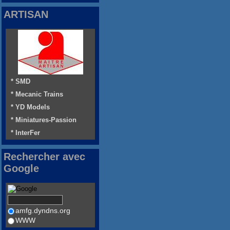
ARTISAN
* SMD
* Mecanic Trains
* YD Models
* Miniatures-Passion
* InterFer
Rechercher avec
Google
amfg.dyndns.org
WWW