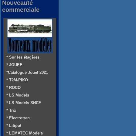
Nouveauté
commerciale
* Sur les étagères
* JOUEF
*Catalogue Jouef 2021
* T2M-PIKO
* ROCO
* LS Models
* LS Models SNCF
* Trix
* Electrotren
* Liliput
* LEMATEC Models