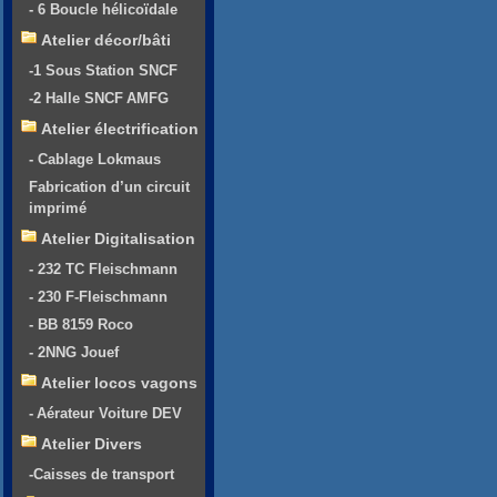
- 6 Boucle hélicoïdale
Atelier décor/bâti
-1 Sous Station SNCF
-2 Halle SNCF AMFG
Atelier électrification
- Cablage Lokmaus
Fabrication d’un circuit
imprimé
Atelier Digitalisation
- 232 TC Fleischmann
- 230 F-Fleischmann
- BB 8159 Roco
- 2NNG Jouef
Atelier locos vagons
- Aérateur Voiture DEV
Atelier Divers
-Caisses de transport