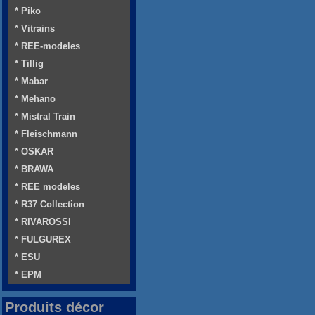
* Piko
* Vitrains
* REE-modeles
* Tillig
* Mabar
* Mehano
* Mistral Train
* Fleischmann
* OSKAR
* BRAWA
* REE modeles
* R37 Collection
* RIVAROSSI
* FULGUREX
* ESU
* EPM
Produits décor