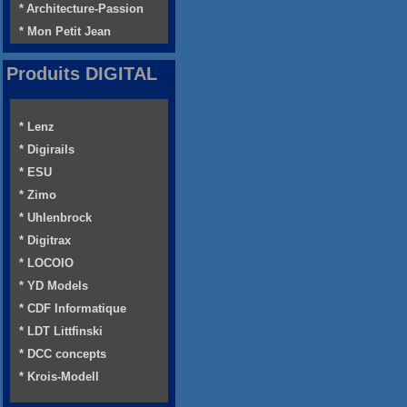
* Architecture-Passion
* Mon Petit Jean
Produits DIGITAL
* Lenz
* Digirails
* ESU
* Zimo
* Uhlenbrock
* Digitrax
* LOCOIO
* YD Models
* CDF Informatique
* LDT Littfinski
* DCC concepts
* Krois-Modell