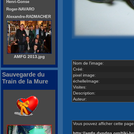
Henri-Gonse
Roger-NAVARO
Alexandre-RADMACHER
AMFG 2013.jpg
Nom de l'image:
Créé:
Sauvegarde du
pixel image:
Train de la Mure
échelleImage:
Visites:
Description:
Auteur:
Vous pouvez afficher cette page 
http://amfg.dyndns.org/tiki