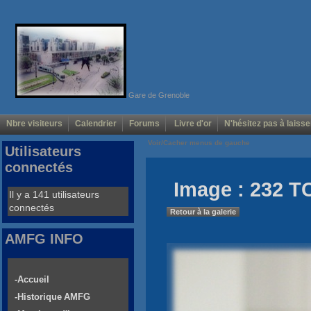
Gare de Grenoble
Nbre visiteurs
Calendrier
Forums
Livre d'or
N'hésitez pas à laisse
Voir/Cacher menus de gauche
Utilisateurs
connectés
Image : 232 T
Il y a 141 utilisateurs
connectés
Retour à la galerie
AMFG INFO
-Accueil
-Historique AMFG