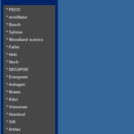
* PECO
* miniNatur
* Busch
* Sylvias
* Woodland scenics
* Faller
* Heki
* Noch
* DECAPOD
* Evergreen
* Auhagen
* Brawa
* Kibri
* Viessman
* Humbrol
* SAI
* Artitec