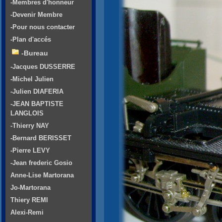
-Membres d'honneur
-Devenir Membre
-Pour nous contacter
-Plan d'accés
-Bureau
-Jacques DUSSERRE
-Michel Julien
-Julien DIAFERIA
-JEAN BAPTISTE
LANGLOIS
-Thierry NAY
-Bernard BERISSET
-Pierre LEVY
-Jean frederic Gosio
Anne-Lise Martorana
Jo-Martorana
Thiery REMI
Alexi-Remi