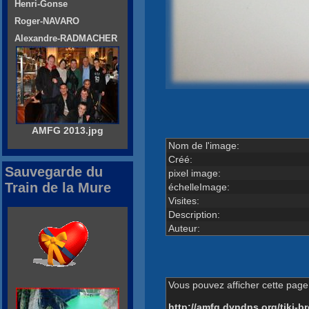
Henri-Gonse
Roger-NAVARO
Alexandre-RADMACHER
AMFG 2013.jpg
Nom de l'image:
Créé:
Sauvegarde du
pixel image:
Train de la Mure
échelleImage:
Visites:
Description:
Auteur:
Vous pouvez afficher cette page 
http://amfg.dyndns.org/tiki