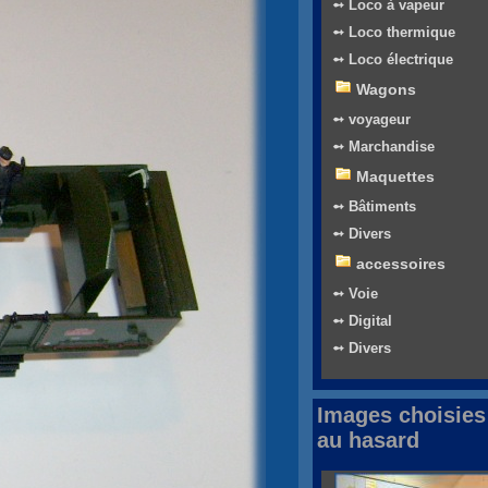
➻ Loco à vapeur
➻ Loco thermique
➻ Loco électrique
Wagons
➻ voyageur
➻ Marchandise
Maquettes
➻ Bâtiments
➻ Divers
accessoires
➻ Voie
➻ Digital
➻ Divers
Images choisies
au hasard