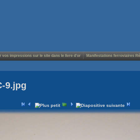
r vos impressions sur le site dans le livre d'or
Manifestations ferroviaires R
C-9.jpg