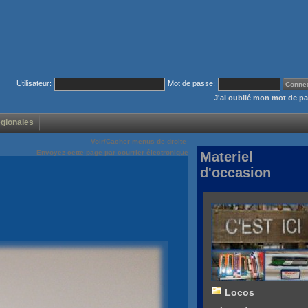
Utilisateur:
Mot de passe:
J'ai oublié mon mot de p
égionales
Voir/Cacher menus de droite
Envoyez cette page par courrier électronique
Materiel
d'occasion
Locos