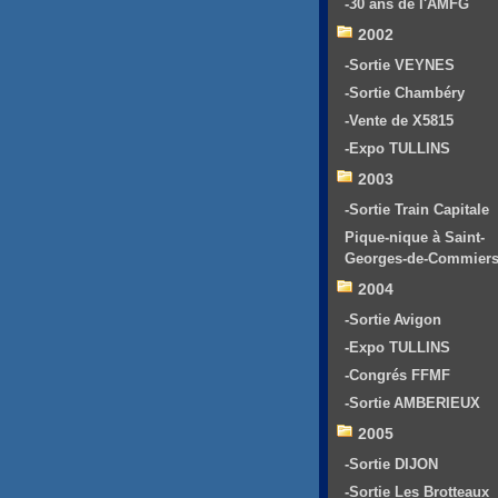
-30 ans de l'AMFG
2002
-Sortie VEYNES
-Sortie Chambéry
-Vente de X5815
-Expo TULLINS
2003
-Sortie Train Capitale
Pique-nique à Saint-
Georges-de-Commier
2004
-Sortie Avigon
-Expo TULLINS
-Congrés FFMF
-Sortie AMBERIEUX
2005
-Sortie DIJON
-Sortie Les Brotteaux