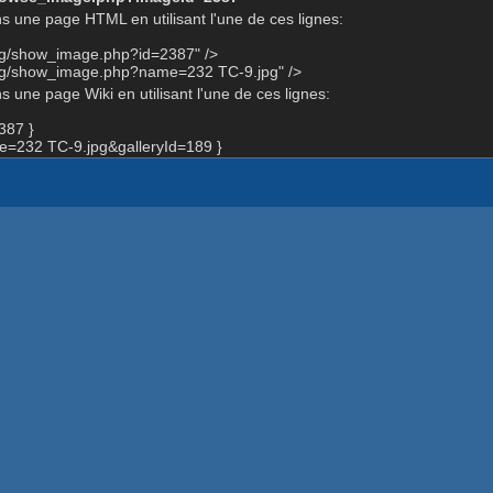
s une page HTML en utilisant l'une de ces lignes:
org/show_image.php?id=2387" />
org/show_image.php?name=232 TC-9.jpg" />
 une page Wiki en utilisant l'une de ces lignes:
387 }
=232 TC-9.jpg&galleryId=189 }