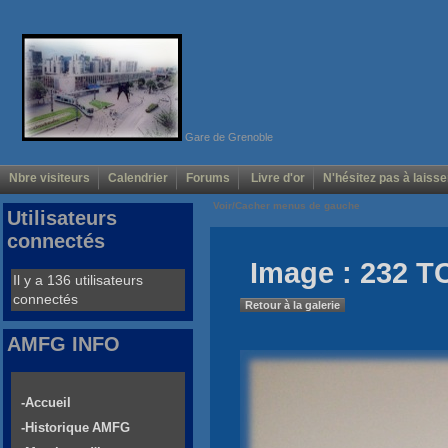
Gare de Grenoble
Nbre visiteurs
Calendrier
Forums
Livre d'or
N'hésitez pas à laisse
Voir/Cacher menus de gauche
Utilisateurs
connectés
Image : 232 T
Il y a 136 utilisateurs
connectés
Retour à la galerie
AMFG INFO
-Accueil
-Historique AMFG