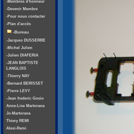
-Membres d'honneur
-Devenir Membre
-Pour nous contacter
-Plan d'accés
-Bureau
-Jacques DUSSERRE
-Michel Julien
-Julien DIAFERIA
-JEAN BAPTISTE
LANGLOIS
-Thierry NAY
-Bernard BERISSET
-Pierre LEVY
-Jean frederic Gosio
Anne-Lise Martorana
Jo-Martorana
Thiery REMI
Alexi-Remi