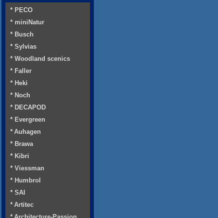
* PECO
* miniNatur
* Busch
* Sylvias
* Woodland scenics
* Faller
* Heki
* Noch
* DECAPOD
* Evergreen
* Auhagen
* Brawa
* Kibri
* Viessman
* Humbrol
* SAI
* Artitec
* Architecture-Passion