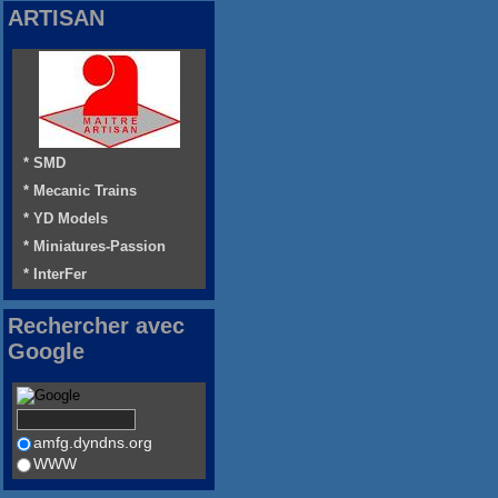
ARTISAN
* SMD
* Mecanic Trains
* YD Models
* Miniatures-Passion
* InterFer
Rechercher avec
Google
amfg.dyndns.org
WWW