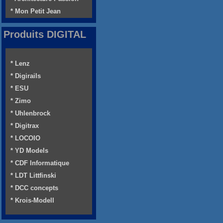
* Mon Petit Jean
Produits DIGITAL
* Lenz
* Digirails
* ESU
* Zimo
* Uhlenbrock
* Digitrax
* LOCOIO
* YD Models
* CDF Informatique
* LDT Littfinski
* DCC concepts
* Krois-Modell