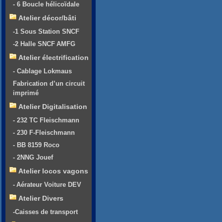
- 6 Boucle hélicoïdale
Atelier décor/bâti
-1 Sous Station SNCF
-2 Halle SNCF AMFG
Atelier électrification
- Cablage Lokmaus
Fabrication d’un circuit
imprimé
Atelier Digitalisation
- 232 TC Fleischmann
- 230 F-Fleischmann
- BB 8159 Roco
- 2NNG Jouef
Atelier locos vagons
- Aérateur Voiture DEV
Atelier Divers
-Caisses de transport