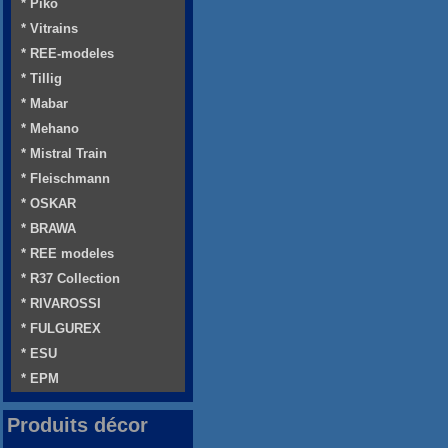
* Piko
* Vitrains
* REE-modeles
* Tillig
* Mabar
* Mehano
* Mistral Train
* Fleischmann
* OSKAR
* BRAWA
* REE modeles
* R37 Collection
* RIVAROSSI
* FULGUREX
* ESU
* EPM
Produits décor