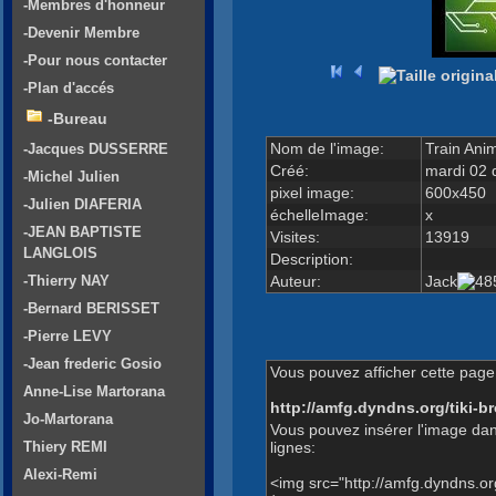
-Membres d'honneur
-Devenir Membre
-Pour nous contacter
-Plan d'accés
-Bureau
Nom de l'image:
Train Anim
-Jacques DUSSERRE
Créé:
mardi 02 
-Michel Julien
pixel image:
600x450
-Julien DIAFERIA
échelleImage:
x
-JEAN BAPTISTE
Visites:
13919
LANGLOIS
Description:
Auteur:
Jack
-Thierry NAY
-Bernard BERISSET
-Pierre LEVY
-Jean frederic Gosio
Vous pouvez afficher cette page 
Anne-Lise Martorana
http://amfg.dyndns.org/tiki
Jo-Martorana
Vous pouvez insérer l'image dan
lignes:
Thiery REMI
Alexi-Remi
<img src="http://amfg.dyndns.