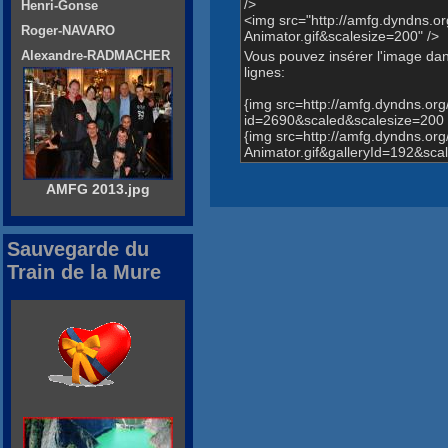
/>
Henri-Gonse
<img src="http://amfg.dyndns.
Roger-NAVARO
Animator.gif&scalesize=200" />
Vous pouvez insérer l'image dans
Alexandre-RADMACHER
lignes:
{img src=http://amfg.dyndns.o
id=2690&scaled&scalesize=200 
{img src=http://amfg.dyndns.o
Animator.gif&galleryId=192&sca
AMFG 2013.jpg
Sauvegarde du
Train de la Mure