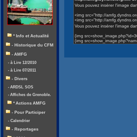
Vous pouvez insérer l'image dan
<img src="http://amfg.dyndns.
<img src="http://amfg.dyndns.
Vous pouvez insérer l'image dans
{img src=show_image.php?id=3
* Info et Actualité
{img src=show_image.php?name=
- Historique du CFM
- AMFG
- à Lire 12/2010
- à Lire 07/2011
- Divers
- ARDSL SOS
- Affiches de Grenoble.
* Actions AMFG
- Pour Participer
- Calendrier
- Reportages