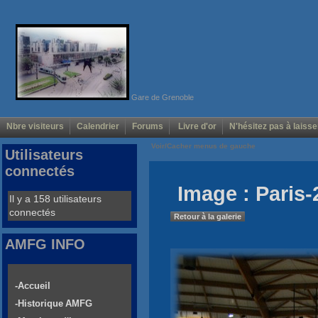
Gare de Grenoble
Nbre visiteurs
Calendrier
Forums
Livre d'or
N'hésitez pas à laisse
Voir/Cacher menus de gauche
Utilisateurs
connectés
Image : Paris-
Il y a 158 utilisateurs
connectés
Retour à la galerie
AMFG INFO
-Accueil
-Historique AMFG