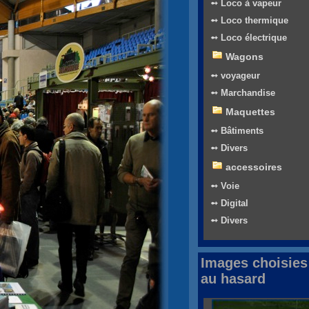
➻ Loco à vapeur
➻ Loco thermique
➻ Loco électrique
Wagons
➻ voyageur
➻ Marchandise
Maquettes
➻ Bâtiments
➻ Divers
accessoires
➻ Voie
➻ Digital
➻ Divers
Images choisies
au hasard