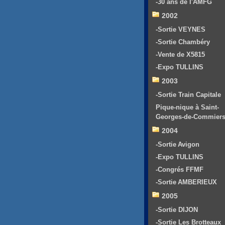
-30 ans de l'AMFG
2002
-Sortie VEYNES
-Sortie Chambéry
-Vente de X5815
-Expo TULLINS
2003
-Sortie Train Capitale
Pique-nique à Saint-
Georges-de-Commier
2004
-Sortie Avigon
-Expo TULLINS
-Congrés FFMF
-Sortie AMBERIEUX
2005
-Sortie DIJON
-Sortie Les Brotteaux