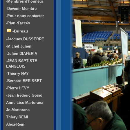
-Membres d'honneur
-Devenir Membre
-Pour nous contacter
-Plan d'accés
-Bureau
-Jacques DUSSERRE
-Michel Julien
-Julien DIAFERIA
-JEAN BAPTISTE
LANGLOIS
-Thierry NAY
-Bernard BERISSET
-Pierre LEVY
-Jean frederic Gosio
Anne-Lise Martorana
Jo-Martorana
Thiery REMI
Alexi-Remi