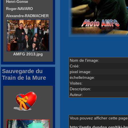
Henri-Gonse
Roger-NAVARO
Alexandre-RADMACHER
AMFG 2013.jpg
Nom de l'image:
Créé:
Sauvegarde du
pixel image:
Train de la Mure
échelleImage:
Visites:
Description:
Auteur:
Vous pouvez afficher cette page 
http://amfg.dyndns.org/tiki