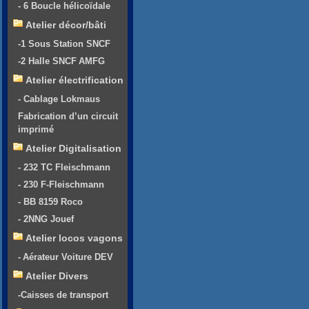
- 6 Boucle hélicoïdale
Atelier décor/bâti
-1 Sous Station SNCF
-2 Halle SNCF AMFG
Atelier électrification
- Cablage Lokmaus
Fabrication d’un circuit
imprimé
Atelier Digitalisation
- 232 TC Fleischmann
- 230 F-Fleischmann
- BB 8159 Roco
- 2NNG Jouef
Atelier locos vagons
- Aérateur Voiture DEV
Atelier Divers
-Caisses de transport