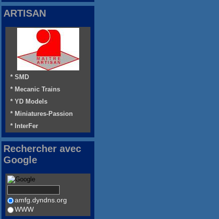
ARTISAN
* SMD
* Mecanic Trains
* YD Models
* Miniatures-Passion
* InterFer
Rechercher avec
Google
amfg.dyndns.org
WWW