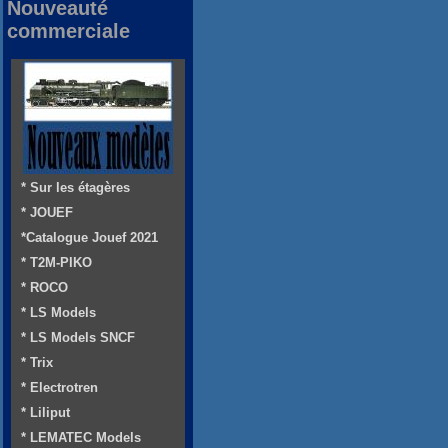
Nouveauté
commerciale
* Sur les étagères
* JOUEF
*Catalogue Jouef 2021
* T2M-PIKO
* ROCO
* LS Models
* LS Models SNCF
* Trix
* Electrotren
* Liliput
* LEMATEC Models