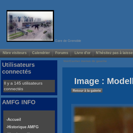
Gare de Grenoble
Nbre visiteurs
Calendrier
Forums
Livre d'or
N'hésitez pas à laisse
Voir/Cacher menus de gauche
Utilisateurs
connectés
Image : Model
Il y a 145 utilisateurs
connectés
Retour à la galerie
AMFG INFO
-Accueil
-Historique AMFG