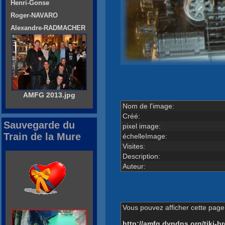
Henri-Gonse
Roger-NAVARO
Alexandre-RADMACHER
AMFG 2013.jpg
Nom de l'image:
Créé:
Sauvegarde du
pixel image:
Train de la Mure
échelleImage:
Visites:
Description:
Auteur:
Vous pouvez afficher cette page 
http://amfg.dyndns.org/tiki