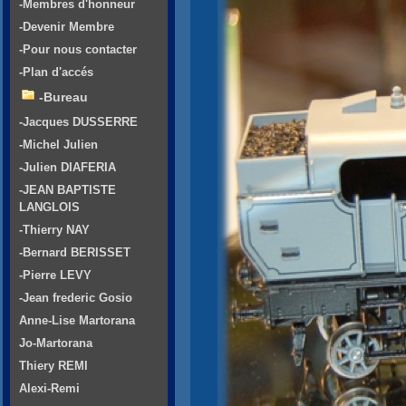
-Membres d'honneur
-Devenir Membre
-Pour nous contacter
-Plan d'accés
-Bureau
-Jacques DUSSERRE
-Michel Julien
-Julien DIAFERIA
-JEAN BAPTISTE
LANGLOIS
-Thierry NAY
-Bernard BERISSET
-Pierre LEVY
-Jean frederic Gosio
Anne-Lise Martorana
Jo-Martorana
Thiery REMI
Alexi-Remi