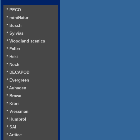
* PECO
* miniNatur
* Busch
* Sylvias
* Woodland scenics
* Faller
* Heki
* Noch
* DECAPOD
* Evergreen
* Auhagen
* Brawa
* Kibri
* Viessman
* Humbrol
* SAI
* Artitec