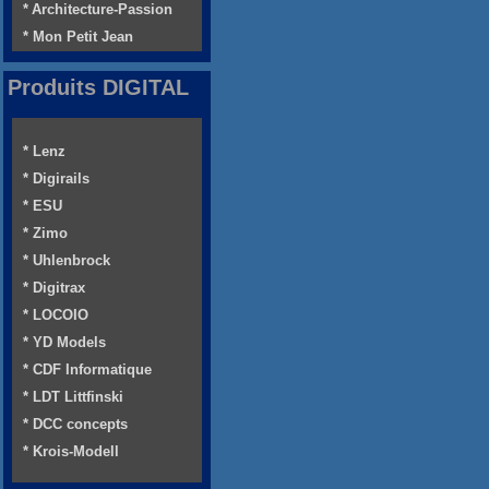
* Architecture-Passion
* Mon Petit Jean
Produits DIGITAL
* Lenz
* Digirails
* ESU
* Zimo
* Uhlenbrock
* Digitrax
* LOCOIO
* YD Models
* CDF Informatique
* LDT Littfinski
* DCC concepts
* Krois-Modell