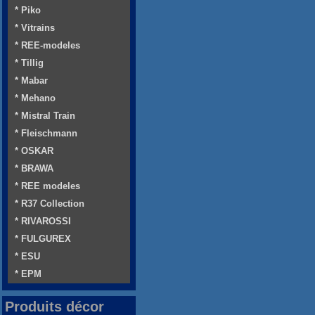
* Piko
* Vitrains
* REE-modeles
* Tillig
* Mabar
* Mehano
* Mistral Train
* Fleischmann
* OSKAR
* BRAWA
* REE modeles
* R37 Collection
* RIVAROSSI
* FULGUREX
* ESU
* EPM
Produits décor