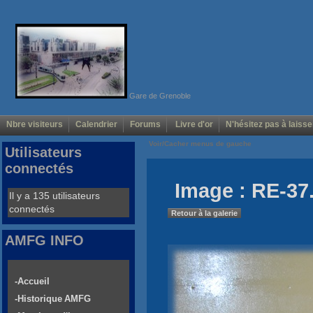
Gare de Grenoble
Nbre visiteurs
Calendrier
Forums
Livre d'or
N'hésitez pas à laisse
Voir/Cacher menus de gauche
Utilisateurs
connectés
Image : RE-37
Il y a 135 utilisateurs
connectés
Retour à la galerie
AMFG INFO
-Accueil
-Historique AMFG