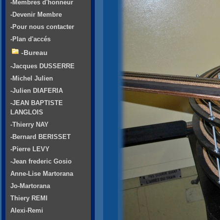
-Membres d'honneur
-Devenir Membre
-Pour nous contacter
-Plan d'accés
-Bureau
-Jacques DUSSERRE
-Michel Julien
-Julien DIAFERIA
-JEAN BAPTISTE
LANGLOIS
-Thierry NAY
-Bernard BERISSET
-Pierre LEVY
-Jean frederic Gosio
Anne-Lise Martorana
Jo-Martorana
Thiery REMI
Alexi-Remi