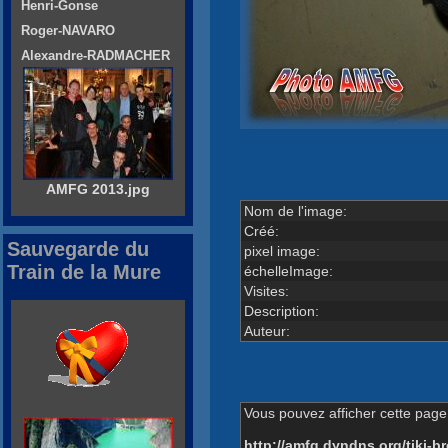
Henri-Gonse
Roger-NAVARO
Alexandre-RADMACHER
AMFG 2013.jpg
Nom de l'image:
Créé:
Sauvegarde du
pixel image:
Train de la Mure
échelleImage:
Visites:
Description:
Auteur:
Vous pouvez afficher cette page 
http://amfg.dyndns.org/tiki