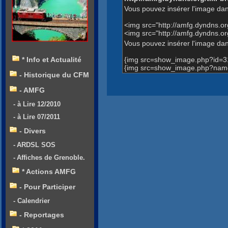
Vous pouvez insérer l'image dan
<img src="http://amfg.dyndns.
<img src="http://amfg.dyndns.
Vous pouvez insérer l'image dans
{img src=show_image.php?id=3
* Info et Actualité
{img src=show_image.php?name
- Historique du CFM
- AMFG
- à Lire 12/2010
- à Lire 07/2011
- Divers
- ARDSL SOS
- Affiches de Grenoble.
* Actions AMFG
- Pour Participer
- Calendrier
- Reportages