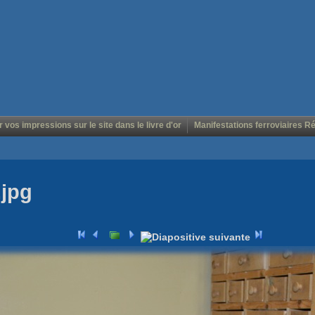
r vos impressions sur le site dans le livre d'or
Manifestations ferroviaires R
.jpg