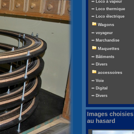
➻ Loco à vapeur
➻ Loco thermique
➻ Loco électrique
Wagons
➻ voyageur
➻ Marchandise
Maquettes
➻ Bâtiments
➻ Divers
accessoires
➻ Voie
➻ Digital
➻ Divers
Images choisies
au hasard