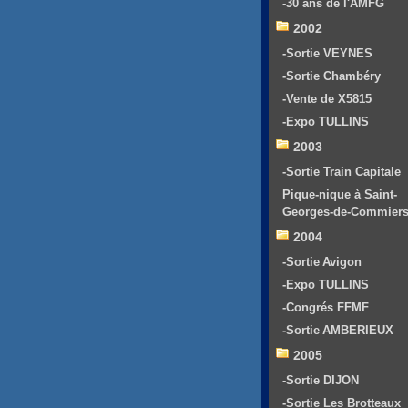
-30 ans de l'AMFG
2002
-Sortie VEYNES
-Sortie Chambéry
-Vente de X5815
-Expo TULLINS
2003
-Sortie Train Capitale
Pique-nique à Saint-
Georges-de-Commier
2004
-Sortie Avigon
-Expo TULLINS
-Congrés FFMF
-Sortie AMBERIEUX
2005
-Sortie DIJON
-Sortie Les Brotteaux