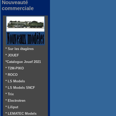
Nouveauté
commerciale
* Sur les étagères
* JOUEF
*Catalogue Jouef 2021
* T2M-PIKO
* ROCO
* LS Models
* LS Models SNCF
* Trix
* Electrotren
* Liliput
* LEMATEC Models