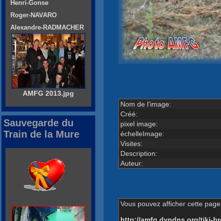
Henri-Gonse
Roger-NAVARO
Alexandre-RADMACHER
AMFG 2013.jpg
Nom de l'image:
Créé:
Sauvegarde du
pixel image:
Train de la Mure
échelleImage:
Visites:
Description:
Auteur:
Vous pouvez afficher cette page 
http://amfg.dyndns.org/tiki