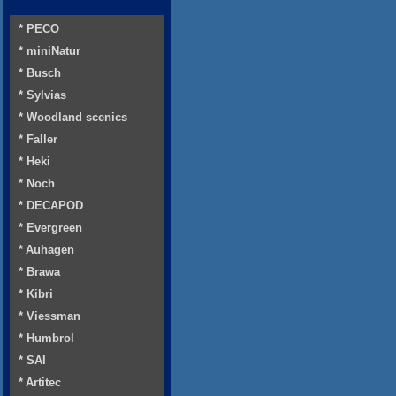
* PECO
* miniNatur
* Busch
* Sylvias
* Woodland scenics
* Faller
* Heki
* Noch
* DECAPOD
* Evergreen
* Auhagen
* Brawa
* Kibri
* Viessman
* Humbrol
* SAI
* Artitec