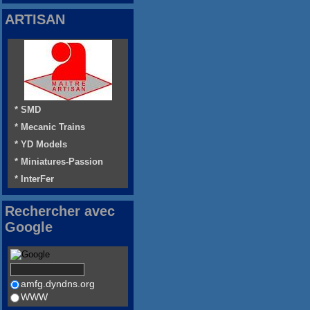
ARTISAN
* SMD
* Mecanic Trains
* YD Models
* Miniatures-Passion
* InterFer
Rechercher avec
Google
amfg.dyndns.org
WWW