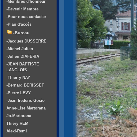
-Membres d'honneur
-Devenir Membre
-Pour nous contacter
-Plan d'accés
-Bureau
-Jacques DUSSERRE
-Michel Julien
-Julien DIAFERIA
-JEAN BAPTISTE
LANGLOIS
-Thierry NAY
-Bernard BERISSET
-Pierre LEVY
-Jean frederic Gosio
Anne-Lise Martorana
Jo-Martorana
Thiery REMI
Alexi-Remi