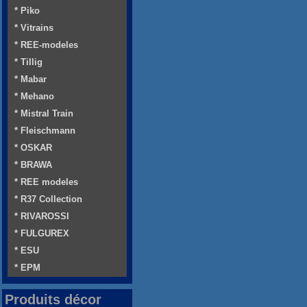
* Piko
* Vitrains
* REE-modeles
* Tillig
* Mabar
* Mehano
* Mistral Train
* Fleischmann
* OSKAR
* BRAWA
* REE modeles
* R37 Collection
* RIVAROSSI
* FULGUREX
* ESU
* EPM
Produits décor