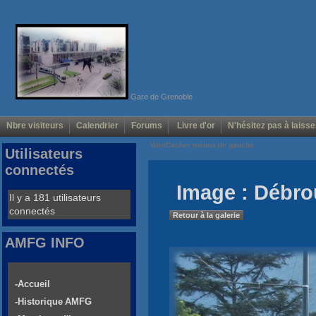
Gare de Grenoble
Nbre visiteurs
Calendrier
Forums
Livre d'or
N'hésitez pas à laisse
Voir/Cacher menus de gauche
Utilisateurs
connectés
Image : Débro
Il y a 181 utilisateurs
connectés
Retour à la galerie
AMFG INFO
-Accueil
-Historique AMFG