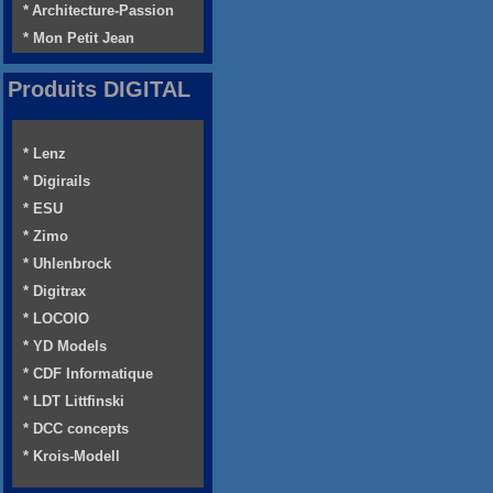
* Architecture-Passion
* Mon Petit Jean
Produits DIGITAL
* Lenz
* Digirails
* ESU
* Zimo
* Uhlenbrock
* Digitrax
* LOCOIO
* YD Models
* CDF Informatique
* LDT Littfinski
* DCC concepts
* Krois-Modell