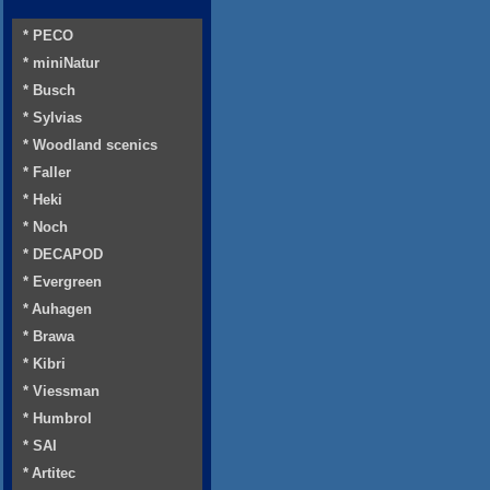
* PECO
* miniNatur
* Busch
* Sylvias
* Woodland scenics
* Faller
* Heki
* Noch
* DECAPOD
* Evergreen
* Auhagen
* Brawa
* Kibri
* Viessman
* Humbrol
* SAI
* Artitec