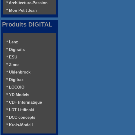
* Architecture-Passion
* Mon Petit Jean
Produits DIGITAL
* Lenz
* Digirails
* ESU
* Zimo
* Uhlenbrock
* Digitrax
* LOCOIO
* YD Models
* CDF Informatique
* LDT Littfinski
* DCC concepts
* Krois-Modell