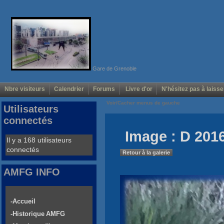
Gare de Grenoble
Nbre visiteurs
Calendrier
Forums
Livre d'or
N'hésitez pas à laisse
Voir/Cacher menus de gauche
Utilisateurs
connectés
Image : D 2016
Il y a 168 utilisateurs
connectés
Retour à la galerie
AMFG INFO
-Accueil
-Historique AMFG