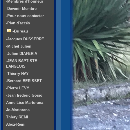
-Membres d'honneur
-Devenir Membre
-Pour nous contacter
-Plan d'accés
-Bureau
-Jacques DUSSERRE
-Michel Julien
-Julien DIAFERIA
-JEAN BAPTISTE
LANGLOIS
-Thierry NAY
-Bernard BERISSET
-Pierre LEVY
-Jean frederic Gosio
Anne-Lise Martorana
Jo-Martorana
Thiery REMI
Alexi-Remi