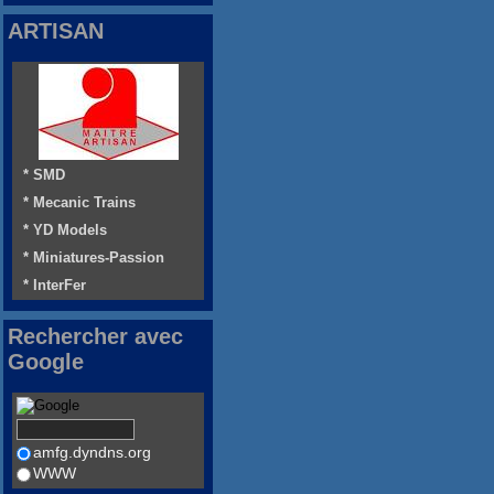
ARTISAN
* SMD
* Mecanic Trains
* YD Models
* Miniatures-Passion
* InterFer
Rechercher avec
Google
amfg.dyndns.org
WWW