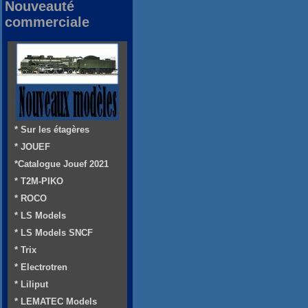
Nouveauté
commerciale
* Sur les étagères
* JOUEF
*Catalogue Jouef 2021
* T2M-PIKO
* ROCO
* LS Models
* LS Models SNCF
* Trix
* Electrotren
* Liliput
* LEMATEC Models