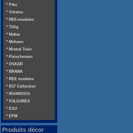
* Piko
* Vitrains
* REE-modeles
* Tillig
* Mabar
* Mehano
* Mistral Train
* Fleischmann
* OSKAR
* BRAWA
* REE modeles
* R37 Collection
* RIVAROSSI
* FULGUREX
* ESU
* EPM
Produits décor