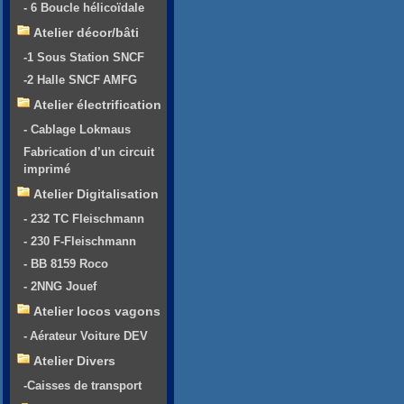
- 6 Boucle hélicoïdale
Atelier décor/bâti
-1 Sous Station SNCF
-2 Halle SNCF AMFG
Atelier électrification
- Cablage Lokmaus
Fabrication d’un circuit
imprimé
Atelier Digitalisation
- 232 TC Fleischmann
- 230 F-Fleischmann
- BB 8159 Roco
- 2NNG Jouef
Atelier locos vagons
- Aérateur Voiture DEV
Atelier Divers
-Caisses de transport