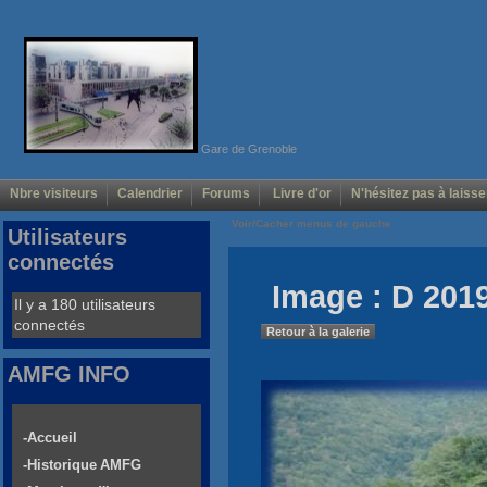
Gare de Grenoble
Nbre visiteurs
Calendrier
Forums
Livre d'or
N'hésitez pas à laisse
Voir/Cacher menus de gauche
Utilisateurs
connectés
Image : D 2019
Il y a 180 utilisateurs
connectés
Retour à la galerie
AMFG INFO
-Accueil
-Historique AMFG