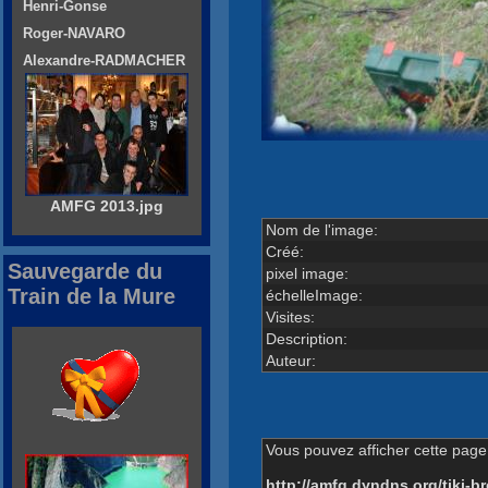
Henri-Gonse
Roger-NAVARO
Alexandre-RADMACHER
AMFG 2013.jpg
Nom de l'image:
Créé:
Sauvegarde du
pixel image:
Train de la Mure
échelleImage:
Visites:
Description:
Auteur:
Vous pouvez afficher cette page 
http://amfg.dyndns.org/tiki