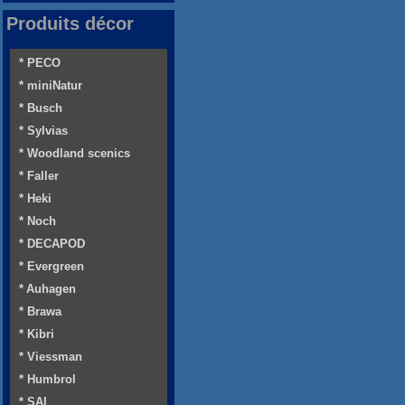
Produits décor
* PECO
* miniNatur
* Busch
* Sylvias
* Woodland scenics
* Faller
* Heki
* Noch
* DECAPOD
* Evergreen
* Auhagen
* Brawa
* Kibri
* Viessman
* Humbrol
* SAI