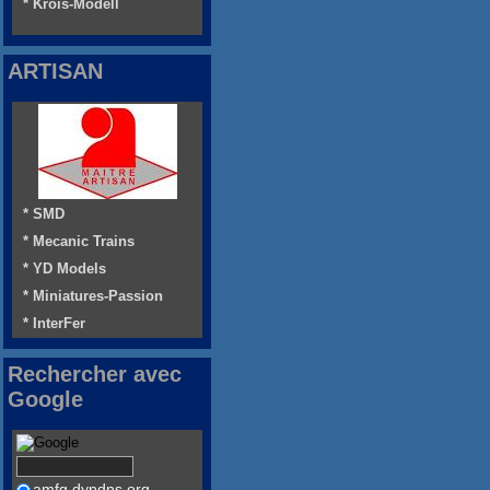
* Krois-Modell
ARTISAN
* SMD
* Mecanic Trains
* YD Models
* Miniatures-Passion
* InterFer
Rechercher avec
Google
amfg.dyndns.org