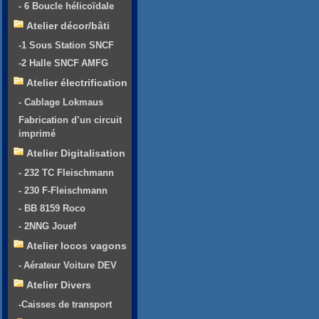
- 6 Boucle hélicoïdale
Atelier décor/bâti
-1 Sous Station SNCF
-2 Halle SNCF AMFG
Atelier électrification
- Cablage Lokmaus
Fabrication d’un circuit
imprimé
Atelier Digitalisation
- 232 TC Fleischmann
- 230 F-Fleischmann
- BB 8159 Roco
- 2NNG Jouef
Atelier locos vagons
- Aérateur Voiture DEV
Atelier Divers
-Caisses de transport