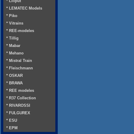
* Liliput
* LEMATEC Models
* Piko
* Vitrains
* REE-modeles
* Tillig
* Mabar
* Mehano
* Mistral Train
* Fleischmann
* OSKAR
* BRAWA
* REE modeles
* R37 Collection
* RIVAROSSI
* FULGUREX
* ESU
* EPM