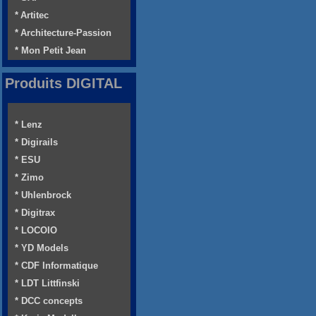
* Artitec
* Architecture-Passion
* Mon Petit Jean
Produits DIGITAL
* Lenz
* Digirails
* ESU
* Zimo
* Uhlenbrock
* Digitrax
* LOCOIO
* YD Models
* CDF Informatique
* LDT Littfinski
* DCC concepts