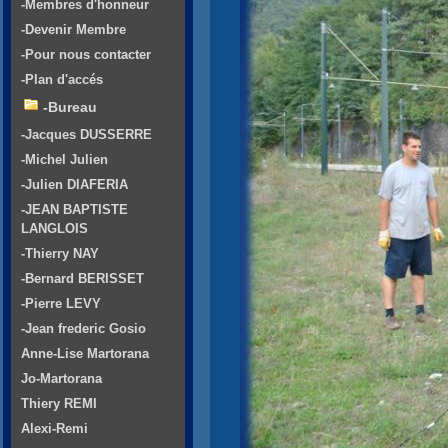
-Membres d'honneur
-Devenir Membre
-Pour nous contacter
-Plan d'accés
-Bureau
-Jacques DUSSERRE
-Michel Julien
-Julien DIAFERIA
-JEAN BAPTISTE
LANGLOIS
-Thierry NAY
-Bernard BERISSET
-Pierre LEVY
-Jean frederic Gosio
Anne-Lise Martorana
Jo-Martorana
Thiery REMI
Alexi-Remi