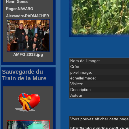
Henri-Gonse
Roger-NAVARO
Alexandre-RADMACHER
AMFG 2013.jpg
Nom de l'image:
Créé:
Sauvegarde du
pixel image:
Train de la Mure
échelleImage:
Visites:
Description:
Auteur:
Vous pouvez afficher cette page 
http://amfg.dyndns.org/tiki