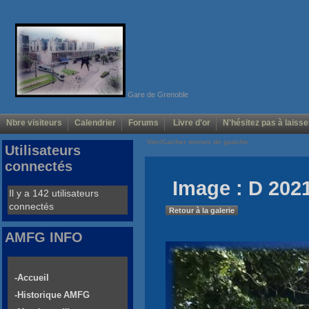
Gare de Grenoble
Nbre visiteurs
Calendrier
Forums
Livre d'or
N'hésitez pas à laisse
Voir/Cacher menus de gauche
Utilisateurs
connectés
Image : D 2021
Il y a 142 utilisateurs
connectés
Retour à la galerie
AMFG INFO
-Accueil
-Historique AMFG