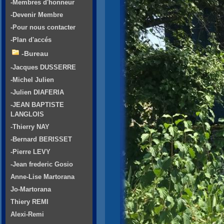
-Membres d'honneur
-Devenir Membre
-Pour nous contacter
-Plan d'accés
-Bureau
-Jacques DUSSERRE
-Michel Julien
-Julien DIAFERIA
-JEAN BAPTISTE
LANGLOIS
-Thierry NAY
-Bernard BERISSET
-Pierre LEVY
-Jean frederic Gosio
Anne-Lise Martorana
Jo-Martorana
Thiery REMI
Alexi-Remi