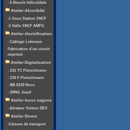
- 6 Boucle hélicoïdale
Atelier décor/bâti
-1 Sous Station SNCF
-2 Halle SNCF AMFG
Atelier électrification
- Cablage Lokmaus
Fabrication d’un circuit
imprimé
Atelier Digitalisation
- 232 TC Fleischmann
- 230 F-Fleischmann
- BB 8159 Roco
- 2NNG Jouef
Atelier locos vagons
- Aérateur Voiture DEV
Atelier Divers
-Caisses de transport