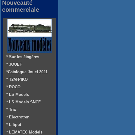
Nouveauté
commerciale
* Sur les étagères
* JOUEF
*Catalogue Jouef 2021
* T2M-PIKO
* ROCO
* LS Models
* LS Models SNCF
* Trix
* Electrotren
* Liliput
* LEMATEC Models