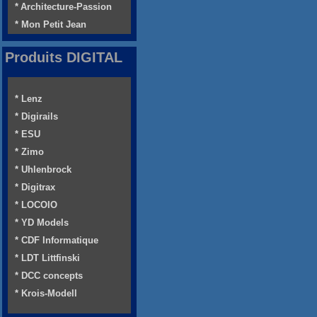
* Architecture-Passion
* Mon Petit Jean
Produits DIGITAL
* Lenz
* Digirails
* ESU
* Zimo
* Uhlenbrock
* Digitrax
* LOCOIO
* YD Models
* CDF Informatique
* LDT Littfinski
* DCC concepts
* Krois-Modell