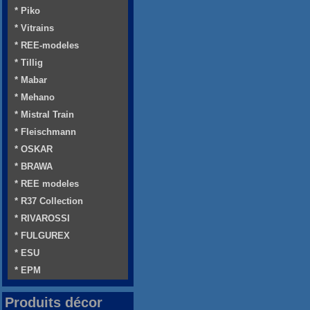
* Piko
* Vitrains
* REE-modeles
* Tillig
* Mabar
* Mehano
* Mistral Train
* Fleischmann
* OSKAR
* BRAWA
* REE modeles
* R37 Collection
* RIVAROSSI
* FULGUREX
* ESU
* EPM
Produits décor