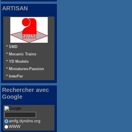
ARTISAN
* SMD
* Mecanic Trains
* YD Models
* Miniatures-Passion
* InterFer
Rechercher avec
Google
amfg.dyndns.org
WWW