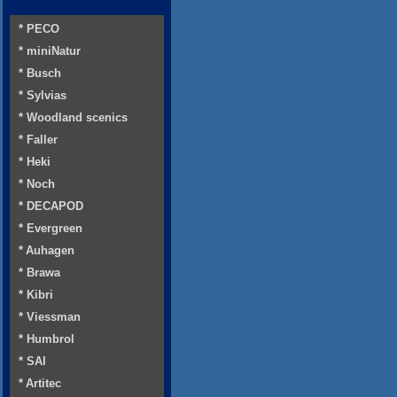
* PECO
* miniNatur
* Busch
* Sylvias
* Woodland scenics
* Faller
* Heki
* Noch
* DECAPOD
* Evergreen
* Auhagen
* Brawa
* Kibri
* Viessman
* Humbrol
* SAI
* Artitec